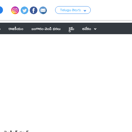
Telugu తెలుగు
ు
రాజకీయం
బంగారం-వెండి ధరలు
క్రైమ్
అనేకం