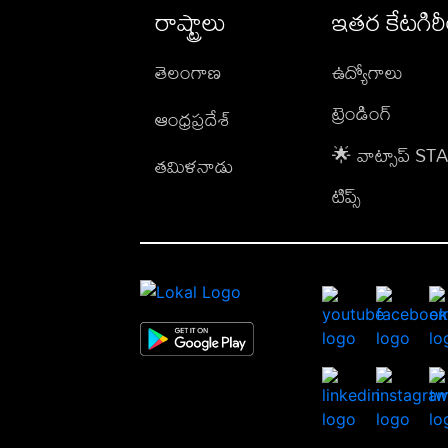
రాష్ట్రాలు
ఇతర కేటగిర
తెలంగాణ
ఉద్యోగాలు
ట్రెండింగ్
ఆంధ్రప్రదేశ్
🌟 వాట్సాప్ S
తమిళనాడు
టిప్స్