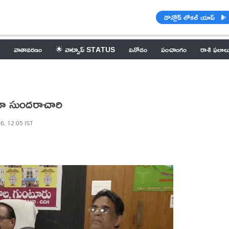
డౌన్లోడ్ లోకల్ యాప్
వాతావరణం
🌟 వాట్సాప్ STATUS
వినోదం
పంచాంగం
రాశి ఫలాల
‌గా సుందరాచారి
6, 12:05 IST