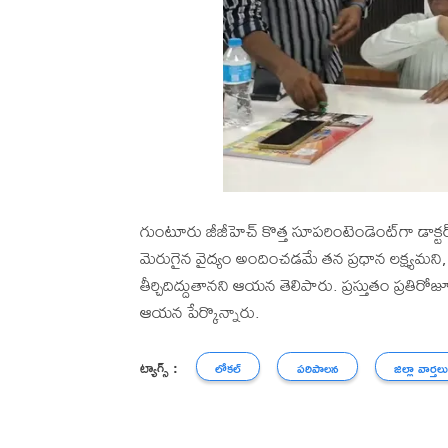
గుంటూరు జీజీహెచ్ కొత్త సూపరింటెండెంట్‌గా డాక్ట
మెరుగైన వైద్యం అందించడమే తన ప్రధాన లక్ష్యమని, జ
తీర్చిదిద్దుతానని ఆయన తెలిపారు. ప్రస్తుతం ప్ర
ఆయన పేర్కొన్నారు.
ట్యాగ్స్ :
లోకల్
పరిపాలన
జిల్లా వార్తల