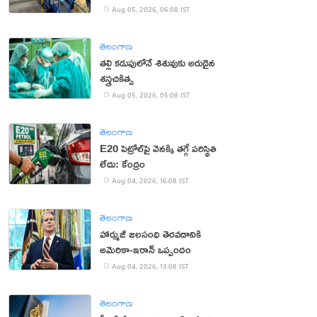
యూట్యూబర్
Aug 05, 2026, 06:08 IST
తెలంగాణ
తల్లి కడుపులోనే శిశువుకు అరుదైన
శస్త్రచికిత్స
Aug 05, 2026, 05:08 IST
తెలంగాణ
E20 పెట్రోల్‌పై వెనక్కి తగ్గే పరిస్థితి
లేదు: కేంద్రం
Aug 04, 2026, 16:08 IST
తెలంగాణ
హార్ముజ్ జలసంధి తెరవడానికి
అమెరికా-ఇరాన్ ఒప్పందం
Aug 04, 2026, 13:08 IST
తెలంగాణ