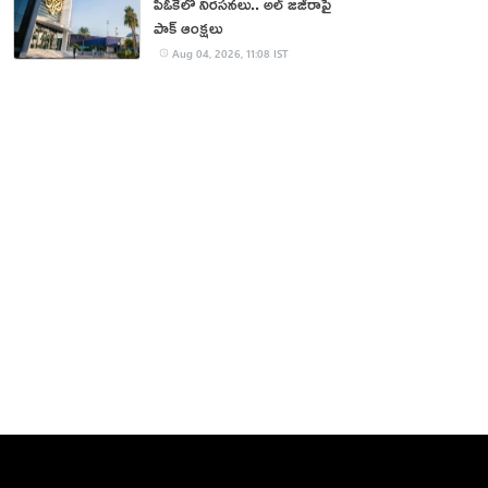
పీఓకేలో నిరసనలు.. అల్ జజీరాపై
పాక్ ఆంక్షలు
Aug 04, 2026, 11:08 IST