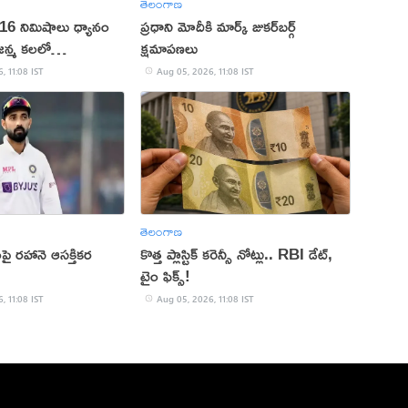
తెలంగాణ
 16 నిమిషాలు ధ్యానం
ప్రధాని మోదీకి మార్క్ జుకర్‌బర్గ్
 జన్మ కలలో
క్షమాపణలు
, 11:08 IST
Aug 05, 2026, 11:08 IST
తెలంగాణ
వంపై రహానె ఆసక్తికర
కొత్త ప్లాస్టిక్ కరెన్సీ నోట్లు.. RBI డేట్,
టైం ఫిక్స్!
, 11:08 IST
Aug 05, 2026, 11:08 IST