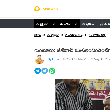
ఆంధ్రప్రదేశ్
తెలంగాణ
ఉద్యోగాలు
ట్రెండింగ్
హోమ్
ఆంధ్రప్రదేశ్
గుంటూరు జిల్లా
గుంటూరు ఈస్ట్
గుంటూరు: జీజీహెచ్ సూపరింటెండెంట్
By Hima
2163
చూసినవారు
May 31, 202