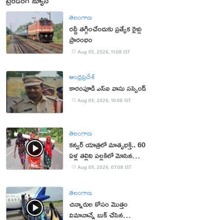
ట్రెండింగ్ న్యూస్
తెలంగాణ
రద్దీ తగ్గించేందుకు ప్రత్యేక రైళ్లు
ప్రారంభం
Aug 05, 2026, 11:08 IST
ఆంధ్రప్రదేశ్
కారంపూడి ఎస్ఐ వాసు స‌స్పెండ్‌
Aug 05, 2026, 10:08 IST
తెలంగాణ
కన్వర్ యాత్రలో మాతృభక్తి.. 60
ఏళ్ల తల్లిని పల్లకిలో మోసిన
కొడుకు, కోడలు!
Aug 05, 2026, 07:08 IST
తెలంగాణ
చిన్నారుల కోసం మొత్తం
విమానాన్నే బుక్ చేసిన