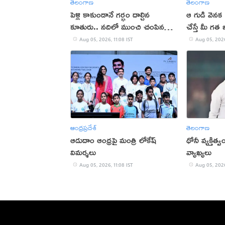
తెలంగాణ
తెలంగాణ
పెళ్లి కాకుండానే గర్భం దాల్చిన
ఆ గుడి వెనక
కూతురు.. నదిలో ముంచి చంపిన
చేస్తే మీ గత
తండ్రి
కనిపిస్తుంది..!
Aug 05, 2026, 11:08 IST
Aug 05, 2026
ఆంధ్రప్రదేశ్
తెలంగాణ
ఆడుదాం ఆంధ్ర‌పై మంత్రి లోకేష్
ధోనీ వ్యక్తిత్
విమ‌ర్శ‌లు
వ్యాఖ్యలు
Aug 05, 2026, 11:08 IST
Aug 05, 2026