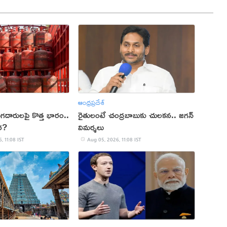
ఆంధ్రప్రదేశ్
ోగదారులపై కొత్త భారం..
రైతులంటే చంద్రబాబుకు చులకన.. జగన్
ర?
విమర్శలు
, 11:08 IST
Aug 05, 2026, 11:08 IST