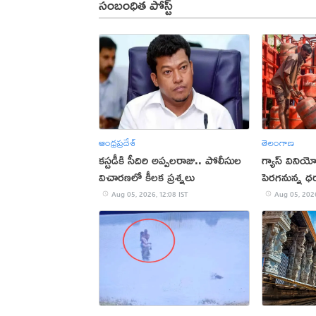
సంబంధిత పోస్ట్
ఆంధ్రప్రదేశ్
తెలంగాణ
కస్టడీకి సీదిరి అప్పలరాజు.. పోలీసుల
గ్యాస్ వినియ
విచారణలో కీలక ప్రశ్నలు
పెరగనున్న ధ
Aug 05, 2026, 12:08 IST
Aug 05, 2026