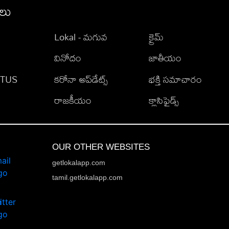
ీలు
Lokal - మగువ
క్రైమ్
వినోదం
జాతీయం
TATUS
కరోనా అప్‌డేట్స్
భక్తి సమాచారం
రాజకీయం
క్లాసిఫైడ్స్
OUR OTHER WEBSITES
getlokalapp.com
tamil.getlokalapp.com