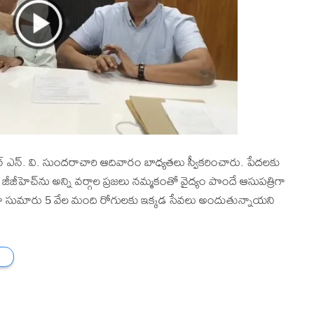
ర్ ఎన్. వి. సుందరాచారి ఆదివారం బాధ్యతలు స్వీకరించారు. పేదలకు
ీజీహెచ్‌ను అన్ని వర్గాల ప్రజలు నమ్మకంతో వైద్యం పొందే ఆసుపత్రిగా
తిరోజూ సుమారు 5 వేల మంది రోగులకు ఇక్కడ సేవలు అందుతున్నాయని
ు