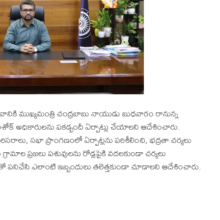
త్సవానికి ముఖ్యమంత్రి చంద్రబాబు నాయుడు బుధవారం రానున్న
్ అధికారులను పకడ్బందీ ఏర్పాట్లు చేయాలని ఆదేశించారు.
లు, సభా ప్రాంగణంలో ఏర్పాట్లను పరిశీలించి, భద్రతా చర్యలు
గ్రామాల ప్రజలు పశువులను రోడ్లపైకి వదలకుండా చర్యలు
ో పనిచేసి ఎలాంటి ఇబ్బందులు తలెత్తకుండా చూడాలని ఆదేశించారు.