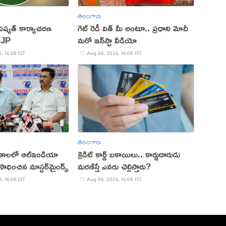
తెలంగాణ
ష్యత్ కార్యాచరణ
గెట్ రెడీ విత్ మీ అంటూ.. ప్రధాని మోదీ
CJP
మరో ఇన్‌స్టా వీడియో
, 16:08 IST
Aug 06, 2026, 16:08 IST
తెలంగాణ
ితాలలో ఆల్ఇండియా
క్రెడిట్ కార్డ్ బకాయిలు.. కార్డుదారుడు
ాధించిన మాస్టర్‌మైండ్స్
మరణిస్తే ఎవరు చెల్లిస్తారు?
, 16:08 IST
Aug 06, 2026, 16:08 IST