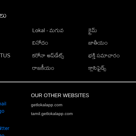
ీలు
Lokal - మగువ
క్రైమ్
వినోదం
జాతీయం
TATUS
కరోనా అప్‌డేట్స్
భక్తి సమాచారం
రాజకీయం
క్లాసిఫైడ్స్
OUR OTHER WEBSITES
getlokalapp.com
tamil.getlokalapp.com