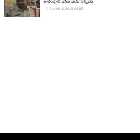
కారంపూడి ఎస్ఐ వాసు స‌స్పెండ్‌
Aug 05, 2026, 10:08 IST