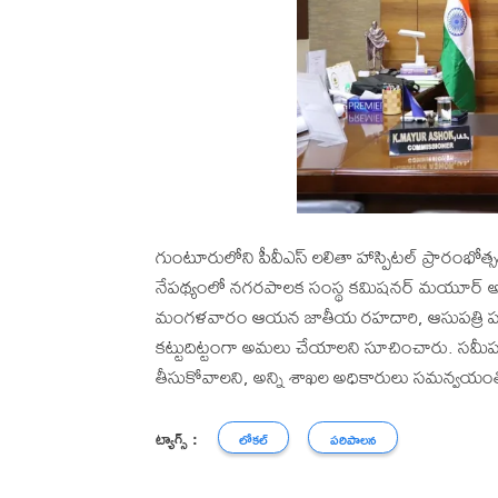
గుంటూరులోని పీవీఎస్ లలితా హాస్పిటల్ ప్రారంభో
నేపథ్యంలో నగరపాలక సంస్థ కమిషనర్ మయూర్ అశోక
మంగళవారం ఆయన జాతీయ రహదారి, ఆసుపత్రి పరిసరా
కట్టుదిట్టంగా అమలు చేయాలని సూచించారు. సమీప 
తీసుకోవాలని, అన్ని శాఖల అధికారులు సమన్వయంత
ట్యాగ్స్ :
లోకల్
పరిపాలన