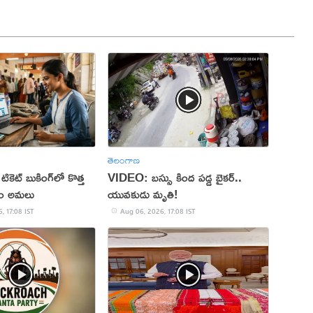
తెలంగాణ
 టికెట్ బుకింగ్‌లో కొత్త
VIDEO: బస్సు కింద పడ్డ బైకర్..
నం అమలు
యువకుడు మృతి!
, 17:08 IST
Aug 06, 2026, 17:08 IST