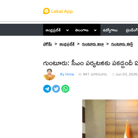
ఆంధ్రప్రదేశ్
తెలంగాణ
ఉద్యోగాలు
ట్రెండింగ్
హోమ్
ఆంధ్రప్రదేశ్
గుంటూరు జిల్లా
గుంటూరు ఈస్ట్
గుంటూరు: సీఎం పర్యటనకు పకడ్బందీ ఏర్
By Hima
941
చూసినవారు
Jun 03, 2026,