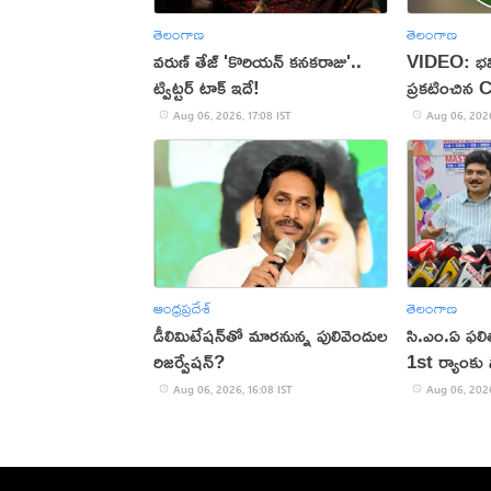
తెలంగాణ
తెలంగాణ
వరుణ్ తేజ్ 'కొరియన్ కనకరాజు'..
VIDEO: భవి
ట్విట్టర్ టాక్ ఇదే!
ప్రకటించిన 
Aug 06, 2026, 17:08 IST
Aug 06, 2026
ఆంధ్రప్రదేశ్
తెలంగాణ
డీలిమిటేషన్‌తో మారనున్న పులివెందుల
సి.ఎం.ఏ ఫల
రిజర్వేషన్?
1st ర్యాంకు స
Aug 06, 2026, 16:08 IST
Aug 06, 2026