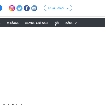
Telugu తెలుగు
ు
రాజకీయం
బంగారం-వెండి ధరలు
క్రైమ్
అనేకం