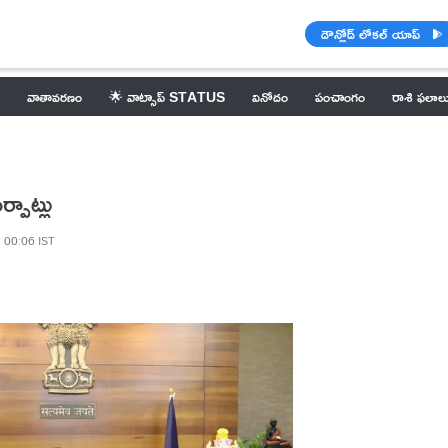
డౌన్లోడ్ లోకల్ యాప్
వాతావరణం
🌟 వాట్సాప్ STATUS
వినోదం
పంచాంగం
రాశి ఫలాల
పాట్లు
 00:06 IST