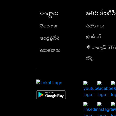
రాష్ట్రాలు
ఇతర కేటగిర
తెలంగాణ
ఉద్యోగాలు
ట్రెండింగ్
ఆంధ్రప్రదేశ్
🌟 వాట్సాప్ S
తమిళనాడు
టిప్స్