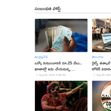
సంబంధిత పోస్ట్
ఆంధ్రప్రదేశ్
తెలంగాణ
ఒక్కో కుటుంబానికి రూ.25 వేలు..
రైల్వే తత్కాల్
ఖాతాల్లో జ‌మ చేయ‌నున్న
టోకెన్ విధా
ప్ర‌భుత్వం..!
Aug 06, 2026, 17:08 IST
Aug 06, 2026