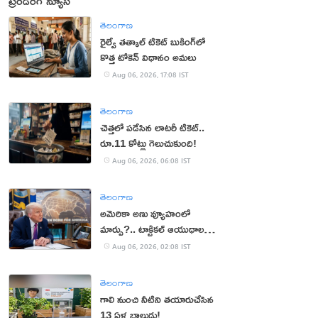
ట్రెండింగ్ న్యూస్
తెలంగాణ
రైల్వే తత్కాల్ టికెట్ బుకింగ్‌లో
కొత్త టోకెన్ విధానం అమలు
Aug 06, 2026, 17:08 IST
తెలంగాణ
చెత్తలో పడేసిన లాటరీ టికెట్..
రూ.11 కోట్లు గెలుచుకుంది!
Aug 06, 2026, 06:08 IST
తెలంగాణ
అమెరికా అణు వ్యూహంలో
మార్పు?.. టాక్టికల్ ఆయుధాలకు
ప్రాధాన్యం!
Aug 06, 2026, 02:08 IST
తెలంగాణ
గాలి నుంచి నీటిని తయారుచేసిన
13 ఏళ్ల బాలుడు!