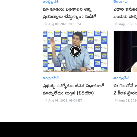
ఆంధ్రప్రదేశ్
తెలంగాణ
మా కూతురు బతకాలని అన్ని
ఎడారి ఇసుకతో
ప్రయత్నాలు చేస్తున్నాం: మెడికో
ఎందుకు సాధ్
ప్రియాంక తండ్రి
Aug 08, 2026, 10:08 IST
Aug 08, 2026
ఆంధ్రప్రదేశ్
ఆంధ్రప్రదేశ్
ప్రభుత్వ ఉద్యోగుల జీవన విధానంలో
ఈ నెలలోనే 
మార్పులేదు: బుగ్గన (వీడియో)
2 కీలక ప్రా
చంద్రబాబు
Aug 08, 2026, 09:08 IST
Aug 08, 2026