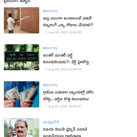
ట్రెండింగ్ న్యూస్
తెలంగాణ
ఇల్లు బలంగా ఉండాలంటే వాటర్
క్యూరింగ్ ఎన్ని రోజులు చేయాలి?
Aug 08, 2026, 02:08 IST
తెలంగాణ
జంతర్ మంతర్ వద్దే
నిరసనలెందుకు?: ఢిల్లీ హైకోర్టు
Aug 08, 2026, 02:08 IST
తెలంగాణ
గ్రామీణ సహకార బ్యాంకుల్లో హోం
లోన్లు.. ఆర్బీఐ కొత్త నిబంధనలు
Aug 07, 2026, 16:08 IST
ఆంధ్రప్రదేశ్
విజయ డెయిరీ ఛైర్మన్ పదవికి
ఆంజనేయులు రాజీనామా