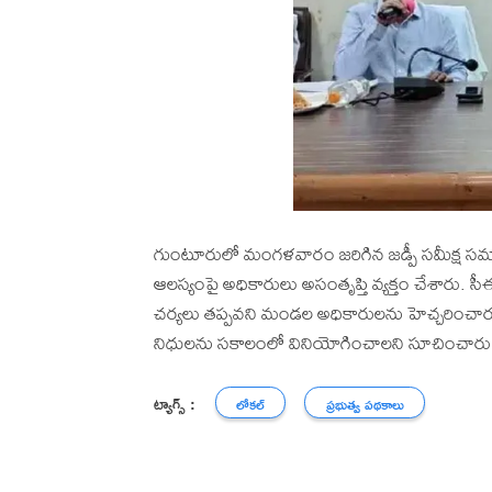
గుంటూరులో మంగళవారం జరిగిన జడ్పీ సమీక్ష సమ
ఆలస్యంపై అధికారులు అసంతృప్తి వ్యక్తం చేశారు. సీఈవ
చర్యలు తప్పవని మండల అధికారులను హెచ్చరించారు. జడ్ప
నిధులను సకాలంలో వినియోగించాలని సూచించారు
ట్యాగ్స్ :
లోకల్
ప్రభుత్వ పథకాలు