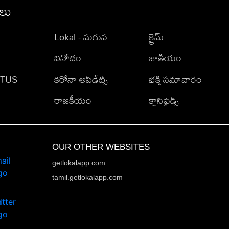
ీలు
Lokal - మగువ
క్రైమ్
వినోదం
జాతీయం
TATUS
కరోనా అప్‌డేట్స్
భక్తి సమాచారం
రాజకీయం
క్లాసిఫైడ్స్
OUR OTHER WEBSITES
getlokalapp.com
tamil.getlokalapp.com