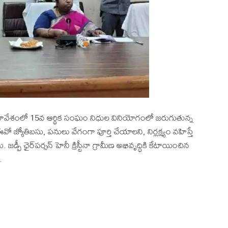
ావేశంలో 15వ ఆర్థిక సంఘం నిధుల వినియోగంలో జరుగుతున్న
ో జ్యోతిబసు, పనులు వేగంగా పూర్తి చేయాలని, నిర్లక్ష్యం వహిస్తే
ీ ఛైర్‌పర్సన్ హెనీ క్రిస్టీనా గ్రామీణ అభివృద్ధికి కేటాయించిన
.