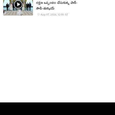
రక్షణ ఒప్పందం చేసుకున్న పాక్‌-
సౌదీ-తుర్కియే
Aug 07, 2026, 12:08 IST