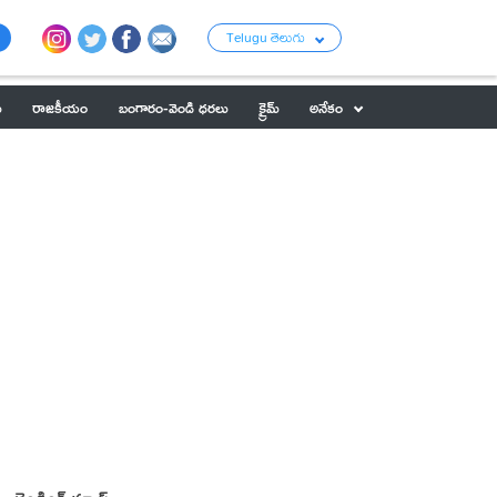
Telugu తెలుగు
ు
రాజకీయం
బంగారం-వెండి ధరలు
క్రైమ్
అనేకం