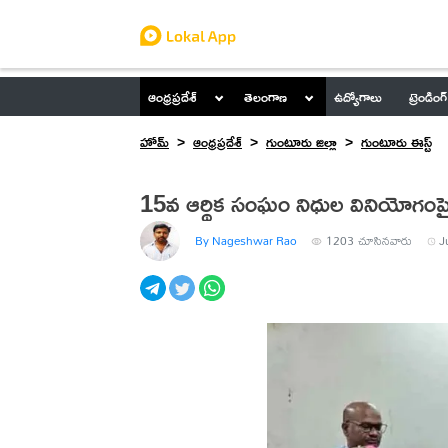
ఆంధ్రప్రదేశ్
తెలంగాణ
ఉద్యోగాలు
ట్రెండింగ్
హోమ్
ఆంధ్రప్రదేశ్
గుంటూరు జిల్లా
గుంటూరు ఈస్ట్
15వ ఆర్థిక సంఘం నిధుల వినియోగంపై
By Nageshwar Rao
1203
చూసినవారు
J