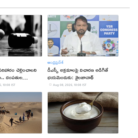
ఆంధ్రప్రదేశ్
రిహారం చెల్లించాలని
డీఎస్సీ అక్రమాలపై విచారణ అడిగితే
ానం.. దంపతుల
భయమెందుకు: శైలజానాథ్
త్నం
, 10:08 IST
Aug 08, 2026, 10:08 IST