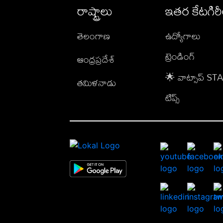
రాష్ట్రాలు
ఇతర కేటగిర
తెలంగాణ
ఉద్యోగాలు
ట్రెండింగ్
ఆంధ్రప్రదేశ్
🌟 వాట్సాప్ S
తమిళనాడు
టిప్స్