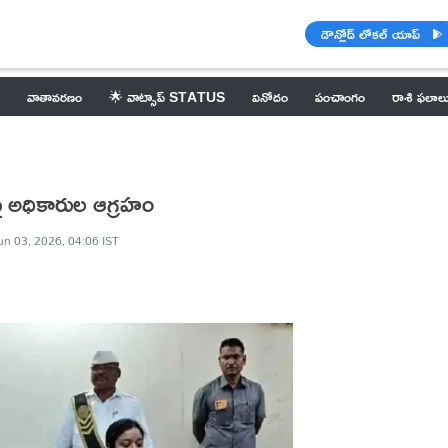
డౌన్లోడ్ లోకల్ యాప్
వాతావరణం
🌟 వాట్సాప్ STATUS
వినోదం
పంచాంగం
రాశి ఫలాల
 అధికారుల ఆగ్రహం
un 03, 2026, 04:06 IST