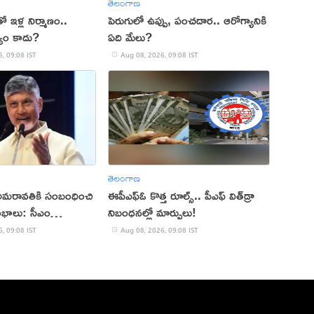
తెలంగాణ
 ఇళ్ల నిర్మాణం..
పెరుగులో ఉప్పు, పంచదార.. ఆరోగ్యానికి
యం కాదు?
ఏది మేలు?
, 09:08 IST
Aug 08, 2026, 09:08 IST
తెలంగాణ
అమరావతికి సంబంధించి
ఈపీఎఫ్ఓ కొత్త రూల్స్.. పీఎఫ్ విత్‌డ్రా
రంభాలు: సీఎం
నిబంధనల్లో మార్పులు!
, 09:08 IST
Aug 08, 2026, 09:08 IST