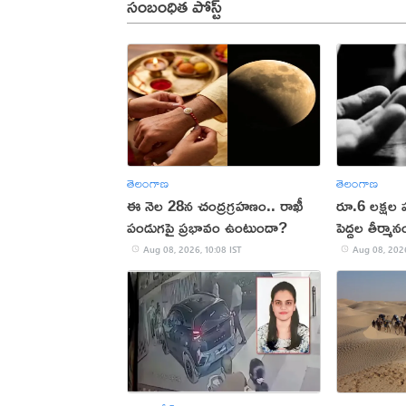
సంబంధిత పోస్ట్
తెలంగాణ
తెలంగాణ
ఈ నెల 28న చంద్రగ్రహణం.. రాఖీ
రూ.6 లక్షల ప
పండుగపై ప్రభావం ఉంటుందా?
పెద్దల తీర్మ
ఆత్మహత్యాయ
Aug 08, 2026, 10:08 IST
Aug 08, 2026