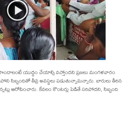
 పొందాలంటే యుద్ధం చేయాల్సి వస్తోందని ప్రజలు మంగళవారం
పోని సిబ్బందితో తీవ్ర అవస్థలు పడుతున్నామన్నారు. బారులు తీరిన
ున్నట్లు ఆరోపించారు. కేవలం కౌంటర్లు పెడితే సరిపోదని, సిబ్బంది