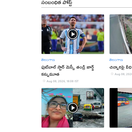
సంబంధిత పోస్ట్
తెలంగాణ
తెలంగాణ
ఫుట్‌బాల్ స్టార్ మెస్సీ తండ్రి జార్జ్
చిన్నారిపై వీ
కన్నుమూత
Aug 08, 2026
Aug 08, 2026, 18:08 IST