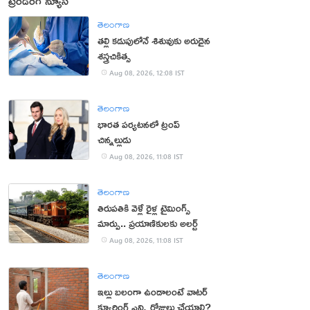
ట్రెండింగ్ న్యూస్
తెలంగాణ
తల్లి కడుపులోనే శిశువుకు అరుదైన
శస్త్రచికిత్స
Aug 08, 2026, 12:08 IST
తెలంగాణ
భారత పర్యటనలో ట్రంప్‌
చిన్నల్లుడు
Aug 08, 2026, 11:08 IST
తెలంగాణ
తిరుపతికి వెళ్లే రైళ్ల టైమింగ్స్
మార్పు.. ప్రయాణికులకు అలర్ట్
Aug 08, 2026, 11:08 IST
తెలంగాణ
ఇల్లు బలంగా ఉండాలంటే వాటర్
క్యూరింగ్ ఎన్ని రోజులు చేయాలి?