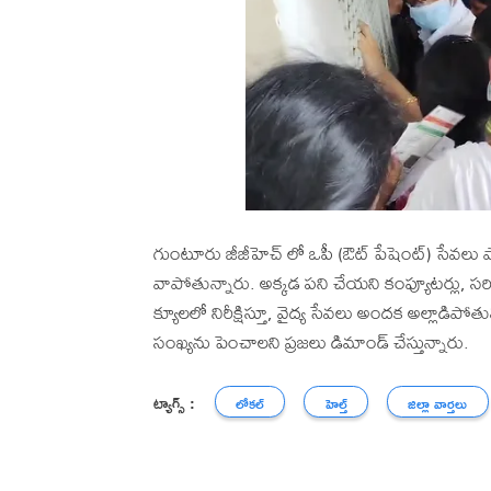
గుంటూరు జీజీహెచ్ లో ఒపీ (ఔట్ పేషెంట్) సేవలు
వాపోతున్నారు. అక్కడ పని చేయని కంప్యూటర్లు, సరి
క్యూలలో నిరీక్షిస్తూ, వైద్య సేవలు అందక అల్లాడిపోత
సంఖ్యను పెంచాలని ప్రజలు డిమాండ్ చేస్తున్నారు.
ట్యాగ్స్ :
లోకల్
హెల్త్
జిల్లా వార్తలు