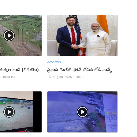
తెలంగాణ
ధికుక్కల దాడి (వీడియో)
ప్రధాని మోదీకి ఫోన్ చేసిన జేడీ వాన్స్
, 18:08 IST
Aug 08, 2026, 18:08 IST