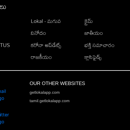
ీలు
Lokal - మగువ
క్రైమ్
వినోదం
జాతీయం
TATUS
కరోనా అప్‌డేట్స్
భక్తి సమాచారం
రాజకీయం
క్లాసిఫైడ్స్
OUR OTHER WEBSITES
getlokalapp.com
tamil.getlokalapp.com