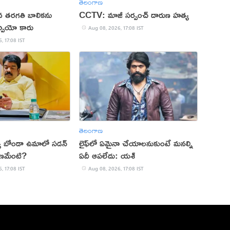
తెలంగాణ
 తరగతి బాలికను
CCTV: మాజీ సర్పంచ్ దారుణ హత్య
ోర్పియో కారు
Aug 08, 2026, 17:08 IST
, 17:08 IST
తెలంగాణ
ల్యే బోండా ఉమాలో సడన్‌
లైఫ్‌లో ఏమైనా చేయాలనుకుంటే మనల్ని
రణమేంటి?
ఏదీ ఆపలేదు: యశ్
, 17:08 IST
Aug 08, 2026, 17:08 IST