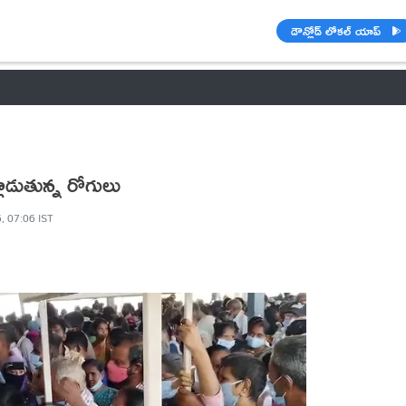
డౌన్లోడ్ లోకల్ యాప్
వాతావరణం
🌟 వాట్సాప్ STATUS
వినోదం
పంచాంగం
రాశి ఫలాల
ాడుతున్న రోగులు
, 07:06 IST