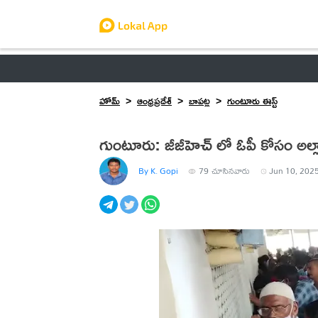
ఆంధ్రప్రదేశ్
తెలంగాణ
ఉద్యోగాలు
ట్రెండింగ్
హోమ్
ఆంధ్రప్రదేశ్
బాపట్ల
గుంటూరు ఈస్ట్
గుంటూరు: జీజీహెచ్ లో ఓపీ కోసం అల్ల
By K. Gopi
79
చూసినవారు
Jun 10, 2025