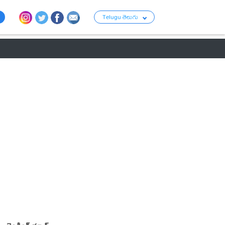
Telugu తెలుగు
ు
రాజకీయం
బంగారం-వెండి ధరలు
క్రైమ్
వ్యాపార ప్రపంచం
టాలీవుడ్ న్య