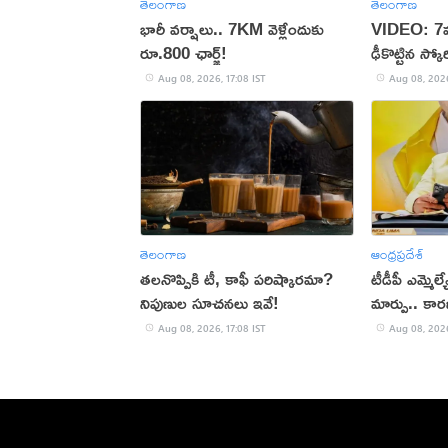
తెలంగాణ
తెలంగాణ
భారీ వర్షాలు.. 7KM వెళ్లేందుకు
VIDEO: 7వ
రూ.800 ఛార్జ్!
ఢీకొట్టిన స్క
Aug 08, 2026, 17:08 IST
Aug 08, 2026
తెలంగాణ
ఆంధ్రప్రదేశ్
తలనొప్పికి టీ, కాఫీ పరిష్కారమా?
టీడీపీ ఎమ్మె
నిపుణుల సూచనలు ఇవే!
మార్పు.. కా
Aug 08, 2026, 17:08 IST
Aug 08, 2026