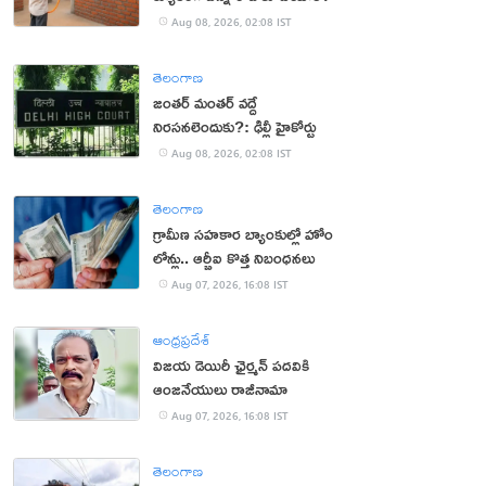
Aug 08, 2026, 02:08 IST
తెలంగాణ
జంతర్ మంతర్ వద్దే
నిరసనలెందుకు?: ఢిల్లీ హైకోర్టు
Aug 08, 2026, 02:08 IST
తెలంగాణ
గ్రామీణ సహకార బ్యాంకుల్లో హోం
లోన్లు.. ఆర్బీఐ కొత్త నిబంధనలు
Aug 07, 2026, 16:08 IST
ఆంధ్రప్రదేశ్
విజయ డెయిరీ ఛైర్మన్ పదవికి
ఆంజనేయులు రాజీనామా
Aug 07, 2026, 16:08 IST
తెలంగాణ