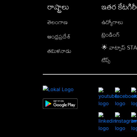
రాష్ట్రాలు
ఇతర కేటగిర
తెలంగాణ
ఉద్యోగాలు
ట్రెండింగ్
ఆంధ్రప్రదేశ్
🌟 వాట్సాప్ S
తమిళనాడు
టిప్స్