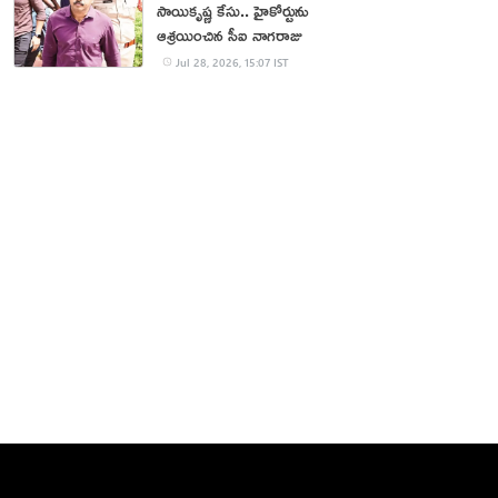
సాయికృష్ణ కేసు.. హైకోర్టును
ఆశ్రయించిన సీఐ నాగరాజు
Jul 28, 2026, 15:07 IST