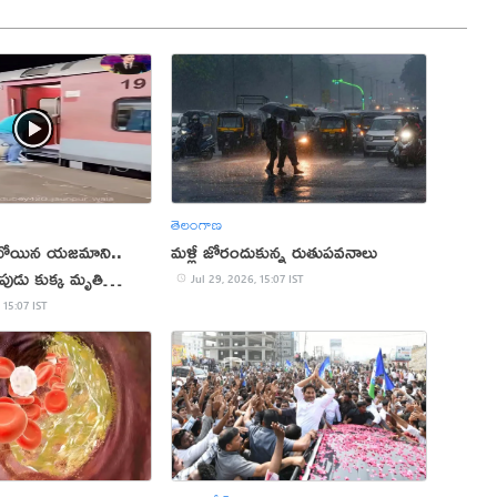
తెలంగాణ
ించబోయిన యజమాని..
మళ్లీ జోరందుకున్న రుతుపవనాలు
పుడు కుక్క మృతి
Jul 29, 2026, 15:07 IST
 15:07 IST