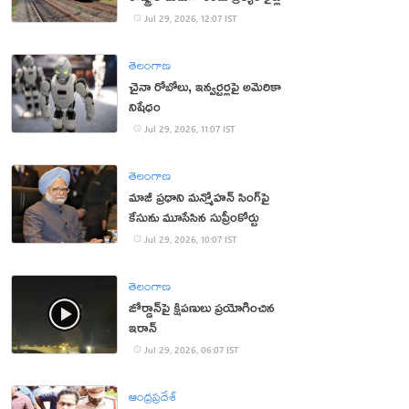
Jul 29, 2026, 12:07 IST
తెలంగాణ
చైనా రోబోలు, ఇన్వర్టర్లపై అమెరికా
నిషేధం
Jul 29, 2026, 11:07 IST
తెలంగాణ
మాజీ ప్రధాని మన్మోహన్ సింగ్‌పై
కేసును మూసేసిన సుప్రీంకోర్టు
Jul 29, 2026, 10:07 IST
తెలంగాణ
జోర్డాన్‌పై క్షిపణులు ప్రయోగించిన
ఇరాన్‌
Jul 29, 2026, 06:07 IST
ఆంధ్రప్రదేశ్