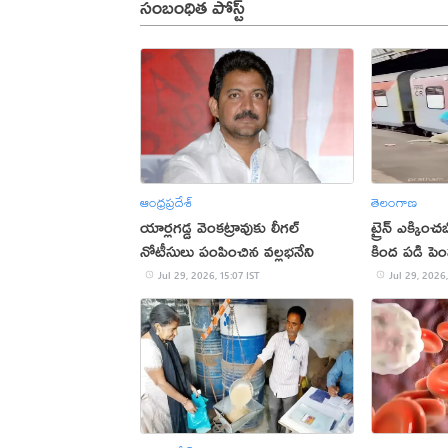
సంబంధిత పోస్ట్
ఆంధ్రప్రదేశ్
తెలంగాణ
యార్లగడ్డ వెంకట్రావుకు లీగల్
ట్రైన్ ఎక్క
నోటీసులు పంపించిన వల్లభనేని
కింద పడి పెం
(వీడియో)
Jul 29, 2026, 15:07 IST
Jul 29, 2026,