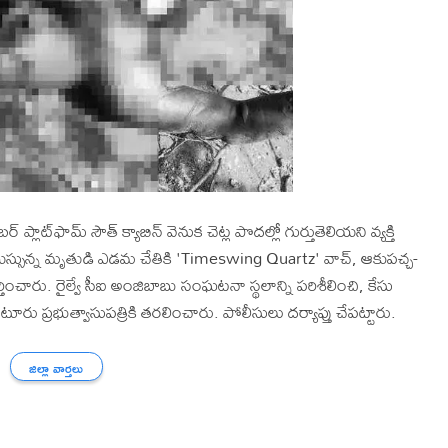
ాట్‌ఫామ్ సౌత్ క్యాబిన్ వెనుక చెట్ల పొదల్లో గుర్తుతెలియని వ్యక్తి
్సున్న మృతుడి ఎడమ చేతికి 'Timeswing Quartz' వాచ్, ఆకుపచ్చ-
్తించారు. రైల్వే సీఐ అంజిబాబు సంఘటనా స్థలాన్ని పరిశీలించి, కేసు
రు ప్రభుత్వాసుపత్రికి తరలించారు. పోలీసులు దర్యాప్తు చేపట్టారు.
జిల్లా వార్తలు