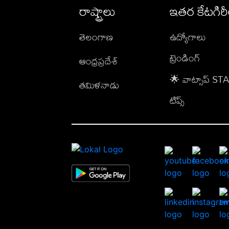
రాష్ట్రాలు
ఇతర కేటగిర
తెలంగాణ
ఉద్యోగాలు
ట్రెండింగ్
ఆంధ్రప్రదేశ్
🌟 వాట్సాప్ S
తమిళనాడు
టిప్స్