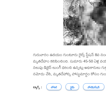
గురువారం ఉదయం గుంటూరు రైల్వే స్టేషన్ 8వ నంబర్ ప్ల
మృతదేహం కనిపించింది. సుమారు 45-50 ఏళ్ల వయస
నలుపు డిజైన్ లుంగీ ధరించి ఉన్నట్లు అధికారులు గుర
నమోదు చేసి, మృతదేహాన్ని పోస్టుమార్టం కోసం గుంటూ
ట్యాగ్స్ :
లోకల్
క్రైమ్
నోటిఫికేషన్