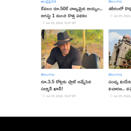
ఆంధ్రప్రదేశ్
తెలంగాణ
కేవలం రూ.50కే నాణ్యమైన బియ్యం..
శరీరంలో కొవ్
ఆగస్టు 1 నుంచి కొత్త పథకం
Jul 29, 2026,
Jul 29, 2026, 15:07 IST
తెలంగాణ
తెలంగాణ
రూ.3.5 కోట్లకు ఫ్లాట్ అమ్మేసిన
సంధ్య థియేట
సల్మాన్ ఖాన్!
విచారణ.. వచ
Jul 29, 2026, 15:07 IST
Jul 29, 2026,