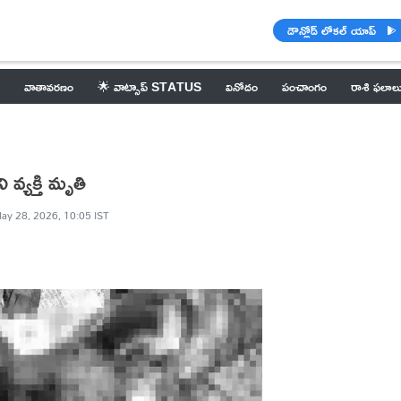
డౌన్లోడ్ లోకల్ యాప్
వాతావరణం
🌟 వాట్సాప్ STATUS
వినోదం
పంచాంగం
రాశి ఫలాల
 వ్యక్తి మృతి
ay 28, 2026, 10:05 IST