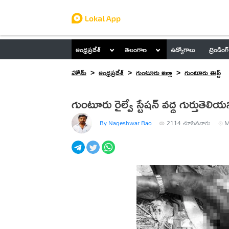
ఆంధ్రప్రదేశ్
తెలంగాణ
ఉద్యోగాలు
ట్రెండింగ్
హోమ్
ఆంధ్రప్రదేశ్
గుంటూరు జిల్లా
గుంటూరు ఈస్ట్
గుంటూరు రైల్వే స్టేషన్ వద్ద గుర్తుతెలియని
By Nageshwar Rao
2114
చూసినవారు
M