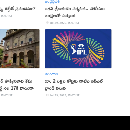
ఆంధ్రప్రదేశ్
వు తగ్గితే ప్రమాదమా?
జగన్ శ్రీకాకుళం పర్యటన.. పోలీసుల
ఆంక్షలతో ఉత్కంఠ
 15:07 IST
Jul 29, 2026, 15:07 IST
తెలంగాణ
ర్ తొక్కిసలాట కేసు
రూ. 2 లక్షల కోట్లకు దాటిన ఐపీఎల్
్చే నెల 17కి వాయిదా
బ్రాండ్ విలువ
 15:07 IST
Jul 29, 2026, 15:07 IST