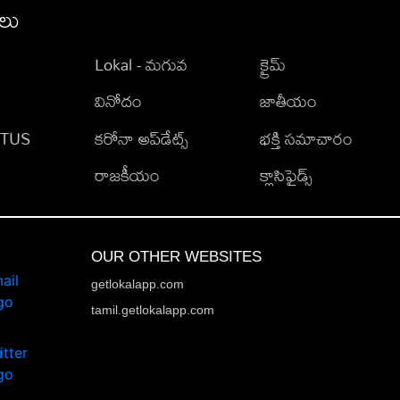
ీలు
Lokal - మగువ
క్రైమ్
వినోదం
జాతీయం
TATUS
కరోనా అప్‌డేట్స్
భక్తి సమాచారం
రాజకీయం
క్లాసిఫైడ్స్
OUR OTHER WEBSITES
getlokalapp.com
tamil.getlokalapp.com