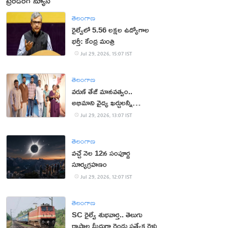
ట్రెండింగ్ న్యూస్
తెలంగాణ
రైల్వేలో 5.56 లక్షల ఉద్యోగాల
భర్తీ: కేంద్ర మంత్రి
Jul 29, 2026, 15:07 IST
తెలంగాణ
వరుణ్ తేజ్ మానవత్వం..
అభిమాని వైద్య ఖర్చులన్నీ
భరించిన మెగా ప్రిన్స్
Jul 29, 2026, 13:07 IST
తెలంగాణ
వచ్చే నెల 12న సంపూర్ణ
సూర్యగ్రహణం
Jul 29, 2026, 12:07 IST
తెలంగాణ
SC రైల్వే శుభవార్త.. తెలుగు
రాష్ట్రాల మీదుగా రెండు ప్రత్యేక రైళ్లు