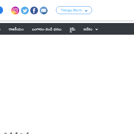
Telugu తెలుగు
ు
రాజకీయం
బంగారం-వెండి ధరలు
క్రైమ్
అనేకం