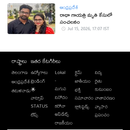
ఆంధ్రప్రదేశ్
రాధా గాయత్రి మృతి కేసులో
సంచలనం
Jul 15, 2026, 17:07 IST
రాష్ట్రాలు
ఇతర కేటగిరీలు
తెలంగాణ
ఉద్యోగాలు
Lokal
క్రైమ్
విద్య
-
ట్రెండింగ్
జాతీయం
రైతు
ఆంధ్రప్రదేశ్
మగువ
కుటుంబం
🌟
భక్తి
తమిళనాడు
వినోదం
వాట్సాప్
సమాచారం
వాతావరణం
STATUS
కరోనా
క్లాసిఫైడ్స్
వ్యాపార
అప్‌డేట్స్
టిప్స్
ప్రపంచం
రాజకీయం