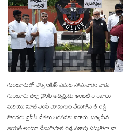
గుంటూరులో ఎస్పీ ఆఫీస్ ఎదుట సోమవారం నాడు
గుంటూరు జిల్లా వైసీపీ అధ్యక్షుడు అంబటి రాంబాబు
మరియు మాజీ ఎంపీ మోదుగుల వేణుగోపాల్ రెడ్డి
కొందరు వైసీపీ నేతలు నిరసనకు దిగారు. సత్యమేవ
జయతే అంటూ వేణుగోపాల్ రెడ్డి ప్లకార్డు పట్టుకోగా నా