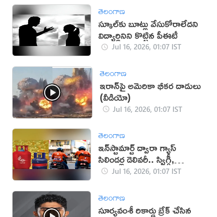
తెలంగాణ
స్కూల్‌కు బూట్లు వేసుకోరాలేదని
విద్యార్థినిని కొట్టిన పీఈటీ
Jul 16, 2026, 01:07 IST
తెలంగాణ
ఇరాన్‌పై అమెరికా భీకర దాడులు
(వీడియో)
Jul 16, 2026, 01:07 IST
తెలంగాణ
ఇన్‌స్టామార్ట్ ద్వారా గ్యాస్
సిలిండర్ల డెలివరీ.. స్విగ్గీ,
హెచ్‌పీసీఎల్‌ ఒప్పందం
Jul 16, 2026, 01:07 IST
తెలంగాణ
సూర్యవంశీ రికార్డు బ్రేక్ చేసిన