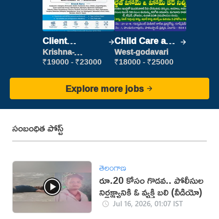
Client
Child Care and
Relationship
Patient care
Krishna-
West-godavari
vijayawada
Executive
₹19000 - ₹23000
₹18000 - ₹25000
Explore more jobs
సంబంధిత పోస్ట్
తెలంగాణ
రూ.20 కోసం గొడవ.. పోలీసుల
నిర్లక్ష్యానికి ఓ వ్యక్తి బలి (వీడియో)
Jul 16, 2026, 01:07 IST