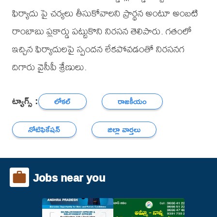
ఫిర్యాదు పై చర్యలు తీసుకోవాలని ప్రార్థన అంటూ అంబటి
రాంబాబు ప్లకార్డు పట్టుకొని నిరసన తెలిపారు. గతంలో
ఇచ్చిన ఫిర్యాదులపై స్పందన లేకపోవడంతో నిరసనగ
దిగారు వైసీపీ శ్రేణులు.
ట్యాగ్స్ :
లోకల్
రాజకీయం
నోటిఫికేషన్
జిల్లా వార్తలు
Jobs near you