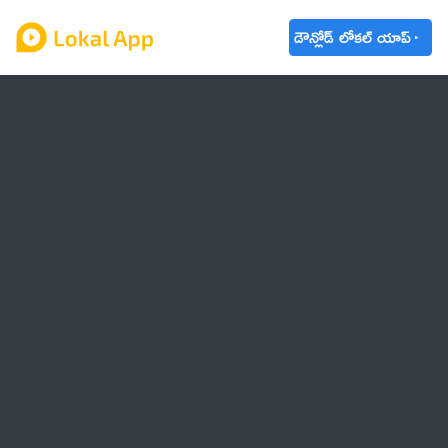
డౌన్లోడ్ లోకల్ యాప్
ఆంధ్రప్రదేశ్
తెలంగాణ
ఉద్యోగాలు
ట్రెండింగ్
వాతావరణం
బడ్జెట్ 2023-24
🌟 వాట్సాప్ STATUS