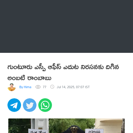
Thatstelugu
బిగ్ బాస్
అనేకం
గుంటూరు ఎస్పీ ఆఫీస్ ఎదుట నిరసనకు దిగిన
అంబటి రాంబాబు
By Hima
77
Jul 14, 2025, 07:07 IST