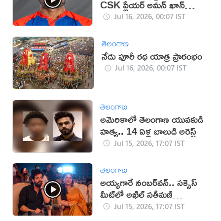
CSK ప్లేయర్ అమన్ ఖాన్
(వీడియో)
Jul 16, 2026, 00:07 IST
తెలంగాణ
నేడు పూరీ రథ యాత్ర ప్రారంభం
Jul 16, 2026, 00:07 IST
తెలంగాణ
అమెరికాలో తెలంగాణ యువకుడి
హత్య.. 14 ఏళ్ల బాలుడి అరెస్ట్
Jul 15, 2026, 17:07 IST
తెలంగాణ
అయ్యగారే నంబర్‌వన్.. సక్సెస్‌
మీట్‌లో అఖిల్ సతీమణి
(వీడియో)
Jul 15, 2026, 17:07 IST