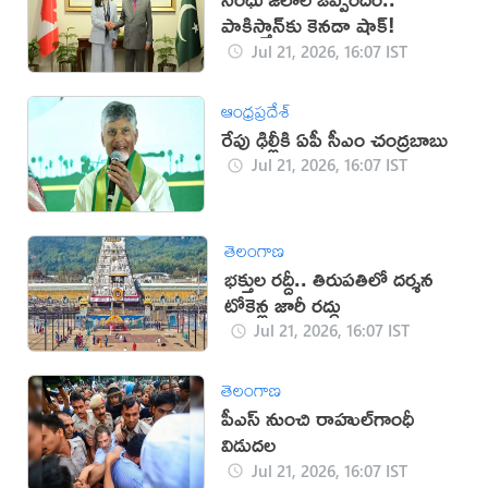
పాకిస్తాన్‌కు కెనడా షాక్!
Jul 21, 2026, 16:07 IST
ఆంధ్రప్రదేశ్
రేపు ఢిల్లీకి ఏపీ సీఎం చంద్రబాబు
Jul 21, 2026, 16:07 IST
తెలంగాణ
భక్తుల రద్దీ.. తిరుపతిలో దర్శన
టోకెన్ల జారీ రద్దు
Jul 21, 2026, 16:07 IST
తెలంగాణ
పీఎస్‌ నుంచి రాహుల్‌గాంధీ
విడుదల
Jul 21, 2026, 16:07 IST