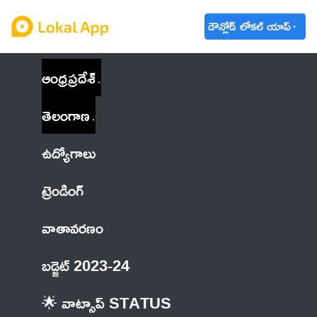
డౌన్లోడ్ లోకల్ యాప్
ఆంధ్రప్రదేశ్
తెలంగాణ
ఉద్యోగాలు
ట్రెండింగ్
వాతావరణం
బడ్జెట్ 2023-24
🌟 వాట్సాప్ STATUS