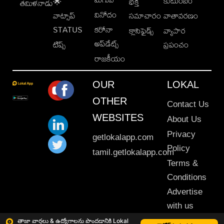
కుటుంబం
🌟
భక్తి
తమిళనాడు
వినోదం
వాట్సాప్
సమాచారం
వాతావరణం
STATUS
కరోనా
క్లాసిఫైడ్స్
వ్యాపార
అప్‌డేట్స్
టిప్స్
ప్రపంచం
రాజకీయం
OUR
LOKAL
OTHER
Contact Us
WEBSITES
About Us
Privacy
getlokalapp.com
Policy
tamil.getlokalapp.com
Terms &
Conditions
Advertise
with us
Sitemap
తాజా వార్తలు & ఉద్యోగాలను పొందడానికి Lokal