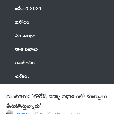
ఐపీఎల్ 2021
వినోదం
పంచాంగం
రాశి ఫలాలు
రాజకీయం
అనేకం
గుంటూరు: 'లోకేష్ విద్యా విధానంలో మార్పులు
తీసుకొస్తున్నారు'
By Srikanth
62
Jul 10, 2025, 07:07 IST