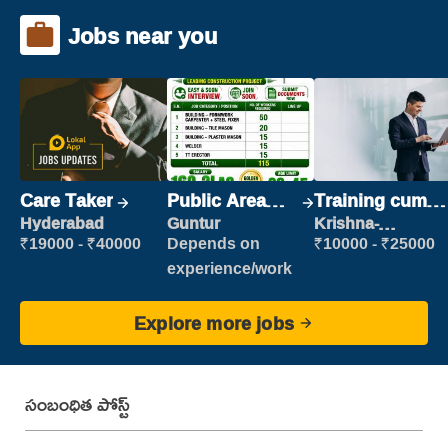
Jobs near you
Care Taker
Public Area
Training cum
Cleaner
Placement
Hyderabad
Guntur
Krishna-
vijayawada
₹19000 - ₹40000
Depends on
₹10000 - ₹25000
experience/work
Explore more jobs
సంబంధిత పోస్ట్