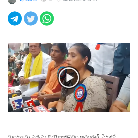
గుంటూరు పశ్చిమ నియోజకవర్గం అరండల్ పేటలో