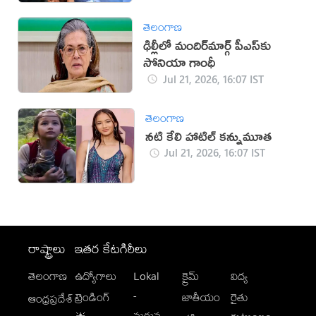
తెలంగాణ
ఢిల్లీలో మందిర్‌మార్గ్‌ పీఎస్‌కు
సోనియా గాంధీ
Jul 21, 2026, 16:07 IST
తెలంగాణ
నటి కేలి హాటిల్ కన్నుమూత
Jul 21, 2026, 16:07 IST
రాష్ట్రాలు
ఇతర కేటగిరీలు
తెలంగాణ
ఉద్యోగాలు
Lokal
క్రైమ్
విద్య
-
ట్రెండింగ్
జాతీయం
రైతు
ఆంధ్రప్రదేశ్
మగువ