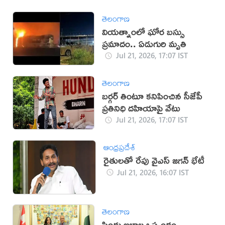
తెలంగాణ
వియత్నాంలో ఘోర బస్సు
ప్రమాదం.. ఏడుగురి మృతి
Jul 21, 2026, 17:07 IST
తెలంగాణ
బర్గర్ తింటూ కనిపించిన సీజేపీ
ప్రతినిధి దహియాపై వేటు
Jul 21, 2026, 17:07 IST
ఆంధ్రప్రదేశ్
రైతులతో రేపు వైఎస్ జగన్ భేటీ
Jul 21, 2026, 16:07 IST
తెలంగాణ
సింధు జలాల ఒప్పందం..