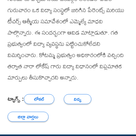
గురువారం ఒక విద్యా సంస్థలో జరిగిన పేరెంట్స్ మరియు
టీచర్స్ ఆత్మీయ సమావేశంలో ఎమ్మెల్యే మాధవి
పాల్గొన్నారు. ఈ సందర్భంగా ఆవిడ మాట్లాడుతూ. గత
ప్రభుత్వంలో విద్యా వ్యవస్థను పట్టించుకోలేదని
విమర్శించారు. కోటమ్మ ప్రభుత్వం అధికారంలోకి వచ్చింది
తర్వాత నారా లోకేష్ గారు విద్యా విధానంలో విప్లమాతక
మార్పులు తీసుకొచ్చారని అన్నారు.
ట్యాగ్స్ :
లోకల్
విద్య
జిల్లా వార్తలు