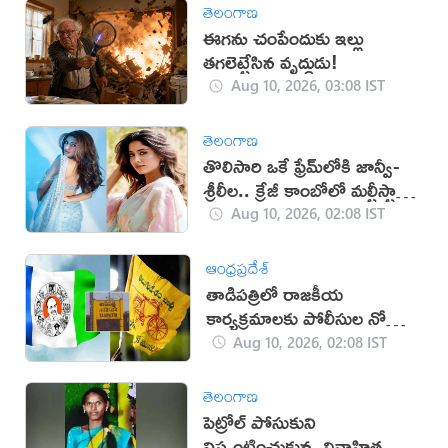
తెలంగాణ
ఈగను చంపేందుకు ఇల్లు
తగలెట్టేసిన వృద్ధుడు!
Aug 10, 2026, 03:08 IST
తెలంగాణ
తొలిసారి ఒకే ఫ్రేమ్‌లోకి జాన్వీ-
శ్రీలీల.. క్రేజీ కాంబోలో మల్టీస్టారర్
సినిమా?
Aug 10, 2026, 02:08 IST
ఆంధ్రప్రదేశ్
తాడిపత్రిలో రాజకీయ
కార్యక్రమాలకు పోలీసుల నో
ఎంట్రీ
Aug 10, 2026, 02:08 IST
తెలంగాణ
పెట్రోల్ పోసుకుని
నిప్పంటించుకున్న వివాహిత