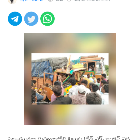
పల్నాడు జిల్లా గురజాలలోని పిల్లుట్ల రోడ్ ఎక్స్ జంక్షన్ వద్ద