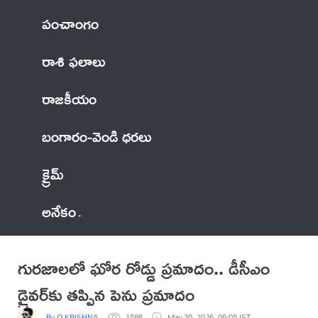
పంచాంగం
రాశి ఫలాలు
రాజకీయం
బంగారం-వెండి ధరలు
క్రైమ్
అనేకం
గురజాలలో ఘోర రోడ్డు ప్రమాదం.. డీసీఎం
డ్రైవర్‌కు తప్పిన పెను ప్రమాదం
By O,KRISHNA
1598
May 30, 2026, 09:05 IST