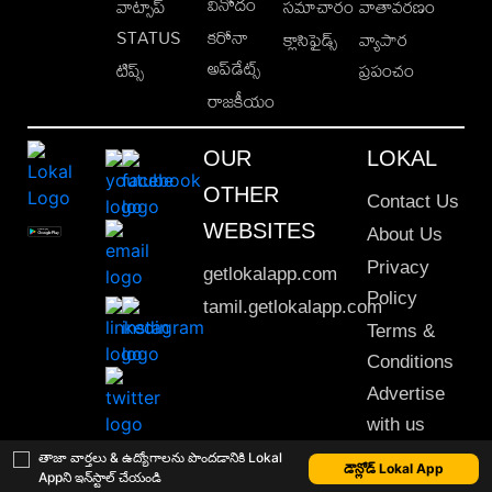
వినోదం
వాట్సాప్
సమాచారం
వాతావరణం
STATUS
కరోనా
క్లాసిఫైడ్స్
వ్యాపార
అప్‌డేట్స్
టిప్స్
ప్రపంచం
రాజకీయం
OUR
LOKAL
OTHER
Contact Us
WEBSITES
About Us
Privacy
getlokalapp.com
Policy
tamil.getlokalapp.com
Terms &
Conditions
Advertise
with us
Sitemap
తాజా వార్తలు & ఉద్యోగాలను పొందడానికి Lokal
డౌన్లోడ్ Lokal App
Appని ఇన్‌స్టాల్ చేయండి
This material may not be published, transmitted, rewritten or redistributed. © 2020 Lokal App. All rights reserved.