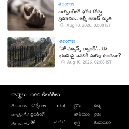
తెలంగాణ
నార్సింగిలో ఘోర రోడ్డు
ప్రమాదం.. ఆర్మీ జవాన్ మృతి
Aug 10, 2026, 02:08 IST
తెలంగాణ
'నో మ్యాన్స్ ల్యాండ్'.. ఈ
భూమిపై ఎవరికీ హక్కు ఉండదా?
Aug 10, 2026, 02:08 IST
రాష్ట్రాలు
ఇతర కేటగిరీలు
తెలంగాణ
ఉద్యోగాలు
Lokal
క్రైమ్
విద్య
-
ట్రెండింగ్
జాతీయం
రైతు
ఆంధ్రప్రదేశ్
మగువ
కుటుంబం
🌟
భక్తి
తమిళనాడు