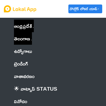
డౌన్లోడ్ లోకల్ యాప్
ఆంధ్రప్రదేశ్
తెలంగాణ
ఉద్యోగాలు
ట్రెండింగ్
వాతావరణం
🌟 వాట్సాప్ STATUS
వినోదం