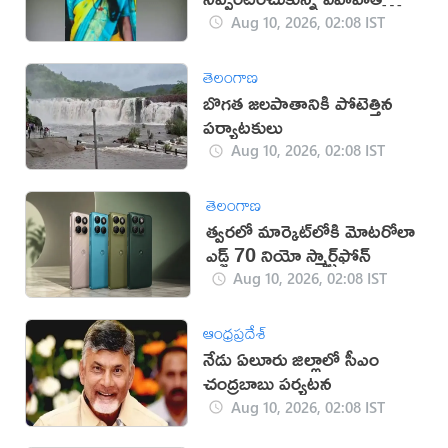
మృతి
Aug 10, 2026, 02:08 IST
తెలంగాణ
బొగత జలపాతానికి పోటెత్తిన
పర్యాటకులు
Aug 10, 2026, 02:08 IST
తెలంగాణ
త్వరలో మార్కెట్‌లోకి మోటరోలా
ఎడ్జ్ 70 నియో స్మార్ట్‌ఫోన్
Aug 10, 2026, 02:08 IST
ఆంధ్రప్రదేశ్
నేడు ఏలూరు జిల్లాలో సీఎం
చంద్రబాబు పర్యటన
Aug 10, 2026, 02:08 IST