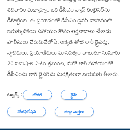
శనివారం మధ్యాహ్నం ఒక డీసీఎం వ్యాన్ కంటైనర్‌ను
ఢీకొట్టింది. ఈ ప్రమాదంలో డీసీఎం డ్రైవర్ వాహనంలో
ఇరుక్కుపోయి సహాయం కోసం ఆర్తనాదాలు చేశాడు.
పోలీసులు చేరుకునేలోపే, అక్కడి తోటి లారీ డ్రైవర్లు,
స్థానికులు, ప్రయాణికులు మానవత్వం చాటుతూ సుమారు
20 నిమిషాల పాటు శ్రమించి, మరో లారీ సహాయంతో
డీసీఎంను లాగి డ్రైవర్‌ను సురక్షితంగా బయటకు తీశారు.
ట్యాగ్స్ :
లోకల్
క్రైమ్
నోటిఫికేషన్
జిల్లా వార్తలు