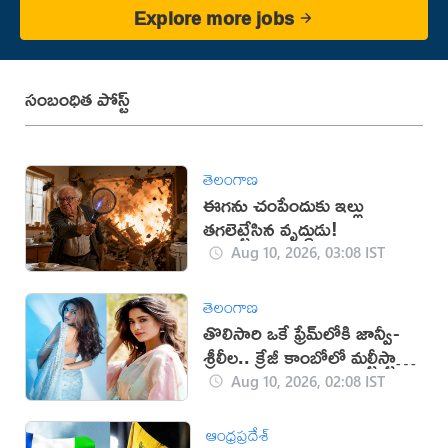
Explore more jobs
సంబంధిత పోస్ట్
తెలంగాణ
ఈగను చంపేందుకు ఇల్లు
తగలెట్టేసిన వృద్ధుడు!
Aug 10, 2026, 03:08 IST
తెలంగాణ
తొలిసారి ఒకే ఫ్రేమ్‌లోకి జాన్వీ-
శ్రీలీల.. క్రేజీ కాంబోలో మల్టీస్టారర్
సినిమా?
Aug 10, 2026, 02:08 IST
ఆంధ్రప్రదేశ్