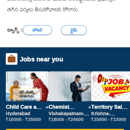
తగిన చర్యలు తీసుకోవాలని కోరారు.
ట్యాగ్స్ :
లోకల్
క్రైమ్
Jobs near you
Child Care and
Chemist
Territory Sales
Patient care
Production
Manager
Hyderabad
Vishakapatnam-
Krishna-
new
vijayawada
Executive
₹16000 - ₹35000
₹18000 - ₹24000
₹25000 - ₹33000