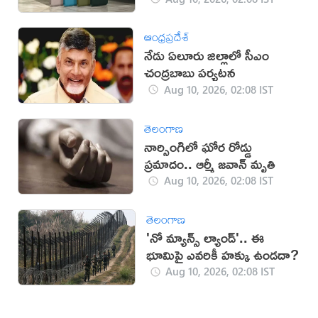
ఆంధ్రప్రదేశ్
నేడు ఏలూరు జిల్లాలో సీఎం
చంద్రబాబు పర్యటన
Aug 10, 2026, 02:08 IST
తెలంగాణ
నార్సింగిలో ఘోర రోడ్డు
ప్రమాదం.. ఆర్మీ జవాన్ మృతి
Aug 10, 2026, 02:08 IST
తెలంగాణ
'నో మ్యాన్స్ ల్యాండ్'.. ఈ
భూమిపై ఎవరికీ హక్కు ఉండదా?
Aug 10, 2026, 02:08 IST