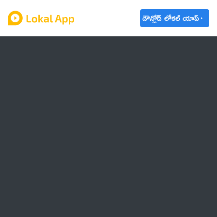
డౌన్లోడ్ లోకల్ యాప్
ఆంధ్రప్రదేశ్
తెలంగాణ
ఉద్యోగాలు
ట్రెండింగ్
వాతావరణం
🌟 వాట్సాప్ STATUS
వినోదం