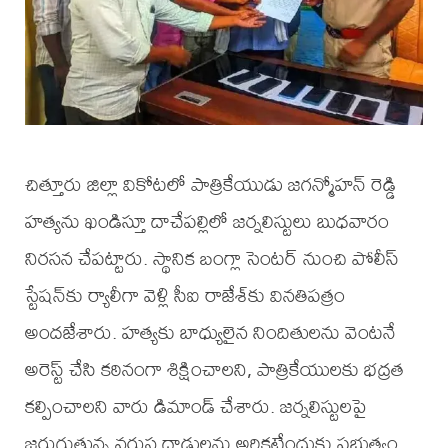
చిత్తూరు జిల్లా వికోటలో పాత్రికేయుడు జగన్మోహన్ రెడ్డి
హత్యను ఖండిస్తూ దాచేపల్లిలో జర్నలిస్టులు బుధవారం
నిరసన చేపట్టారు. స్థానిక బంగ్లా సెంటర్ నుంచి పోలీస్
స్టేషన్‌కు ర్యాలీగా వెళ్లి సీఐ రాజేశ్‌కు వినతిపత్రం
అందజేశారు. హత్యకు బాధ్యులైన నిందితులను వెంటనే
అరెస్ట్ చేసి కఠినంగా శిక్షించాలని, పాత్రికేయులకు భద్రత
కల్పించాలని వారు డిమాండ్ చేశారు. జర్నలిస్టులపై
జరుగుతున్న వరుస దాడులను అరికట్టేందుకు ప్రభుత్వం