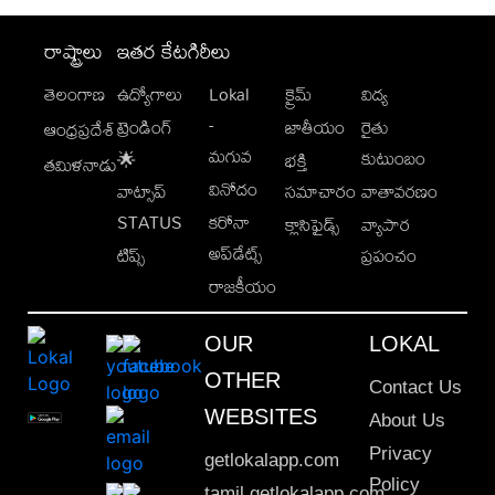
రాష్ట్రాలు
ఇతర కేటగిరీలు
తెలంగాణ
ఉద్యోగాలు
Lokal
క్రైమ్
విద్య
-
ట్రెండింగ్
జాతీయం
రైతు
ఆంధ్రప్రదేశ్
మగువ
కుటుంబం
🌟
భక్తి
తమిళనాడు
వినోదం
వాట్సాప్
సమాచారం
వాతావరణం
STATUS
కరోనా
క్లాసిఫైడ్స్
వ్యాపార
అప్‌డేట్స్
టిప్స్
ప్రపంచం
రాజకీయం
OUR
LOKAL
OTHER
Contact Us
WEBSITES
About Us
Privacy
getlokalapp.com
Policy
tamil.getlokalapp.com