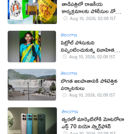
తాడిపత్రిలో రాజకీయ
కార్యక్రమాలకు పోలీసుల నో
ఎంట్రీ
Aug 10, 2026, 02:08 IST
తెలంగాణ
పెట్రోల్ పోసుకుని
నిప్పంటించుకున్న వివాహిత
మృతి
Aug 10, 2026, 02:08 IST
తెలంగాణ
బొగత జలపాతానికి పోటెత్తిన
పర్యాటకులు
Aug 10, 2026, 02:08 IST
తెలంగాణ
త్వరలో మార్కెట్‌లోకి మోటరోలా
ఎడ్జ్ 70 నియో స్మార్ట్‌ఫోన్
Aug 10, 2026, 02:08 IST