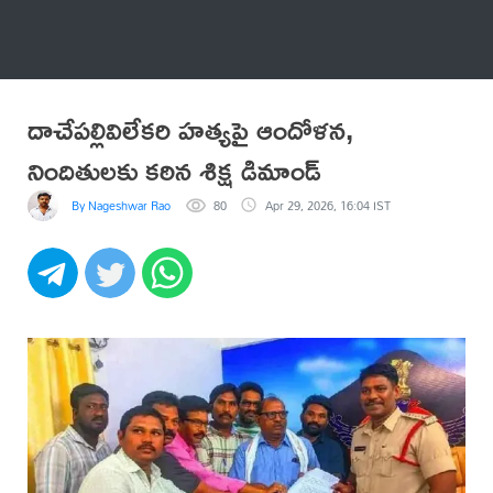
అనేకం
దాచేపల్లివిలేకరి హత్యపై ఆందోళన,
నిందితులకు కఠిన శిక్ష డిమాండ్
By Nageshwar Rao
80
Apr 29, 2026, 16:04 IST