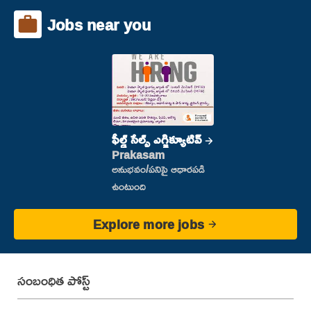
Jobs near you
ఫీల్డ్ సేల్స్ ఎగ్జిక్యూటివ్
Prakasam
అనుభవం/పనిపై ఆధారపడి
ఉంటుంది
Explore more jobs
సంబంధిత పోస్ట్