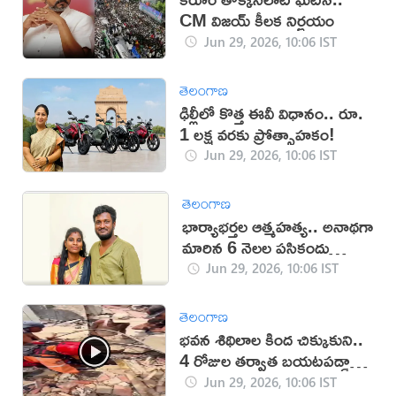
CM విజయ్‌ కీలక నిర్ణయం
Jun 29, 2026, 10:06 IST
తెలంగాణ
ఢిల్లీలో కొత్త ఈవీ విధానం.. రూ.
1 లక్ష వరకు ప్రోత్సాహకం!
Jun 29, 2026, 10:06 IST
తెలంగాణ
భార్యాభర్తల ఆత్మహత్య.. అనాథగా
మారిన 6 నెలల పసికందు
(వీడియో)
Jun 29, 2026, 10:06 IST
తెలంగాణ
భవన శిథిలాల కింద చిక్కుకుని..
4 రోజుల తర్వాత బయటపడ్డాడు
(వీడియో)
Jun 29, 2026, 10:06 IST