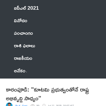
ఐపీఎల్ 2021
వినోదం
పంచాంగం
రాశి ఫలాలు
రాజకీయం
అనేకం
కారంపూడి: "కూటమి ప్రభుత్వంతోనే రాష్ట్ర
అభివృద్ధి సాధ్యం"
By K. Gopi
50
Jul 11, 2025, 10:07 IST