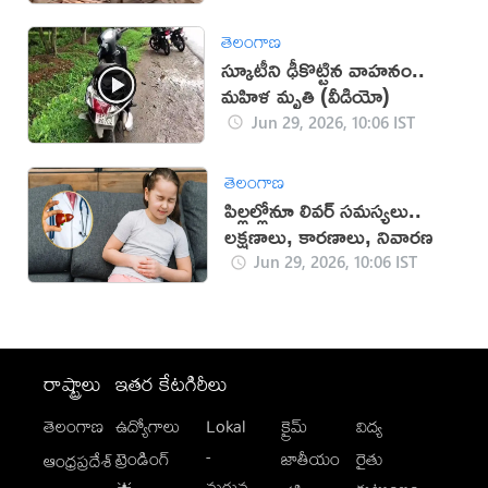
తెలంగాణ
స్కూటీని ఢీకొట్టిన వాహనం..
మహిళ మృతి (వీడియో)
Jun 29, 2026, 10:06 IST
తెలంగాణ
పిల్లల్లోనూ లివర్ సమస్యలు..
లక్షణాలు, కారణాలు, నివారణ
Jun 29, 2026, 10:06 IST
రాష్ట్రాలు
ఇతర కేటగిరీలు
తెలంగాణ
ఉద్యోగాలు
Lokal
క్రైమ్
విద్య
-
ట్రెండింగ్
జాతీయం
రైతు
ఆంధ్రప్రదేశ్
మగువ