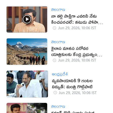
తెలంగాణ
నా తల్లి సాక్షిగా ఎవరినీ నేను
కించపరచలే: నటుడు పోసాని
(VIDEO)
Jun 29, 2026, 10:06 IST
తెలంగాణ
కైలాస మానస సరోవర
యాత్రికులకు కేంద్ర ప్రభుత్వం
కీలక సూచనలు
Jun 29, 2026, 10:06 IST
ఆంధ్రప్రదేశ్
వ్యవసాయానికి 9 గంటల
విద్యుత్: మంత్రి గొట్టిపాటి
Jun 29, 2026, 10:06 IST
తెలంగాణ
కరూర్‌ తొక్కిసలాట ఘటన..