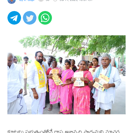
కూటమి ప్రభుత్వంతోనే రాష్ట్ర అభివృద్ధి సాధ్యమని మాచర్ల