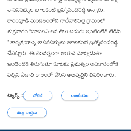
శాసనసభ్యుల జూలకంటి బ్రహ్మానందరెడ్డి అన్నారు.
కారంపూడి మండలంలోని గాదేవారిపల్లె గ్రామంలో
శుక్రవారం "సూపరిపాలన తొలి అడుగు ఇంటింటికి టిడిపి
" కార్యక్రమాన్ని శాసనసభ్యులు జూలకంటి బ్రహ్మానందరెడ్డి
చేపట్టారు. ఈ సందర్భంగా ఆయన మాట్లాడుతూ
ఇంటింటికి తిరుగుతూ కూటమి ప్రభుత్వం అధికారంలోకి
వచ్చిన ఏడాది కాలంలో చేసిన అభివృద్ధిని వివరించారు.
ట్యాగ్స్ :
లోకల్
రాజకీయం
జిల్లా వార్తలు