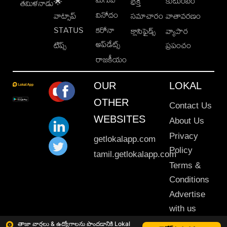
కుటుంబం
🌟
భక్తి
తమిళనాడు
వినోదం
వాట్సాప్
సమాచారం
వాతావరణం
STATUS
కరోనా
క్లాసిఫైడ్స్
వ్యాపార
అప్‌డేట్స్
టిప్స్
ప్రపంచం
రాజకీయం
OUR
LOKAL
OTHER
Contact Us
WEBSITES
About Us
Privacy
getlokalapp.com
Policy
tamil.getlokalapp.com
Terms &
Conditions
Advertise
with us
Sitemap
తాజా వార్తలు & ఉద్యోగాలను పొందడానికి Lokal