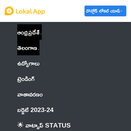
డౌన్లోడ్ లోకల్ యాప్
ఆంధ్రప్రదేశ్
తెలంగాణ
ఉద్యోగాలు
ట్రెండింగ్
వాతావరణం
బడ్జెట్ 2023-24
🌟 వాట్సాప్ STATUS