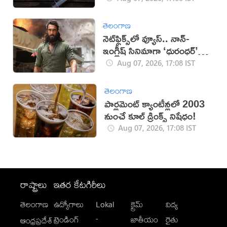
తెలంగాణ
నెట్‌ఫ్లిక్స్‌లో వ్యూస్.. నాన్-
ఇంగ్లీష్ సినిమాగా ‘ధురంధర్’
రికార్డు
Aug 07, 2026, 17:08 IST
తెలంగాణ
పార్లమెంట్ క్యాంటీన్లలో 2003
నుంచే కూల్ డ్రింక్స్ నిషేధం!
Aug 07, 2026, 17:08 IST
రాష్ట్రాలు
ఇతర కేటగిరీలు
తెలంగాణ
ఉద్యోగాలు
Lokal
క్రైమ్
విద్య
-
ట్రెండింగ్
జాతీయం
రైతు
ఆంధ్రప్రదేశ్