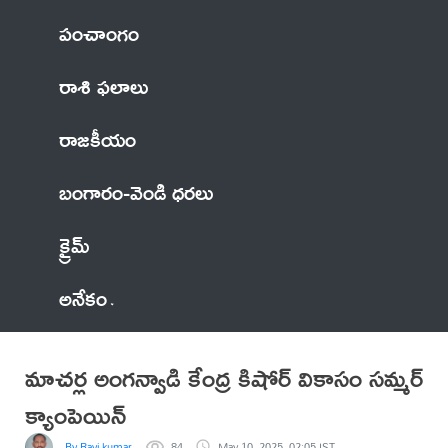
పంచాంగం
రాశి ఫలాలు
రాజకీయం
బంగారం-వెండి ధరలు
క్రైమ్
అనేకం
మాచర్ల అంగన్వాడి కేంద్ర కిషోర్ వికాసం సమ్మర్
క్యాంపెయిన్
By Ravi kumar
84
May 10, 2025, 02:05 IST