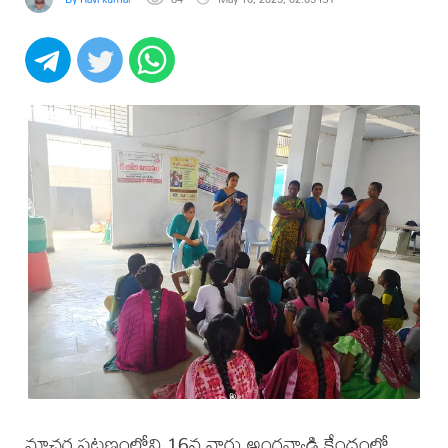
మాచర్ల పట్టణంలోని 16వ వార్డు అంగన్వాడి కేంద్రంలో