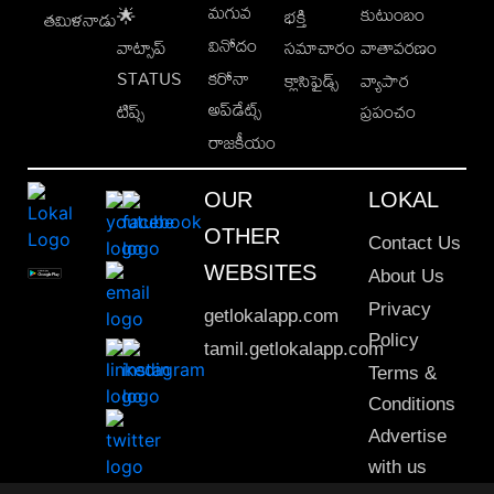
మగువ
కుటుంబం
🌟
భక్తి
తమిళనాడు
వినోదం
వాట్సాప్
సమాచారం
వాతావరణం
STATUS
కరోనా
క్లాసిఫైడ్స్
వ్యాపార
అప్‌డేట్స్
టిప్స్
ప్రపంచం
రాజకీయం
OUR
LOKAL
OTHER
Contact Us
WEBSITES
About Us
Privacy
getlokalapp.com
Policy
tamil.getlokalapp.com
Terms &
Conditions
Advertise
with us