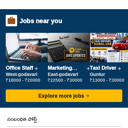
Jobs near you
Office Staff
Marketing
Taxi Driver
Executive
West-godavari
East-godavari
Guntur
₹18000 - ₹20000
₹22500 - ₹30000
₹13000 - ₹30000
Explore more jobs
సంబంధిత పోస్ట్