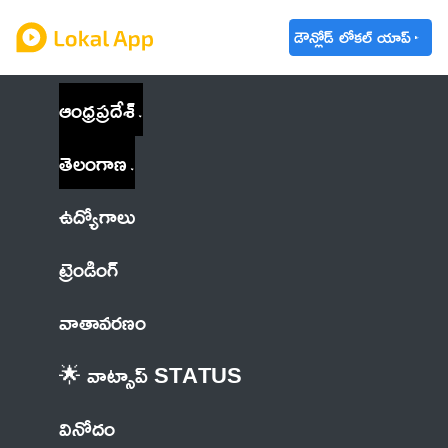
డౌన్లోడ్ లోకల్ యాప్
ఆంధ్రప్రదేశ్
తెలంగాణ
ఉద్యోగాలు
ట్రెండింగ్
వాతావరణం
🌟 వాట్సాప్ STATUS
వినోదం