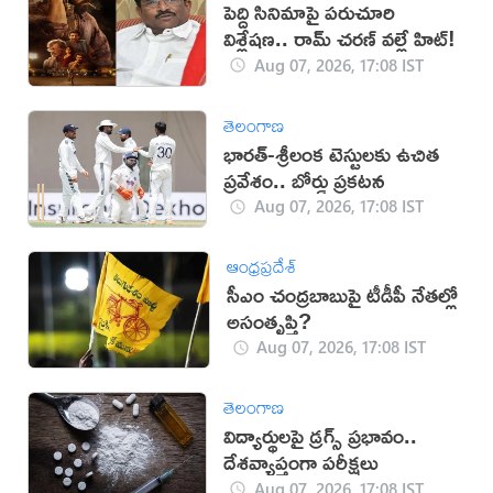
పెద్ది సినిమాపై పరుచూరి
విశ్లేషణ.. రామ్ చరణ్ వల్లే హిట్!
Aug 07, 2026, 17:08 IST
తెలంగాణ
భారత్-శ్రీలంక టెస్టులకు ఉచిత
ప్రవేశం.. బోర్డు ప్రకటన
Aug 07, 2026, 17:08 IST
ఆంధ్రప్రదేశ్
సీఎం చంద్రబాబుపై టీడీపీ నేతల్లో
అసంతృప్తి?
Aug 07, 2026, 17:08 IST
తెలంగాణ
విద్యార్థులపై డ్రగ్స్ ప్రభావం..
దేశవ్యాప్తంగా పరీక్షలు
Aug 07, 2026, 17:08 IST