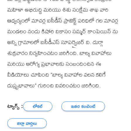
మహిళా అభిరుద్ది మరియు శిశు సంక్షేమ శాఖ వారి
ఆధ్వర్యంలో మాచర్ల ఐసీడీస్ ప్రాజెక్ట్ పరిధిలో గల మాచర్ల
మండలం నందు కిషోరి వికాసం సమ్మర్ కాంపెయిన్ ను
అన్ని గ్రామాలలో ఐసీడీఎస్ సూపర్వైజర్ వి. దుర్గా
శుక్రవారం నిర్వహించటం జరిగింది. బాల్య వివాహాలు
మరియు ఆరోగ్య ప్రభావాలకు సంబందించిన ఈ
వీడియోలు చూపించి "బాల్య వివాహాల వలన కలిగే
దుష్ప్రభావాలు" గురించి వివరించటం జరిగింది.
ట్యాగ్స్ :
లోకల్
ఇతర కంటెంట్
జిల్లా వార్తలు