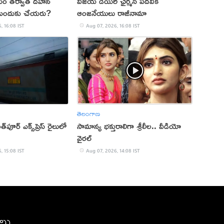
మయం తర్వాత దహన
విజయ డెయిరీ ఛైర్మన్ పదవికి
 ఎందుకు చేయరు?
ఆంజనేయులు రాజీనామా
, 16:08 IST
Aug 07, 2026, 16:08 IST
తెలంగాణ
‌పూర్ ఎక్స్‌ప్రెస్ రైలులో
సామాన్య భక్తురాలిగా శ్రీలీల.. వీడియో
వైరల్
, 15:08 IST
Aug 07, 2026, 14:08 IST
ీలు