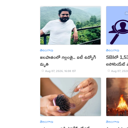
తెలంగాణ
తెలంగాణ
జలపాతంలో గల్లంతై.. ఐటీ ఉద్యోగి
SBIలో 1,5
మృతి
అసోసియేట్ ప
Aug 07, 2026, 16:08 IST
Aug 07, 2026
తెలంగాణ
తెలంగాణ