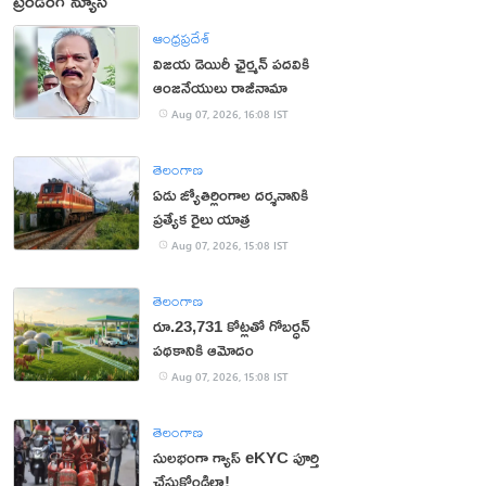
ట్రెండింగ్ న్యూస్
ఆంధ్రప్రదేశ్
విజయ డెయిరీ ఛైర్మన్ పదవికి
ఆంజనేయులు రాజీనామా
Aug 07, 2026, 16:08 IST
తెలంగాణ
ఏడు జ్యోతిర్లింగాల దర్శనానికి
ప్రత్యేక రైలు యాత్ర
Aug 07, 2026, 15:08 IST
తెలంగాణ
రూ.23,731 కోట్లతో గోబర్ధన్
పథకానికి ఆమోదం
Aug 07, 2026, 15:08 IST
తెలంగాణ
సులభంగా గ్యాస్ eKYC పూర్తి
చేసుకోండిలా!