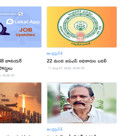
ఆంధ్రప్రదేశ్
38 జూనియర్
22 మంది ఐఏఎస్‌ అధికారుల బదిలీ
ోస్టులు
Aug 07, 2026, 16:08 IST
, 16:08 IST
ఆంధ్రప్రదేశ్