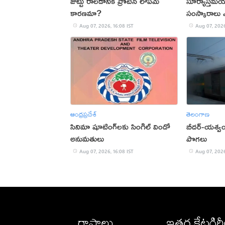
జుట్టు రాలడానికి ప్రోటీన్ లోపమే
సూర్యాస్త
కారణమా?
సంస్కారాలు
Aug 07, 2026, 16:08 IST
Aug 07, 2026
ఆంధ్రప్రదేశ్
తెలంగాణ
సినిమా షూటింగ్‌లకు సింగిల్ విండో
బీదర్-యశ్వంత్
అనుమతులు
పొగలు
Aug 07, 2026, 16:08 IST
Aug 07, 2026
రాష్ట్రాలు
ఇతర కేటగిర