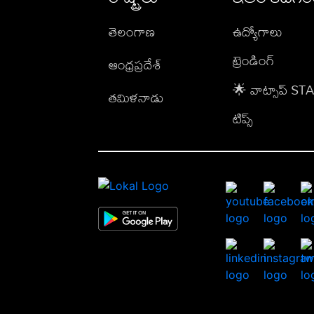
తెలంగాణ
ఉద్యోగాలు
ట్రెండింగ్
ఆంధ్రప్రదేశ్
🌟 వాట్సాప్ S
తమిళనాడు
టిప్స్