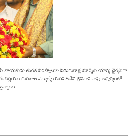
 నాయకుడు తురక వీరస్వామిని పిడుగురాళ్ల మార్కెట్‌ యార్డు ఛైర్మన్‌గా
ణయం గురజాల ఎమ్మెల్యే యరపతినేని శ్రీనివాసరావు ఆధ్వర్యంలో
్తున్నాయి.