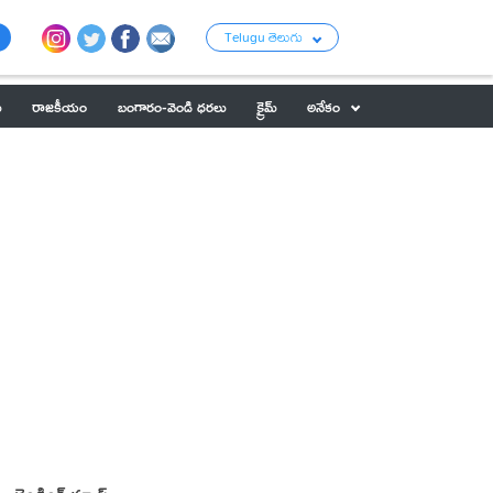
Telugu తెలుగు
ు
రాజకీయం
బంగారం-వెండి ధరలు
క్రైమ్
అనేకం