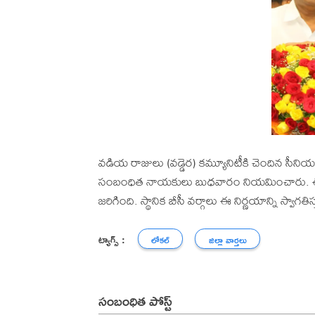
వడియ రాజులు (వడ్డెర) కమ్యూనిటీకి చెందిన సీనియర్
సంబంధిత నాయకులు బుధవారం నియమించారు. ఈ నిర్
జరిగింది. స్థానిక బీసీ వర్గాలు ఈ నిర్ణయాన్ని స్వాగతిస
ట్యాగ్స్ :
లోకల్
జిల్లా వార్తలు
సంబంధిత పోస్ట్