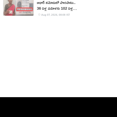
ఆధార్‌ నమోదులో పొరపాటు..
36 ఏళ్ల మహిళకు 102 ఏళ్ల
వయసు!
Aug 07, 2026, 08:08 IST