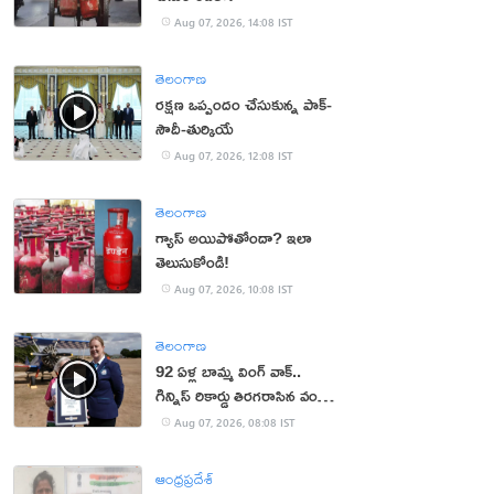
Aug 07, 2026, 14:08 IST
తెలంగాణ
రక్షణ ఒప్పందం చేసుకున్న పాక్‌-
సౌదీ-తుర్కియే
Aug 07, 2026, 12:08 IST
తెలంగాణ
గ్యాస్ అయిపోతోందా? ఇలా
తెలుసుకోండి!
Aug 07, 2026, 10:08 IST
తెలంగాణ
92 ఏళ్ల బామ్మ వింగ్ వాక్..
గిన్నిస్ రికార్డు తిరగరాసిన వండర్
ఉమెన్
Aug 07, 2026, 08:08 IST
ఆంధ్రప్రదేశ్