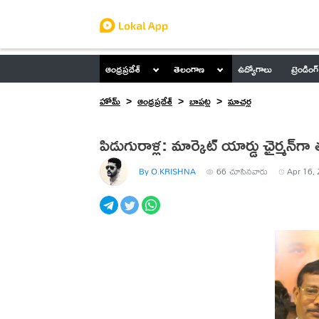
ఆంధ్రప్రదేశ్
తెలంగాణ
ఉద్యోగాలు
ట్రెండింగ్
హోమ్
ఆంధ్రప్రదేశ్
బాపట్ల
మాచ‌ర్ల‌
పిడుగురాళ్ల: మార్కెట్‌ యార్డు ఛైర్మన్‌గ
By O.KRISHNA
66
చూసినవారు
Apr 16, 