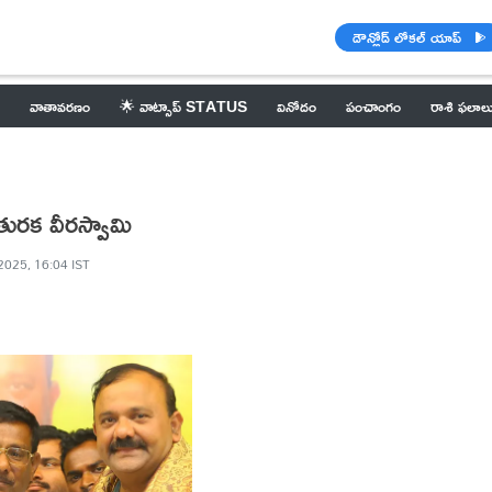
డౌన్లోడ్ లోకల్ యాప్
వాతావరణం
🌟 వాట్సాప్ STATUS
వినోదం
పంచాంగం
రాశి ఫలాల
ా తురక వీరస్వామి
2025, 16:04 IST