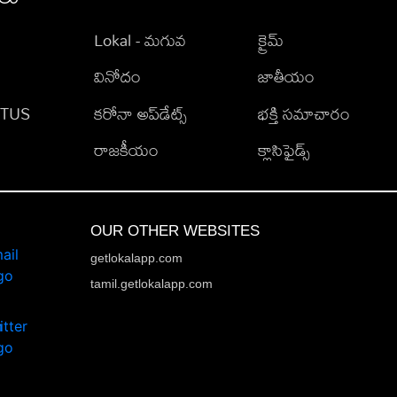
Lokal - మగువ
క్రైమ్
వినోదం
జాతీయం
TATUS
కరోనా అప్‌డేట్స్
భక్తి సమాచారం
రాజకీయం
క్లాసిఫైడ్స్
OUR OTHER WEBSITES
getlokalapp.com
tamil.getlokalapp.com