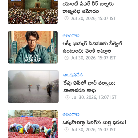
యాంటీ పేపర్ లీక్ బిల్లుకు
రాజ్యసభ ఆమోదం
Jul 30, 2026, 15:07 IST
తెలంగాణ
లక్కీ భాస్కర్ సినిమాకు సీక్వెల్
ఉంటుంది: వెంకీ అట్లూరి
Jul 30, 2026, 15:07 IST
ఆంధ్రప్రదేశ్
రేపు ఏపీలో భారీ వర్షాలు:
వాతావరణ శాఖ
Jul 30, 2026, 15:07 IST
తెలంగాణ
ఒక్కసారిగ్గా పెరిగిన మిర్చి ధరలు!
Jul 30, 2026, 15:07 IST