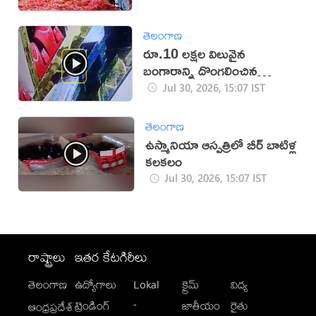
తెలంగాణ
రూ.10 లక్షల విలువైన
బంగారాన్ని దొంగలించిన
‘ఎలుక’ (వీడియో)
Jul 30, 2026, 15:07 IST
తెలంగాణ
ఉస్మానియా ఆస్పత్రిలో బీర్ బాటిళ్ల
కలకలం
Jul 30, 2026, 15:07 IST
రాష్ట్రాలు
ఇతర కేటగిరీలు
తెలంగాణ
ఉద్యోగాలు
Lokal
క్రైమ్
విద్య
-
ట్రెండింగ్
జాతీయం
రైతు
ఆంధ్రప్రదేశ్