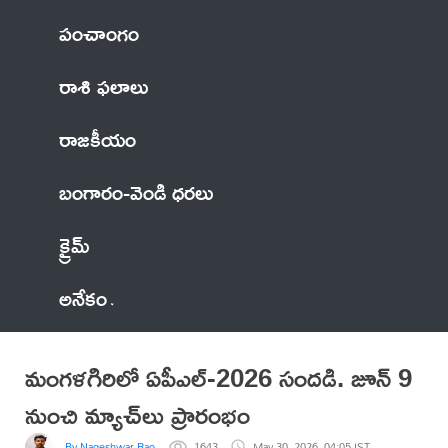
పంచాంగం
రాశి ఫలాలు
రాజకీయం
బంగారం-వెండి ధరలు
క్రైమ్
అనేకం
మంగళగిరిలో ఏపీఎల్-2026 సందడి. జూన్ 9
నుంచి మ్యాచ్‌లు ప్రారంభం
By Nageshwar Rao
1643
May 30, 2026, 04:05 IST