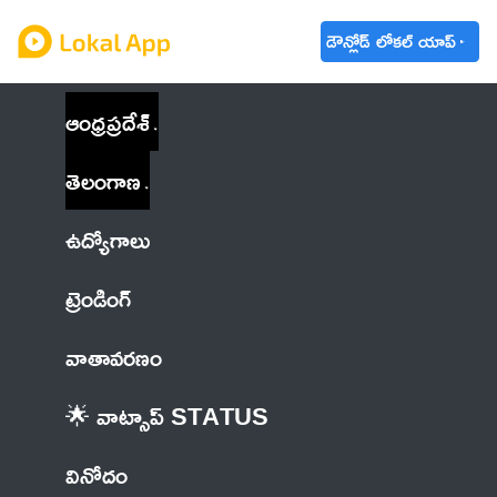
డౌన్లోడ్ లోకల్ యాప్
ఆంధ్రప్రదేశ్
తెలంగాణ
ఉద్యోగాలు
ట్రెండింగ్
వాతావరణం
🌟 వాట్సాప్ STATUS
వినోదం