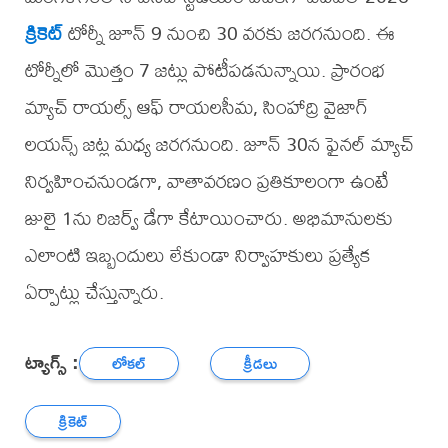
క్రికెట్
టోర్నీ జూన్ 9 నుంచి 30 వరకు జరగనుంది. ఈ
టోర్నీలో మొత్తం 7 జట్లు పోటీపడనున్నాయి. ప్రారంభ
మ్యాచ్ రాయల్స్ ఆఫ్ రాయలసీమ, సింహాద్రి వైజాగ్
లయన్స్ జట్ల మధ్య జరగనుంది. జూన్ 30న ఫైనల్ మ్యాచ్
నిర్వహించనుండగా, వాతావరణం ప్రతికూలంగా ఉంటే
జులై 1ను రిజర్వ్ డేగా కేటాయించారు. అభిమానులకు
ఎలాంటి ఇబ్బందులు లేకుండా నిర్వాహకులు ప్రత్యేక
ఏర్పాట్లు చేస్తున్నారు.
ట్యాగ్స్ :
లోకల్
క్రీడలు
క్రికెట్