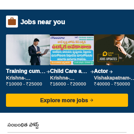
Jobs near you
Training cum
Child Care and
Actor
Placement
Patient care
Krishna-
Krishna-
Vishakapatnam-
vijayawada
vijayawada
new
₹10000 - ₹25000
₹16000 - ₹20000
₹40000 - ₹50000
Explore more jobs
సంబంధిత పోస్ట్