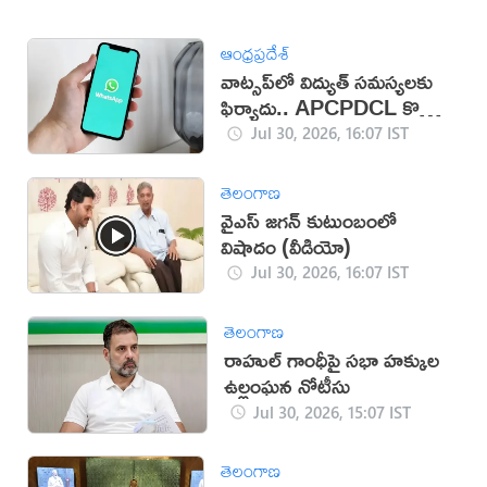
ఆంధ్రప్రదేశ్
వాట్సప్‌లో విద్యుత్ సమస్యలకు
ఫిర్యాదు.. APCPDCL కొత్త
సేవలు
Jul 30, 2026, 16:07 IST
తెలంగాణ
వైఎస్ జగన్ కుటుంబంలో
విషాదం (వీడియో)
Jul 30, 2026, 16:07 IST
తెలంగాణ
రాహుల్ గాంధీపై సభా హక్కుల
ఉల్లంఘన నోటీసు
Jul 30, 2026, 15:07 IST
తెలంగాణ