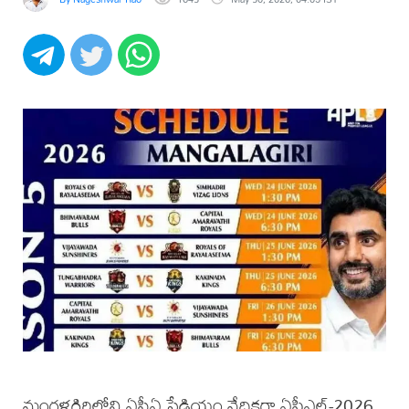
మంగళగిరిలోని ఏసీఏ స్టేడియం వేదికగా ఏపీఎల్-2026