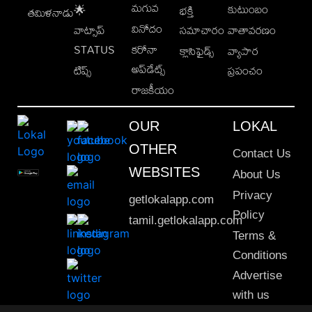
మగువ
కుటుంబం
🌟
భక్తి
తమిళనాడు
వినోదం
వాట్సాప్
సమాచారం
వాతావరణం
STATUS
కరోనా
క్లాసిఫైడ్స్
వ్యాపార
అప్‌డేట్స్
టిప్స్
ప్రపంచం
రాజకీయం
OUR
LOKAL
OTHER
Contact Us
WEBSITES
About Us
Privacy
getlokalapp.com
Policy
tamil.getlokalapp.com
Terms &
Conditions
Advertise
with us