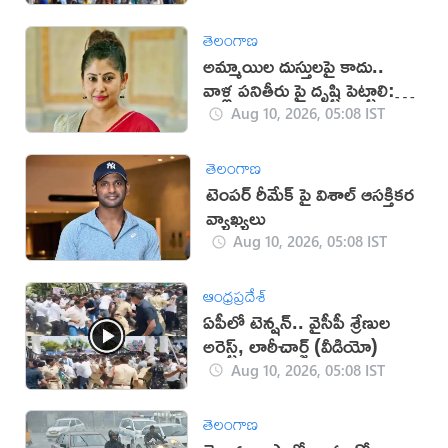
తెలంగాణ
అమ్మాయిల దుస్తులపై కాదు..
వాళ్ల పనితీరు పై దృష్టి పెట్టాలి:
స్మీతా సబర్వాల్
Aug 10, 2026, 05:08 IST
తెలంగాణ
టెంపర్ రీమేక్ పై విశాల్ ఆసక్తికర
వ్యాఖ్యలు
Aug 10, 2026, 05:08 IST
ఆంధ్రప్రదేశ్
ఏపీలో టెన్షన్.. వైసీపీ శ్రేణుల
అరెస్ట్, లాఠీచార్జ్‌ (వీడియో)
Aug 10, 2026, 05:08 IST
తెలంగాణ