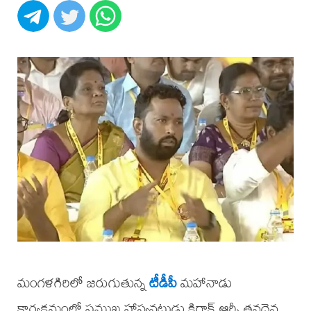
మంగళగిరిలో జరుగుతున్న
టీడీపీ
మహానాడు
కార్యక్రమంలో ప్రముఖ హాస్యనటుడు కిరాక్ ఆర్పీ తనదైన