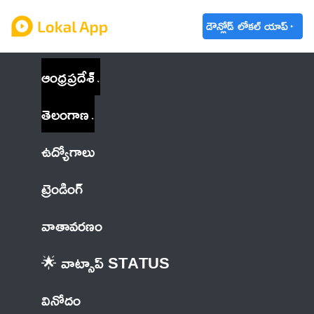
డౌన్లోడ్ లోకల్ యాప్
ఆంధ్రప్రదేశ్
తెలంగాణ
ఉద్యోగాలు
ట్రెండింగ్
వాతావరణం
🌟 వాట్సాప్ STATUS
వినోదం