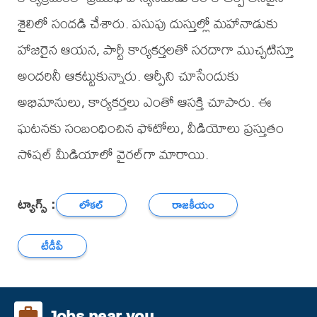
శైలిలో సందడి చేశారు. పసుపు దుస్తుల్లో మహానాడుకు
హాజరైన ఆయన, పార్టీ కార్యకర్తలతో సరదాగా ముచ్చటిస్తూ
అందరినీ ఆకట్టుకున్నారు. ఆర్పీని చూసేందుకు
అభిమానులు, కార్యకర్తలు ఎంతో ఆసక్తి చూపారు. ఈ
ఘటనకు సంబంధించిన ఫోటోలు, వీడియోలు ప్రస్తుతం
సోషల్ మీడియాలో వైరల్‌గా మారాయి.
ట్యాగ్స్ :
లోకల్
రాజకీయం
టీడీపీ
Jobs near you