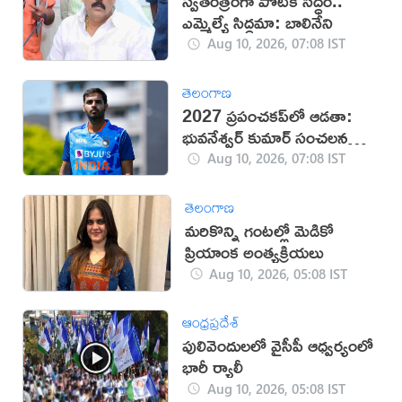
స్వతంత్రంగా పోటీకి సిద్ధం..
ఎమ్మెల్యే సిద్ధమా: బాలినేని
Aug 10, 2026, 07:08 IST
తెలంగాణ
2027 ప్రపంచకప్‌లో ఆడతా:
భువనేశ్వర్ కుమార్ సంచలన
ప్రకటన
Aug 10, 2026, 07:08 IST
తెలంగాణ
మరికొన్ని గంటల్లో మెడికో
ప్రియాంక అంత్యక్రియలు
Aug 10, 2026, 05:08 IST
ఆంధ్రప్రదేశ్
పులివెందులలో వైసీపీ ఆధ్వర్యంలో
భారీ ర్యాలీ
Aug 10, 2026, 05:08 IST