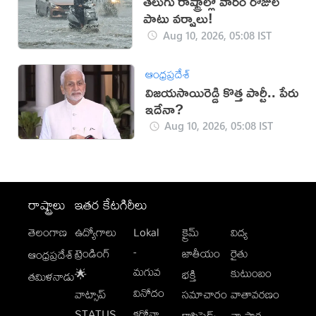
తెలుగు రాష్ట్రాల్లో వారం రోజుల
పాటు వర్షాలు!
Aug 10, 2026, 05:08 IST
ఆంధ్రప్రదేశ్
విజయసాయిరెడ్డి కొత్త పార్టీ.. పేరు
ఇదేనా?
Aug 10, 2026, 05:08 IST
రాష్ట్రాలు
ఇతర కేటగిరీలు
తెలంగాణ
ఉద్యోగాలు
Lokal
క్రైమ్
విద్య
-
ట్రెండింగ్
జాతీయం
రైతు
ఆంధ్రప్రదేశ్
మగువ
కుటుంబం
🌟
భక్తి
తమిళనాడు
వినోదం
వాట్సాప్
సమాచారం
వాతావరణం
STATUS
కరోనా
క్లాసిఫైడ్స్
వ్యాపార