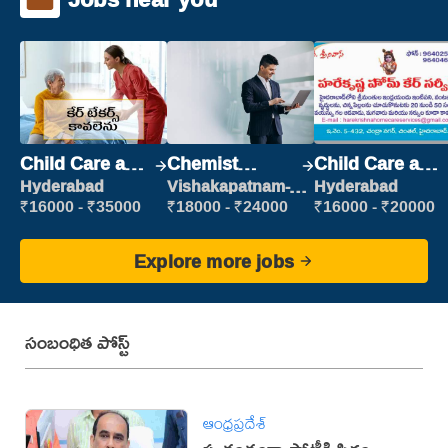
Child Care and
Chemist
Child Care and
Patient care
Production
Patient care
Hyderabad
Vishakapatnam-
Hyderabad
new
Executive
₹16000 - ₹35000
₹18000 - ₹24000
₹16000 - ₹20000
Explore more jobs
సంబంధిత పోస్ట్
ఆంధ్రప్రదేశ్