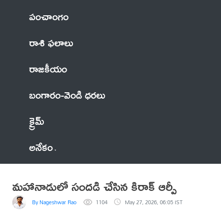
పంచాంగం
రాశి ఫలాలు
రాజకీయం
బంగారం-వెండి ధరలు
క్రైమ్
అనేకం
మహానాడులో సందడి చేసిన కిరాక్ ఆర్పీ
By Nageshwar Rao
1104
May 27, 2026, 06:05 IST