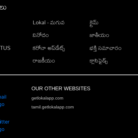
ీలు
Lokal - మగువ
క్రైమ్
వినోదం
జాతీయం
TATUS
కరోనా అప్‌డేట్స్
భక్తి సమాచారం
రాజకీయం
క్లాసిఫైడ్స్
OUR OTHER WEBSITES
getlokalapp.com
tamil.getlokalapp.com