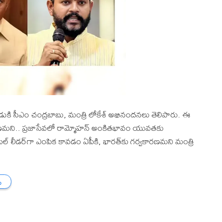
ుడుకి సీఎం చంద్రబాబు, మంత్రి లోకేశ్ అభినందనలు తెలిపారు. ఈ
్వకారణమని.. ప్రజాసేవలో రామ్మోహన్ అంకితభావం యువతకు
గ్లోబల్‌ లీడర్‌గా ఎంపిక కావడం ఏపీకి, భారత్‌కు గర్వకారణమని మంత్రి
ు