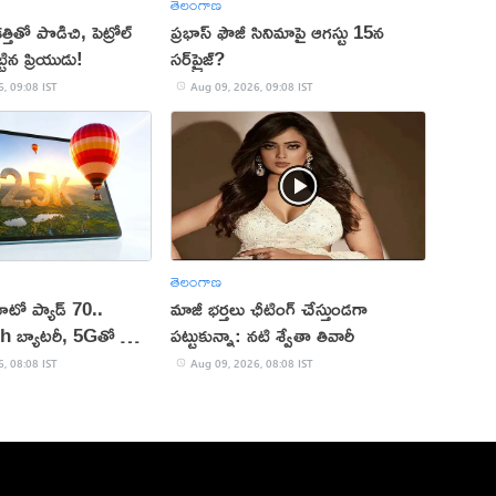
తెలంగాణ
త్తితో పొడిచి, పెట్రోల్
ప్రభాస్ ఫౌజీ సినిమాపై ఆగస్టు 15న
టిన ప్రియుడు!
సర్‌ప్రైజ్?
, 09:08 IST
Aug 09, 2026, 09:08 IST
తెలంగాణ
టో ప్యాడ్ 70..
మాజీ భర్తలు ఛీటింగ్ చేస్తుండగా
బ్యాటరీ, 5Gతో కొత్త
పట్టుకున్నా: నటి శ్వేతా తివారీ
దల
, 08:08 IST
Aug 09, 2026, 08:08 IST