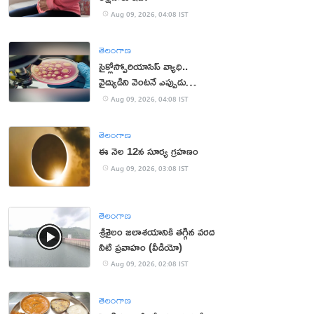
Aug 09, 2026, 04:08 IST
తెలంగాణ
సైక్లోస్పోరియాసిస్ వ్యాధి..
వైద్యుడిని వెంటనే ఎప్పుడు
సంప్రదించాలంటే?
Aug 09, 2026, 04:08 IST
తెలంగాణ
ఈ నెల 12న సూర్య గ్రహణం
Aug 09, 2026, 03:08 IST
తెలంగాణ
శ్రీశైలం జలాశయానికి తగ్గిన వరద
నీటి ప్రవాహం (వీడియో)
Aug 09, 2026, 02:08 IST
తెలంగాణ