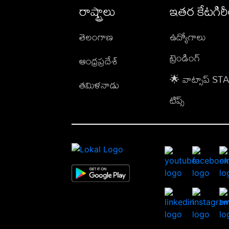
రాష్ట్రాలు
ఇతర కేటగిర
తెలంగాణ
ఉద్యోగాలు
ట్రెండింగ్
ఆంధ్రప్రదేశ్
🌟 వాట్సాప్ S
తమిళనాడు
టిప్స్