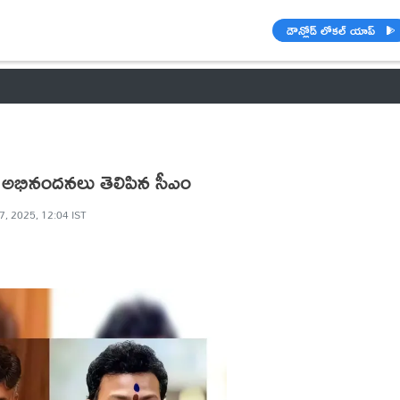
డౌన్లోడ్ లోకల్ యాప్
వాతావరణం
🌟 వాట్సాప్ STATUS
వినోదం
పంచాంగం
రాశి ఫలాల
కు అభినందనలు తెలిపిన సీఎం
7, 2025, 12:04 IST