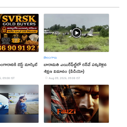
తెలంగాణ
గారానికి బెస్ట్ మార్కెట్
బారామతి ఎయిర్‌ఫీల్డ్‌లో రన్‌వే పక్కకెళ్లిన
శిక్షణ విమానం (వీడియో)
, 09:08 IST
Aug 09, 2026, 09:08 IST