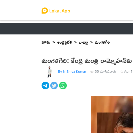
ఆంధ్రప్రదేశ్
తెలంగాణ
ఉద్యోగాలు
ట్రెండింగ్
హోమ్
ఆంధ్రప్రదేశ్
బాపట్ల
మంగళగిరి
మంగళగిరి: కేంద్ర మంత్రి రామ్మోహన్‌
By N Shiva Kumar
55
చూసినవారు
Apr 1