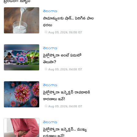
ట్రెండింగ్ న్యూస్
తెలంగాణ
సామాన్యులకు షాక్.. పెరిగిన పాల
ధరలు
Aug 09, 2026, 06:08 IST
తెలంగాణ
సైక్లోస్పోరా అంటే ఏమిటో
తెలుసా?
Aug 09, 2026, 04:08 IST
తెలంగాణ
సైక్లోస్పోరా ఇన్ఫెక్షన్ రావడానికి
కారణాలు ఇవే!
Aug 09, 2026, 04:08 IST
తెలంగాణ
సైక్లోస్పోరా ఇన్ఫెక్షన్.. ముఖ్య
లక్షణాలు ఇవే!