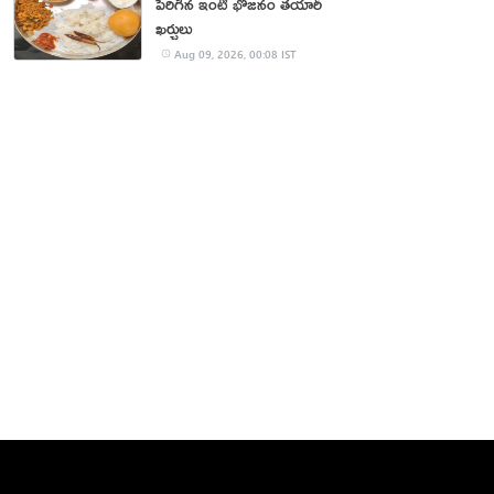
పెరిగిన ఇంటి భోజనం తయారీ
ఖర్చులు
Aug 09, 2026, 00:08 IST