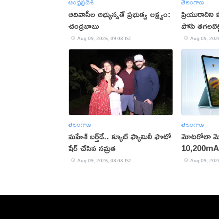
ఆంధ్రప్రదేశ్
తెలంగాణ
ఆదివాసీల అభ్యున్నతే ప్రభుత్వ లక్ష్యం:
ప్రియురాలిని క
చంద్రబాబు
పోసి తగలబెట్
Aug 09, 2026, 09:08 IST
Aug 09, 2026
తెలంగాణ
తెలంగాణ
మహేశ్‌ బర్త్‌డే.. క్యూట్‌ ఫ్యామిలీ ఫొటో
మోటరోలా మో
షేర్ చేసిన నమ్రత
10,200mAh 
టాబ్లెట్ విడు
Aug 09, 2026, 08:08 IST
Aug 09, 2026