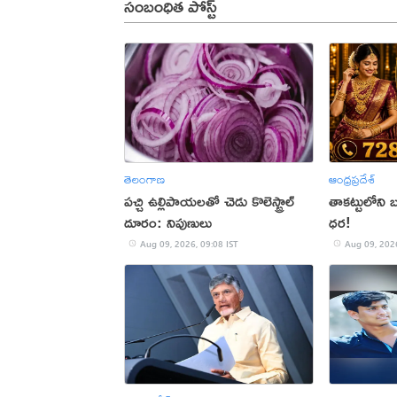
సంబంధిత పోస్ట్
తెలంగాణ
ఆంధ్రప్రదేశ్
పచ్చి ఉల్లిపాయలతో చెడు కొలెస్ట్రాల్
తాకట్టులోని బం
దూరం: నిపుణులు
ధర!
Aug 09, 2026, 09:08 IST
Aug 09, 2026