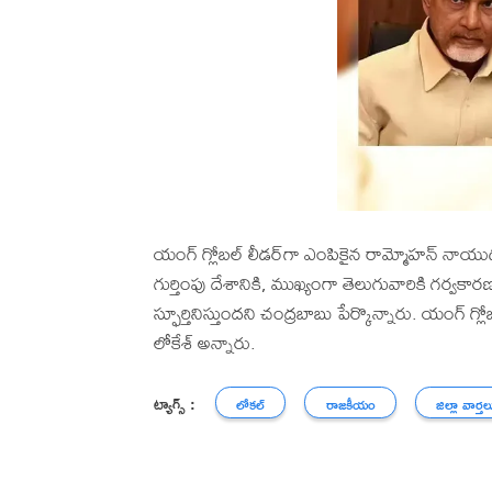
యంగ్‌ గ్లోబల్‌ లీడర్‌గా ఎంపికైన రామ్మోహన్ నాయ
గుర్తింపు దేశానికి, ముఖ్యంగా తెలుగువారికి గర
స్ఫూర్తినిస్తుందని చంద్రబాబు పేర్కొన్నారు. యంగ్‌ 
లోకేశ్ అన్నారు.
ట్యాగ్స్ :
లోకల్
రాజకీయం
జిల్లా వార్తల