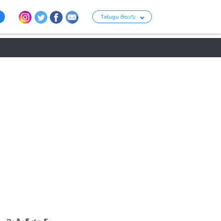
Telugu తెలుగు
ు
రాజకీయం
బంగారం-వెండి ధరలు
క్రైమ్
వ్యాపార ప్రపంచం
టాలీవుడ్ న్య