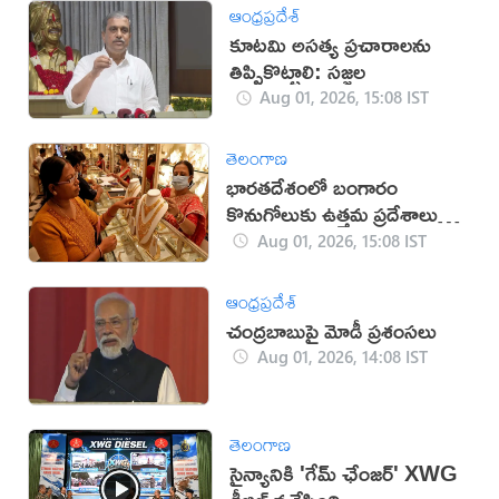
ఆంధ్రప్రదేశ్
కూటమి అసత్య ప్రచారాలను
తిప్పికొట్టాలి: సజ్జల
Aug 01, 2026, 15:08 IST
తెలంగాణ
భారతదేశంలో బంగారం
కొనుగోలుకు ఉత్తమ ప్రదేశాలు
ఇవే!
Aug 01, 2026, 15:08 IST
ఆంధ్రప్రదేశ్
చంద్రబాబుపై మోడీ ప్రశంసలు
Aug 01, 2026, 14:08 IST
తెలంగాణ
సైన్యానికి 'గేమ్ ఛేంజర్' XWG