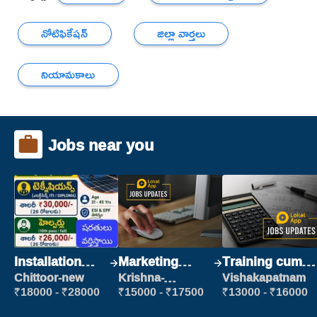
నోటిఫికేషన్
జిల్లా వార్తలు
నియామకాలు
Jobs near you
Installation
Marketing
Training cum
Engineer/
Executive
Placement
Chittoor-new
Krishna-
Vishakapatnam
vijayawada
Helper
₹18000 - ₹28000
₹15000 - ₹17500
₹13000 - ₹16000