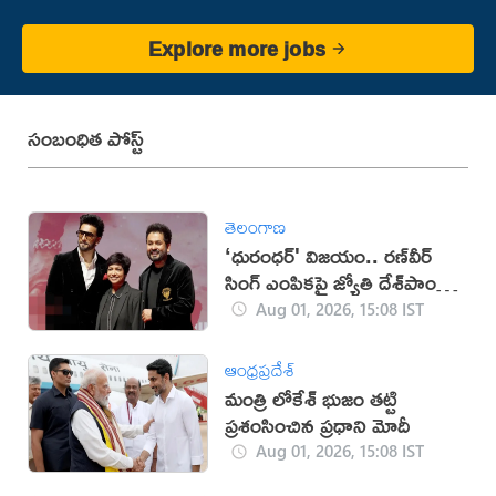
Explore more jobs
సంబంధిత పోస్ట్
తెలంగాణ
‘ధురంధర్' విజయం.. రణ్‌వీర్
సింగ్ ఎంపికపై జ్యోతి దేశ్‌పాండే
కీలక విషయాలు వెల్లడి
Aug 01, 2026, 15:08 IST
ఆంధ్రప్రదేశ్
మంత్రి లోకేశ్ భుజం తట్టి
ప్రశంసించిన ప్రధాని మోదీ
Aug 01, 2026, 15:08 IST