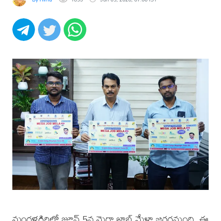
మంగళగిరిలో జూన్ 5న మెగా జాబ్ మేళా జరగనుంది. ఈ