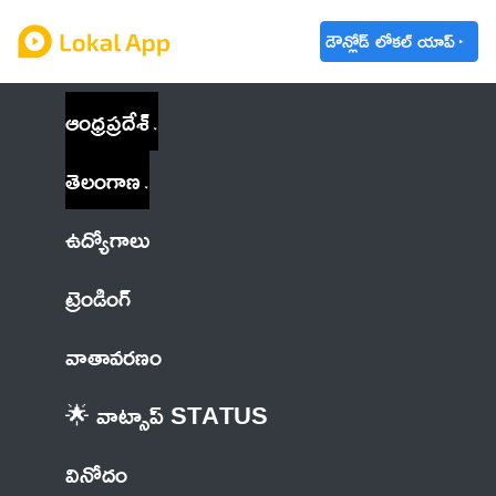
డౌన్లోడ్ లోకల్ యాప్
ఆంధ్రప్రదేశ్
తెలంగాణ
ఉద్యోగాలు
ట్రెండింగ్
వాతావరణం
🌟 వాట్సాప్ STATUS
వినోదం