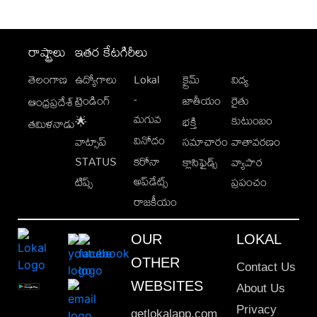
రాష్ట్రాలు
ఇతర కేటగిరీలు
తెలంగాణ
ఉద్యోగాలు
Lokal
క్రైమ్
విద్య
-
ట్రెండింగ్
జాతీయం
రైతు
ఆంధ్రప్రదేశ్
మగువ
కుటుంబం
🌟
భక్తి
తమిళనాడు
వినోదం
వాట్సాప్
సమాచారం
వాతావరణం
STATUS
కరోనా
క్లాసిఫైడ్స్
వ్యాపార
అప్‌డేట్స్
టిప్స్
ప్రపంచం
రాజకీయం
OUR
LOKAL
OTHER
Contact Us
WEBSITES
About Us
Privacy
getlokalapp.com