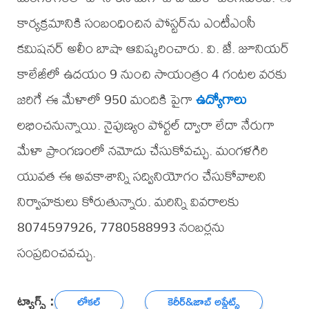
కార్యక్రమానికి సంబంధించిన పోస్టర్‌ను ఎంటీఎంసీ
కమిషనర్ అలీం బాషా ఆవిష్కరించారు. వి. జే. జూనియర్
కాలేజీలో ఉదయం 9 నుంచి సాయంత్రం 4 గంటల వరకు
జరిగే ఈ మేళాలో 950 మందికి పైగా
ఉద్యోగాలు
లభించనున్నాయి. నైపుణ్యం పోర్టల్ ద్వారా లేదా నేరుగా
మేళా ప్రాంగణంలో నమోదు చేసుకోవచ్చు. మంగళగిరి
యువత ఈ అవకాశాన్ని సద్వినియోగం చేసుకోవాలని
నిర్వాహకులు కోరుతున్నారు. మరిన్ని వివరాలకు
8074597926, 7780588993 నంబర్లను
సంప్రదించవచ్చు.
ట్యాగ్స్ :
లోకల్
కెరీర్‌&జాబ్ అప్డేట్స్