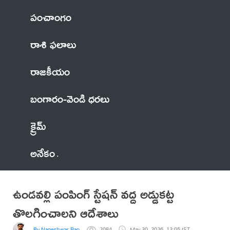
పంచాంగం
రాశి ఫలాలు
రాజకీయం
బంగారం-వెండి ధరలు
క్రైమ్
అనేకం
ఉండవల్లి పంపింగ్ స్టేషన్ వద్ద అడ్డుకట్ట
తొలగించాలని ఆదేశాలు
By Nageshwar Rao
2084
May 30, 2026, 13:05 IST