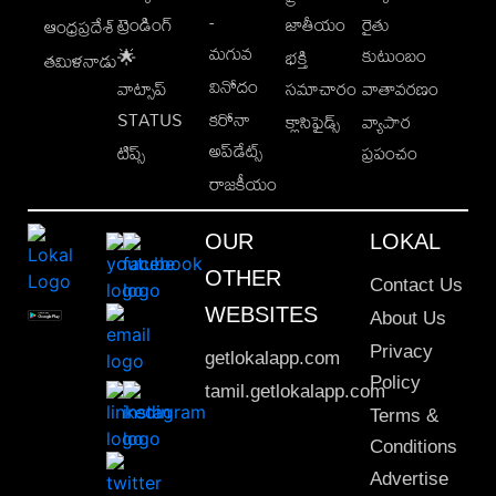
-
ట్రెండింగ్
జాతీయం
రైతు
ఆంధ్రప్రదేశ్
మగువ
కుటుంబం
🌟
భక్తి
తమిళనాడు
వినోదం
వాట్సాప్
సమాచారం
వాతావరణం
STATUS
కరోనా
క్లాసిఫైడ్స్
వ్యాపార
అప్‌డేట్స్
టిప్స్
ప్రపంచం
రాజకీయం
OUR
LOKAL
OTHER
Contact Us
WEBSITES
About Us
Privacy
getlokalapp.com
Policy
tamil.getlokalapp.com
Terms &
Conditions
Advertise