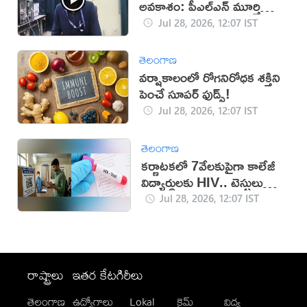
అవకాశం: పీఎల్‌ఎన్ మూర్తి
(వీడియో)
Jul 28, 2026, 12:07 IST
తెలంగాణ
వర్షాకాలంలో రోగనిరోధక శక్తిని
పెంచే సూపర్ ఫుడ్స్!
Jul 28, 2026, 12:07 IST
తెలంగాణ
కర్ణాటకలో 7వేలకుపైగా కాలేజీ
విద్యార్థులకు HIV.. టెస్టులు
తప్పనిసరి
Jul 28, 2026, 12:07 IST
రాష్ట్రాలు
ఇతర కేటగిరీలు
తెలంగాణ
ఉద్యోగాలు
Lokal
క్రైమ్
విద్య