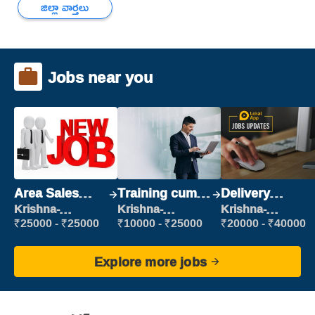
జిల్లా వార్తలు
Jobs near you
Area Sales
Training cum
Delivery
Manager (Field
Placement
Executive
Krishna-
Krishna-
Krishna-
vijayawada
vijayawada
vijayawada
Sales)
₹25000 - ₹25000
₹10000 - ₹25000
₹20000 - ₹40000
Explore more jobs