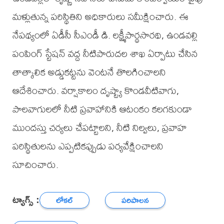
మళ్లుతున్న పరిస్థితిని అధికారులు సమీక్షించారు. ఈ
నేపథ్యంలో ఏడీసీ సీఎండీ డి. లక్ష్మీపార్థసారథి, ఉండవల్లి
పంపింగ్ స్టేషన్ వద్ద నీటిపారుదల శాఖ ఏర్పాటు చేసిన
తాత్కాలిక అడ్డుకట్టను వెంటనే తొలగించాలని
ఆదేశించారు. వర్షాకాలం దృష్ట్యా కొండవీటివాగు,
పాలవాగులలో నీటి ప్రవాహానికి ఆటంకం కలగకుండా
ముందస్తు చర్యలు చేపట్టాలని, నీటి నిల్వలు, ప్రవాహ
పరిస్థితులను ఎప్పటికప్పుడు పర్యవేక్షించాలని
సూచించారు.
ట్యాగ్స్ :
లోకల్
పరిపాలన