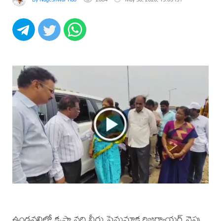
ఉండవల్లిలో కృష్ణా నది నీరు పెనుమాక రిజర్వాయర్ వైపు