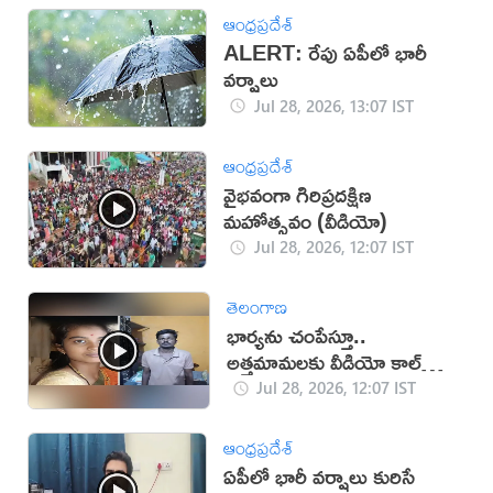
ఆంధ్రప్రదేశ్
ALERT: రేపు ఏపీలో భారీ
వర్షాలు
Jul 28, 2026, 13:07 IST
ఆంధ్రప్రదేశ్
వైభవంగా గిరిప్రదక్షిణ
మహోత్సవం (వీడియో)
Jul 28, 2026, 12:07 IST
తెలంగాణ
భార్యను చంపేస్తూ..
అత్తమామలకు వీడియో కాల్
చేసిన భర్త
Jul 28, 2026, 12:07 IST
ఆంధ్రప్రదేశ్
ఏపీలో భారీ వర్షాలు కురిసే