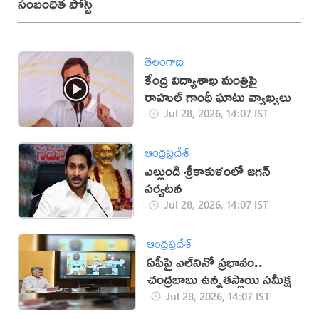
సంబంధిత పోస్ట్
తెలంగాణ
కేంద్ర విద్యాశాఖ మంత్రిపై
రాహుల్ గాంధీ ఘాటు వ్యాఖ్యలు
Jul 28, 2026, 14:07 IST
ఆంధ్రప్రదేశ్
ఎల్లుండి శ్రీకాకుళంలో జగన్
పర్యటన
Jul 28, 2026, 14:07 IST
ఆంధ్రప్రదేశ్
ఏపీపై ఎల్‌నినో ప్రభావం..
చంద్రబాబు ఉన్నతస్థాయి సమీక్ష
Jul 28, 2026, 14:07 IST