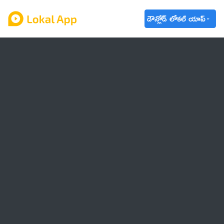
డౌన్లోడ్ లోకల్ యాప్
ఆంధ్రప్రదేశ్
తెలంగాణ
ఉద్యోగాలు
ట్రెండింగ్
వాతావరణం
🌟 వాట్సాప్ STATUS
వినోదం