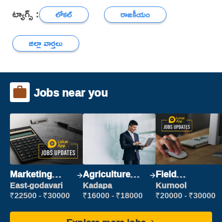
ట్యాగ్స్ :
లోకల్
రాజకీయం
జిల్లా వార్తలు
Jobs near you
Marketing
Agriculture
Field
Executive
Labour
Marketing
East-godavari
Kadapa
Kurnool
Executive
₹22500 - ₹30000
₹16000 - ₹18000
₹20000 - ₹30000