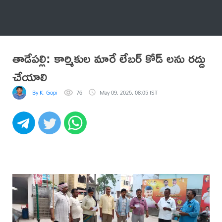
అనేకం
తాడేపల్లి: కార్మికుల మారే లేబర్ కోడ్ లను రద్దు
చేయాలి
By K. Gopi
76
May 09, 2025, 08:05 IST