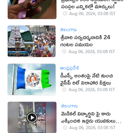
సంస్థల ఎన్నికల్లో మార్పులు!
Aug 06, 2026, 03:08 IST
తెలంగాణ
శ్రీవారి సర్వదర్శనానికి 24
గంటల సమయం
Aug 06, 2026, 03:08 IST
ఆంధ్రప్రదేశ్
డీఎస్సీ అంశంపై నేటి నుంచి
వైసీపీ రిలే నిరాహార దీక్షలు
Aug 06, 2026, 03:08 IST
తెలంగాణ
మెడికల్ విద్యార్థిని పై కారు
ఎక్కించిన ఇద్దరు యువకులు
(వీడియో)
Aug 06, 2026, 03:08 IST