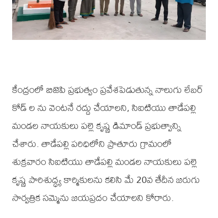
కేంద్రంలో బిజెపి ప్రభుత్వం ప్రవేశపెడుతున్న నాలుగు లేబర్
కోడ్ ల ను వెంటనే రద్దు చేయాలని, సిఐటియు తాడేపల్లి
మండల నాయకులు పల్లె కృష్ణ డిమాండ్ ప్రభుత్వాన్ని
చేశారు. తాడేపల్లి పరిధిలోని ప్రాతూరు గ్రామంలో
శుక్రవారం సిఐటియు తాడేపల్లి మండల నాయకులు పల్లె
కృష్ణ పారిశుద్ధ్య కార్మికులను కలిసి మే 20వ తేదీన జరుగు
సార్వత్రిక సమ్మెను జయప్రదం చేయాలని కోరారు.