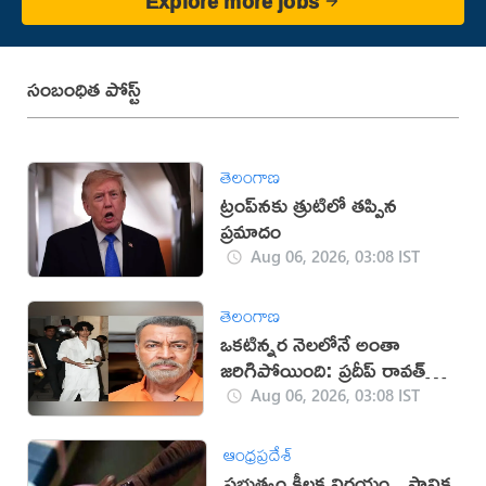
Explore more jobs
సంబంధిత పోస్ట్
తెలంగాణ
ట్రంప్‌నకు త్రుటిలో తప్పిన
ప్రమాదం
Aug 06, 2026, 03:08 IST
తెలంగాణ
ఒకటిన్నర నెలలోనే అంతా
జరిగిపోయింది: ప్రదీప్ రావత్
కుమారుడు
Aug 06, 2026, 03:08 IST
ఆంధ్రప్రదేశ్
ప్రభుత్వం కీలక నిర్ణయం.. స్థానిక