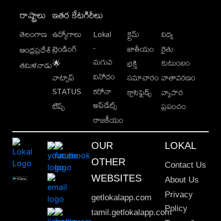
రాష్ట్రాలు
ఇతర కేటగిరీలు
తెలంగాణ
ఉద్యోగాలు
Lokal
క్రైమ్
విద్య
-
ట్రెండింగ్
జాతీయం
రైతు
ఆంధ్రప్రదేశ్
మగువ
కుటుంబం
🌟
భక్తి
తమిళనాడు
వినోదం
వాట్సాప్
సమాచారం
వాతావరణం
STATUS
కరోనా
క్లాసిఫైడ్స్
వ్యాపార
అప్‌డేట్స్
టిప్స్
ప్రపంచం
రాజకీయం
OUR
LOKAL
OTHER
Contact Us
WEBSITES
About Us
Privacy
getlokalapp.com
Policy
tamil.getlokalapp.com