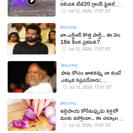
నిలిచిన టీజీ20 గ్రాండ్ ఫైనల్
(వీడియో)
Jul 12, 2026, 17:07 IST
తెలంగాణ
జూ.ఎన్టీఆర్ కొత్త పార్టీ.. ఈ నెల
18న కీలక ప్రకటన?
Jul 12, 2026, 17:07 IST
తెలంగాణ
పాట కోసం జానకమ్మ నా కంటే
ఎక్కువ కష్టపడేవారు:
ఇళయరాజా
Jul 12, 2026, 17:07 IST
తెలంగాణ
ఉల్లిపాయ కోసేటప్పుడు కళ్లలో
మంట వస్తోందా.. ఈ చిట్కాలతో
చెక్!
Jul 12, 2026, 17:07 IST