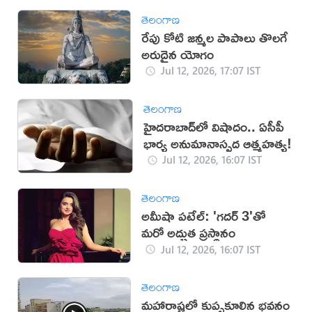
తెలంగాణ
రేపు కోటి జన్మల పాపాలు తొలగే
అరుదైన యోగం
Jul 12, 2026, 17:07 IST
తెలంగాణ
హైదరాబాద్‌లో విషాదం.. ఏసీపీ
భార్య అనుమానాస్పద ఆత్మహత్య!
Jul 12, 2026, 16:07 IST
తెలంగాణ
అమీషా పటేల్: 'గదర్ 3'తో
మరో అద్భుత ప్రస్థానం
Jul 12, 2026, 16:07 IST
తెలంగాణ
మహారాష్ట్రలో కుప్పకూలిన భవనం