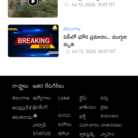
Jul 12, 2026, 16:07 IST
తెలంగాణ
ఏపీలో ఘోర ప్రమాదం.. ముగ్గురి
మృతి
Jul 12, 2026, 16:07 IST
రాష్ట్రాలు
ఇతర కేటగిరీలు
తెలంగాణ
ఉద్యోగాలు
Lokal
క్రైమ్
విద్య
-
ట్రెండింగ్
జాతీయం
రైతు
ఆంధ్రప్రదేశ్
మగువ
కుటుంబం
🌟
భక్తి
తమిళనాడు
వినోదం
వాట్సాప్
సమాచారం
వాతావరణం
STATUS
కరోనా
క్లాసిఫైడ్స్
వ్యాపార