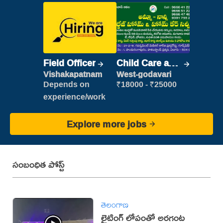
Field Officer
Child Care and
Patient care
Vishakapatnam
West-godavari
Depends on
₹18000 - ₹25000
experience/work
Explore more jobs
సంబంధిత పోస్ట్
తెలంగాణ
లైటింగ్ లోపంతో అరగంట