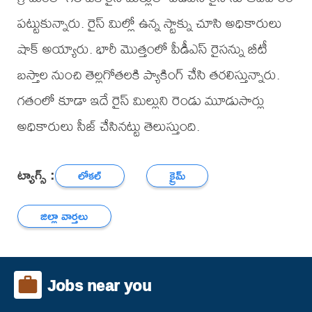
పట్టుకున్నారు. రైస్ మిల్లో ఉన్న స్టాక్ను చూసి అధికారులు
షాక్ అయ్యారు. భారీ మొత్తంలో పీడీఎస్ రైసన్ను బీటీ
బస్తాల నుంచి తెల్లగోతలకి ప్యాకింగ్ చేసి తరలిస్తున్నారు.
గతంలో కూడా ఇదే రైస్ మిల్లుని రెండు మూడుసార్లు
అధికారులు సీజ్ చేసినట్టు తెలుస్తుంది.
ట్యాగ్స్ :
లోకల్
క్రైమ్
జిల్లా వార్తలు
Jobs near you