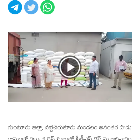
గుంటూరు జిల్లా, వట్టిచెరుకూరు మండలం అనంతర పాడు
గ్రామంలో గల ఒక రైస్ మిల్లులో పీడీఎస్ రైస్ ను ఆదివారం