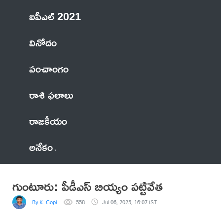
ఐపీఎల్ 2021
వినోదం
పంచాంగం
రాశి ఫలాలు
రాజకీయం
అనేకం
గుంటూరు: పీడీఎస్ బియ్యం పట్టివేత
By K. Gopi
558
Jul 06, 2025, 16:07 IST