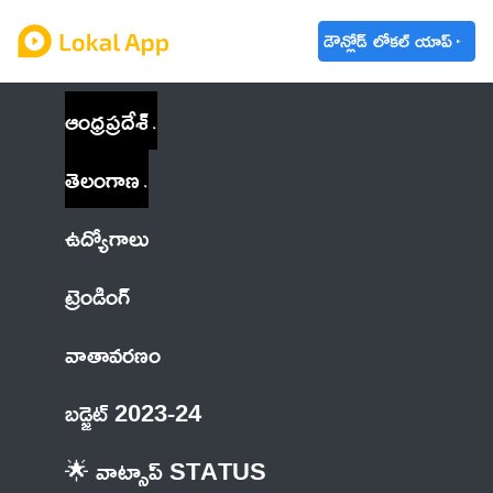
డౌన్లోడ్ లోకల్ యాప్
ఆంధ్రప్రదేశ్
తెలంగాణ
ఉద్యోగాలు
ట్రెండింగ్
వాతావరణం
బడ్జెట్ 2023-24
🌟 వాట్సాప్ STATUS