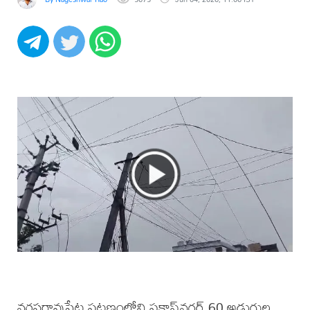
నరసరావుపేట పట్టణంలోని ప్రకాష్‌నగర్ 60 అడుగుల