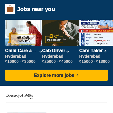
Jobs near you
Child Care and
Cab Driver
Care Taker
Patient care
Hyderabad
Hyderabad
Hyderabad
₹16000 - ₹35000
₹25000 - ₹45000
₹15000 - ₹18000
Explore more jobs
సంబంధిత పోస్ట్