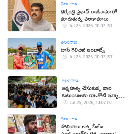
తెలంగాణ
ధర్మేంద్ర ప్రధాన్‌ రాజీనామాతో
మారుతున్న పరిణామాలు
Jul 25, 2026, 10:07 IST
తెలంగాణ
టాస్ గెలిచిన జింబాబ్వే
Jul 25, 2026, 10:07 IST
తెలంగాణ
ఆత్మహత్య చేసుకున్న వారి
కుటుంబాలకు రూ.కోటి ఇవ్వాలి:
సీజేపీ
Jul 25, 2026, 10:07 IST
తెలంగాణ
బొద్దింకలు అన్న సీజేఐ
సూర్యకాంత్‌కు ధన్యవాదాలు: