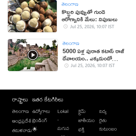
తెలంగాణ
కొబ్బరి పువ్వుతో గుండె
ఆరోగ్యానికి మేలు: నిపుణులు
Jul 25, 2026, 10:07 IST
తెలంగాణ
5000 ఏళ్ల పురాత కటాస్ రాజ్
దేవాలయం.. ఎక్కడుందో
తెలుసా?
Jul 25, 2026, 10:07 IST
రాష్ట్రాలు
ఇతర కేటగిరీలు
తెలంగాణ
ఉద్యోగాలు
Lokal
క్రైమ్
విద్య
-
ట్రెండింగ్
జాతీయం
రైతు
ఆంధ్రప్రదేశ్
మగువ
కుటుంబం
🌟
భక్తి
తమిళనాడు