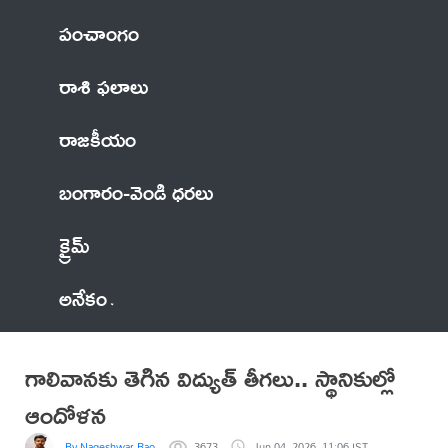
పంచాంగం
రాశి ఫలాలు
రాజకీయం
బంగారం-వెండి ధరలు
క్రైమ్
అనేకం
గాలివానకు తెగిన విద్యుత్ తీగలు.. స్థానికుల్లో
ఆందోళన
By Nageshwar Rao
3673
Jun 04, 2026, 11:06 IST