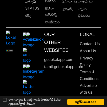
వినోదం
వాట్సాప్
సమాచారం
వాతావరణం
STATUS
కరోనా
క్లాసిఫైడ్స్
వ్యాపార
అప్‌డేట్స్
టిప్స్
ప్రపంచం
రాజకీయం
OUR
LOKAL
OTHER
Contact Us
WEBSITES
About Us
Privacy
getlokalapp.com
Policy
tamil.getlokalapp.com
Terms &
Conditions
Advertise
with us
Sitemap
తాజా వార్తలు & ఉద్యోగాలను పొందడానికి Lokal
డౌన్లోడ్ Lokal App
Appని ఇన్‌స్టాల్ చేయండి
This material may not be published, transmitted, rewritten or redistributed. © 2020 Lokal App. All rights reserved.