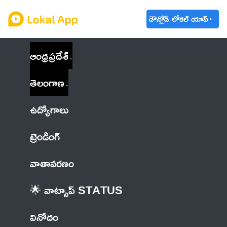
డౌన్లోడ్ లోకల్ యాప్
ఆంధ్రప్రదేశ్
తెలంగాణ
ఉద్యోగాలు
ట్రెండింగ్
వాతావరణం
🌟 వాట్సాప్ STATUS
వినోదం