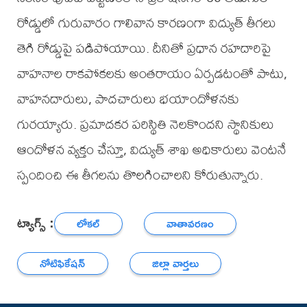
రోడ్డులో గురువారం గాలివాన కారణంగా విద్యుత్ తీగలు
తెగి రోడ్డుపై పడిపోయాయి. దీనితో ప్రధాన రహదారిపై
వాహనాల రాకపోకలకు అంతరాయం ఏర్పడటంతో పాటు,
వాహనదారులు, పాదచారులు భయాందోళనకు
గురయ్యారు. ప్రమాదకర పరిస్థితి నెలకొందని స్థానికులు
ఆందోళన వ్యక్తం చేస్తూ, విద్యుత్ శాఖ అధికారులు వెంటనే
స్పందించి ఈ తీగలను తొలగించాలని కోరుతున్నారు.
ట్యాగ్స్ :
లోకల్
వాతావరణం
నోటిఫికేషన్
జిల్లా వార్తలు