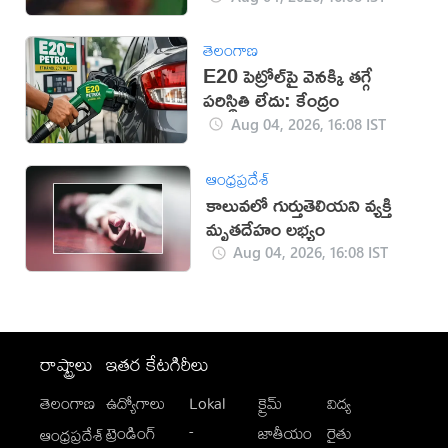
తెలంగాణ
E20 పెట్రోల్‌పై వెనక్కి తగ్గే
పరిస్థితి లేదు: కేంద్రం
Aug 04, 2026, 16:08 IST
ఆంధ్రప్రదేశ్
కాలువలో గుర్తుతెలియని వ్యక్తి
మృతదేహం లభ్యం
Aug 04, 2026, 16:08 IST
రాష్ట్రాలు
ఇతర కేటగిరీలు
తెలంగాణ
ఉద్యోగాలు
Lokal
క్రైమ్
విద్య
-
ట్రెండింగ్
జాతీయం
రైతు
ఆంధ్రప్రదేశ్