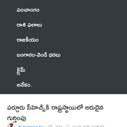
పంచాంగం
రాశి ఫలాలు
రాజకీయం
బంగారం-వెండి ధరలు
క్రైమ్
అనేకం
పర్చూరు సీహెచ్సీకి రాష్ట్రస్థాయిలో అరుదైన
గుర్తింపు
By Nageshwar Rao
2434
Jun 03, 2026, 13:06 IST