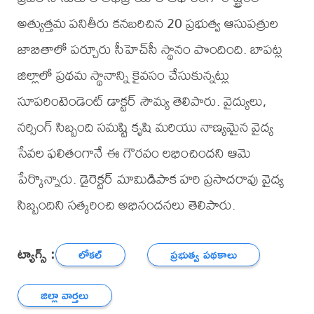
అత్యుత్తమ పనితీరు కనబరిచిన 20 ప్రభుత్వ ఆసుపత్రుల
జాబితాలో పర్చూరు సీహెచ్‌సీ స్థానం పొందింది. బాపట్ల
జిల్లాలో ప్రథమ స్థానాన్ని కైవసం చేసుకున్నట్లు
సూపరింటెండెంట్ డాక్టర్ సౌమ్య తెలిపారు. వైద్యులు,
నర్సింగ్ సిబ్బంది సమష్టి కృషి మరియు నాణ్యమైన వైద్య
సేవల ఫలితంగానే ఈ గౌరవం లభించిందని ఆమె
పేర్కొన్నారు. డైరెక్టర్ మామిడిపాక హరి ప్రసాదరావు వైద్య
సిబ్బందిని సత్కరించి అభినందనలు తెలిపారు.
ట్యాగ్స్ :
లోకల్
ప్రభుత్వ పథకాలు
జిల్లా వార్తలు