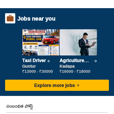
Jobs near you
Taxi Driver
Agriculture
Labour
Guntur
Kadapa
₹13000 - ₹30000
₹16000 - ₹18000
Explore more jobs
సంబంధిత పోస్ట్