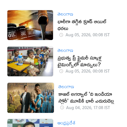
తెలంగాణ
భారీగా తగ్గిన క్రూడ్ ఆయిల్
ధరలు
Aug 05, 2026, 00:08 IST
తెలంగాణ
ప్రభుత్వ ప్రీ ప్రైమరీ స్కూళ్ల
టైమింగ్స్‌లో మార్పులు?
Aug 05, 2026, 00:08 IST
తెలంగాణ
కాజల్ అగర్వాల్ 'ది ఇండియా
స్టోరీ' మూవీకి భారీ ఎదురుదెబ్బ
Aug 04, 2026, 17:08 IST
ఆంధ్రప్రదేశ్