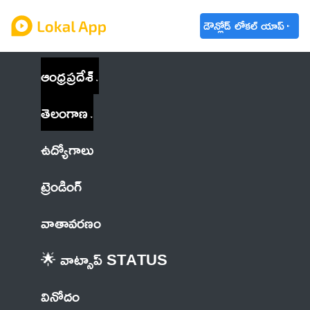
డౌన్లోడ్ లోకల్ యాప్
ఆంధ్రప్రదేశ్
తెలంగాణ
ఉద్యోగాలు
ట్రెండింగ్
వాతావరణం
🌟 వాట్సాప్ STATUS
వినోదం