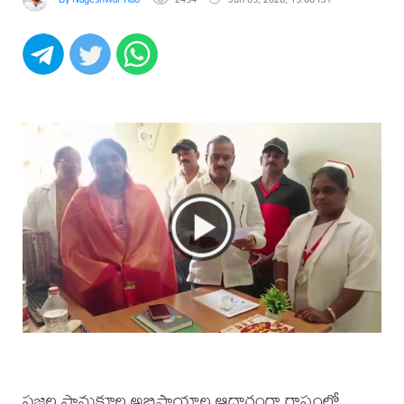
ప్రజల సానుకూల అభిప్రాయాల ఆధారంగా రాష్ట్రంలో