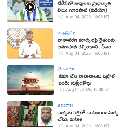
టీడీపీలో కాపులకు ప్రాధాన్యత
లేదు: గూడపాటి (వీడియో)
Aug 04, 2026, 16:08 IST
ఆంధ్రప్రదేశ్
వాతావరణ మార్పులపై రైతులకు
అవగాహన కల్పించాలి: సీఎం
Aug 04, 2026, 16:08 IST
తెలంగాణ
బీమా లేని వాహనాలకు పెట్రోల్
బంద్: సుప్రీంకోర్టు
Aug 04, 2026, 16:08 IST
తెలంగాణ
భార్యను కత్తితో దారుణంగా హత్య
చేసిన మహిళ
Aug 04, 2026, 16:08 IST