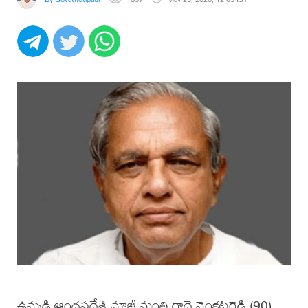
ఉమ్మడి ఆంధ్రప్రదేశ్ మాజీ మంత్రి గాదె వెంకటరెడ్డి (90)