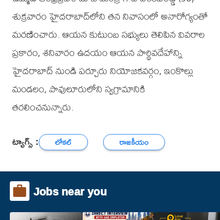
శుక్రవారం హైదరాబాద్‌లోని తన నివాసంలో అనారోగ్యంతో
మరణించారు. ఆయన కుటుంబ సభ్యులు తెలిపిన వివరాల
ప్రకారం, శనివారం ఉదయం ఆయన పార్థివదేహాన్ని
హైదరాబాద్ నుండి పర్చూరు నియోజకవర్గం, ఇంకొల్లు
మండలం, పావులూరులోని స్వగ్రామానికి
తరలించనున్నారు.
ట్యాగ్స్ :
లోకల్
రాజకీయం
Jobs near you