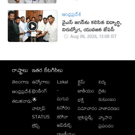
ఆంధ్రప్రదేశ్
వైఎస్‌ జగన్‌ను కలిసిన విద్యార్థి,
నిరుద్యోగ, యువజన జేఏసీ
Aug 06, 2026, 13:08 IST
రాష్ట్రాలు
ఇతర కేటగిరీలు
తెలంగాణ
ఉద్యోగాలు
Lokal
క్రైమ్
విద్య
-
ట్రెండింగ్
జాతీయం
రైతు
ఆంధ్రప్రదేశ్
మగువ
కుటుంబం
🌟
భక్తి
తమిళనాడు
వినోదం
వాట్సాప్
సమాచారం
వాతావరణం
STATUS
కరోనా
క్లాసిఫైడ్స్
వ్యాపార
అప్‌డేట్స్
టిప్స్
ప్రపంచం
రాజకీయం