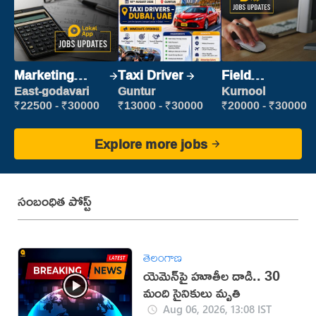
Marketing
Taxi Driver
Field
Executive
Marketing
East-godavari
Guntur
Kurnool
Executive
₹22500 - ₹30000
₹13000 - ₹30000
₹20000 - ₹30000
Explore more jobs
సంబంధిత పోస్ట్
తెలంగాణ
యెమెన్‌పై హూతీల దాడి.. 30
మంది సైనికులు మృతి
Aug 06, 2026, 13:08 IST