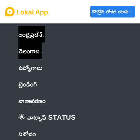
డౌన్లోడ్ లోకల్ యాప్
ఆంధ్రప్రదేశ్
తెలంగాణ
ఉద్యోగాలు
ట్రెండింగ్
వాతావరణం
🌟 వాట్సాప్ STATUS
వినోదం