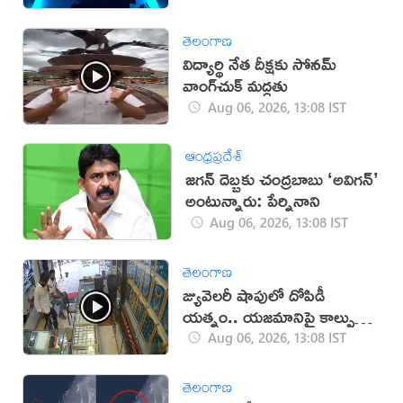
తెలంగాణ
విద్యార్థి నేత దీక్షకు సోనమ్
వాంగ్‌చుక్ మద్దతు
Aug 06, 2026, 13:08 IST
ఆంధ్రప్రదేశ్
జగన్ దెబ్బకు చంద్రబాబు ‘అవిగన్’
అంటున్నారు: పేర్నినాని
Aug 06, 2026, 13:08 IST
తెలంగాణ
జ్యువెలరీ షాపులో దోపిడీ
యత్నం.. యజమానిపై కాల్పులు
(వీడియో)
Aug 06, 2026, 13:08 IST
తెలంగాణ