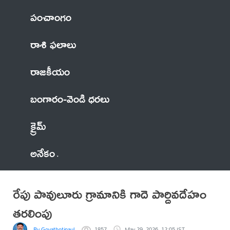
పంచాంగం
రాశి ఫలాలు
రాజకీయం
బంగారం-వెండి ధరలు
క్రైమ్
అనేకం
రేపు పావులూరు గ్రామానికి గాదె పార్దివదేహం
తరలింపు
By Govathotipaul
1857
May 29, 2026, 12:05 IST