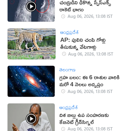
చంద్రుడిని ఢీకొన్న స్పేస్‌ఎక్స్
రాకెట్ భాగం
Aug 06, 2026, 13:08 IST
ఆంధ్రప్రదేశ్
AP: పులిని చంపి గోళ్లు
తీసుకున్న వేటగాళ్లు
Aug 06, 2026, 13:08 IST
తెలంగాణ
గ్రహ బలం: ఈ 6 రాశుల వారికి
మరో 4 నెలలు అదృష్టం
Aug 06, 2026, 13:08 IST
ఆంధ్రప్రదేశ్
దిశ బిల్లు ఉప సంహ‌ర‌ణ‌కు
కేబినెట్ గ్రీన్‌సిగ్న‌ల్‌
Aug 06, 2026, 13:08 IST