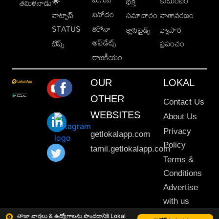
కుటుంబం
🌟
భక్తి
తమిళనాడు
వినోదం
వాట్సాప్
సమాచారం
వాతావరణం
STATUS
కరోనా
క్లాసిఫైడ్స్
వ్యాపార
అప్‌డేట్స్
టిప్స్
ప్రపంచం
రాజకీయం
OUR
LOKAL
OTHER
Contact Us
WEBSITES
About Us
Privacy
getlokalapp.com
Policy
tamil.getlokalapp.com
Terms &
Conditions
Advertise
with us
Sitemap
తాజా వార్తలు & ఉద్యోగాలను పొందడానికి Lokal