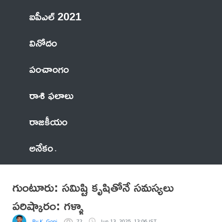
ఐపీఎల్ 2021
వినోదం
పంచాంగం
రాశి ఫలాలు
రాజకీయం
అనేకం
గుంటూరు: సమిష్టి కృషితోనే సమస్యలు
పరిష్కారం: గళ్ళా
By K. Gopi
72
Jun 13, 2025, 13:06 IST