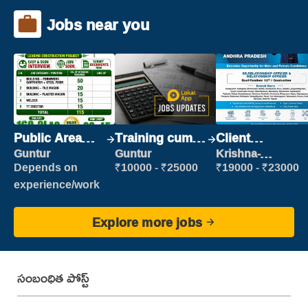
Jobs near you
Public Area
Training cum
Client
Cleaner
Placement
Relationship
Guntur
Guntur
Krishna-
vijayawada
Executive
Depends on
₹10000 - ₹25000
₹19000 - ₹23000
experience/work
Explore more jobs
సంబంధిత పోస్ట్