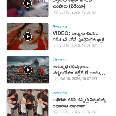
చంపారు (వీడియో)
Jul 16, 2026, 16:07 IST
తెలంగాణ
VIDEO: భార్యను చంపి..
బెడ్‌రూమ్‌లోనే పూడ్చిపెట్టిన భర్త!
Jul 16, 2026, 16:07 IST
తెలంగాణ
జగన్నాథ రథచక్రాలు..
వర్షంలోనూ తగ్గేదే లే అంటున్న
భక్తులు
Jul 16, 2026, 16:07 IST
తెలంగాణ
అఖిల్‌ను కలిసి కన్నీళ్లు పెట్టుకున్న
అభిమాని నాగరాజు
Jul 16, 2026, 16:07 IST