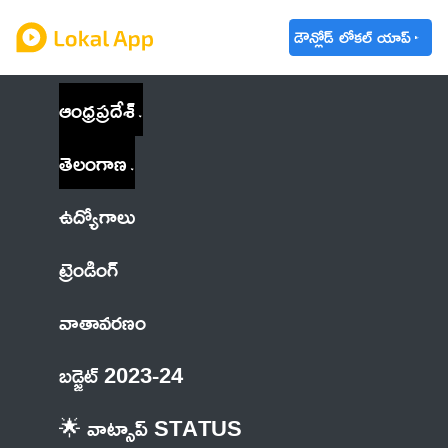
డౌన్లోడ్ లోకల్ యాప్
ఆంధ్రప్రదేశ్
తెలంగాణ
ఉద్యోగాలు
ట్రెండింగ్
వాతావరణం
బడ్జెట్ 2023-24
🌟 వాట్సాప్ STATUS