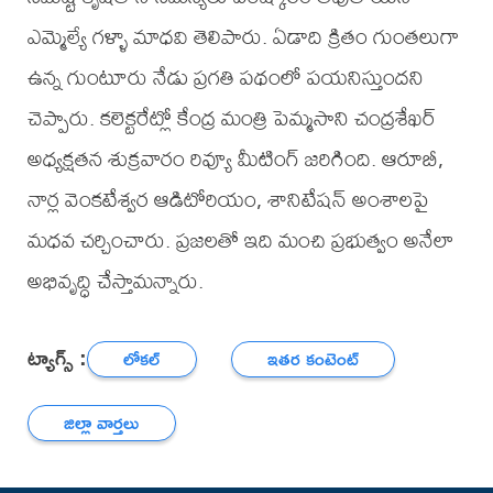
ఎమ్మెల్యే గళ్ళా మాధవి తెలిపారు. ఏడాది క్రితం గుంతలుగా
ఉన్న గుంటూరు నేడు ప్రగతి పథంలో పయనిస్తుందని
చెప్పారు. కలెక్టరేట్లో కేంద్ర మంత్రి పెమ్మసాని చంద్రశేఖర్
అధ్యక్షతన శుక్రవారం రివ్యూ మీటింగ్ జరిగింది. ఆరూబీ,
నార్ల వెంకటేశ్వర ఆడిటోరియం, శానిటేషన్ అంశాలపై
మధవ చర్చించారు. ప్రజలతో ఇది మంచి ప్రభుత్వం అనేలా
అభివృద్ధి చేస్తామన్నారు.
ట్యాగ్స్ :
లోకల్
ఇతర కంటెంట్
జిల్లా వార్తలు