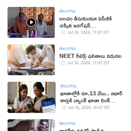
తెలంగాణ
లంచం తీసుకుంటూ ఏసీబీకి
చిక్కిన ఇరిగేషన్
అధికారులు(వీడియో)
Jul 16, 2026, 17:07 IST
తెలంగాణ
NEET రీటెస్ట్ ఫలితాలు విడుదల
Jul 16, 2026, 17:07 IST
తెలంగాణ
ఖాతాల్లోకి రూ.13 వేలు.. ఆధార్
కార్డుకి బ్యాంక్ ఖాతా లింక్
తప్పనిసరి!
Jul 16, 2026, 16:07 IST
తెలంగాణ
డాక్టర్‌ను కత్తితో పొడిచి