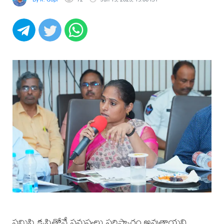
సమిష్టి కృషితోనే సమస్యలు పరిష్కారం అవుతాయని