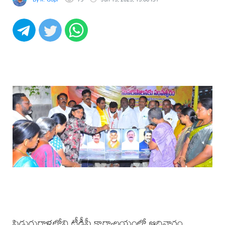
పిడుగురాళ్లలోని టీడీపీ కార్యాలయంలో ఆదివారం