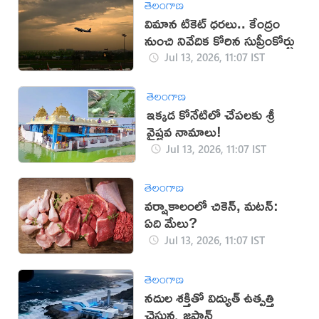
తెలంగాణ
విమాన టికెట్‌ ధరలు.. కేంద్రం
నుంచి నివేదిక కోరిన సుప్రీంకోర్టు
Jul 13, 2026, 11:07 IST
తెలంగాణ
ఇక్కడ కోనేటిలో చేపలకు శ్రీ
వైష్ణవ నామాలు!
Jul 13, 2026, 11:07 IST
తెలంగాణ
వర్షాకాలంలో చికెన్, మటన్:
ఏది మేలు?
Jul 13, 2026, 11:07 IST
తెలంగాణ
నదుల శక్తితో విద్యుత్ ఉత్పత్తి
చెస్తున్న జపాన్