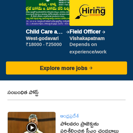
Child Care and
Field Officer
Patient care
West-godavari
Vishakapatnam
₹18000 - ₹25000
Depends on
experience/work
Explore more jobs
సంబంధిత పోస్ట్
ఆంధ్రప్రదేశ్
పోలవరం ప్రాజెక్టును
పరిశీలించిన సీఎం చంద్రబాబు