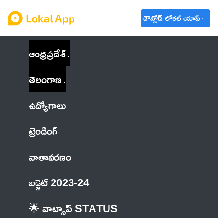
డౌన్లోడ్ లోకల్ యాప్
ఆంధ్రప్రదేశ్
తెలంగాణ
ఉద్యోగాలు
ట్రెండింగ్
వాతావరణం
బడ్జెట్ 2023-24
🌟 వాట్సాప్ STATUS