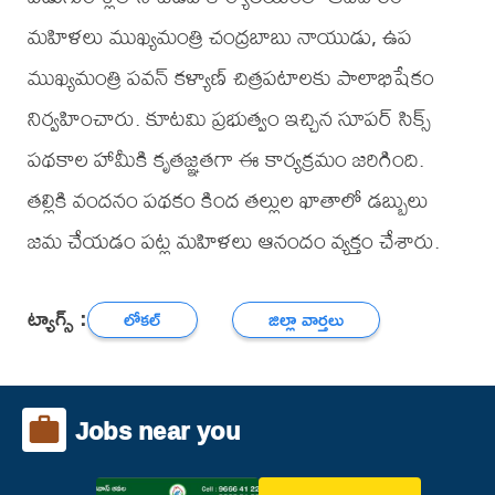
మహిళలు ముఖ్యమంత్రి చంద్రబాబు నాయుడు, ఉప
ముఖ్యమంత్రి పవన్ కళ్యాణ్ చిత్రపటాలకు పాలాభిషేకం
నిర్వహించారు. కూటమి ప్రభుత్వం ఇచ్చిన సూపర్ సిక్స్
పథకాల హామీకి కృతజ్ఞతగా ఈ కార్యక్రమం జరిగింది.
తల్లికి వందనం పథకం కింద తల్లుల ఖాతాలో డబ్బులు
జమ చేయడం పట్ల మహిళలు ఆనందం వ్యక్తం చేశారు.
ట్యాగ్స్ :
లోకల్
జిల్లా వార్తలు
Jobs near you