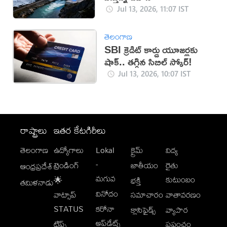
Jul 13, 2026, 11:07 IST
తెలంగాణ
SBI క్రెడిట్ కార్డు యూజర్లకు
షాక్.. తగ్గిన సిబిల్ స్కోర్!
Jul 13, 2026, 10:07 IST
రాష్ట్రాలు
ఇతర కేటగిరీలు
తెలంగాణ
ఉద్యోగాలు
Lokal
క్రైమ్
విద్య
-
ట్రెండింగ్
జాతీయం
రైతు
ఆంధ్రప్రదేశ్
మగువ
కుటుంబం
🌟
భక్తి
తమిళనాడు
వినోదం
వాట్సాప్
సమాచారం
వాతావరణం
STATUS
కరోనా
క్లాసిఫైడ్స్
వ్యాపార
అప్‌డేట్స్
టిప్స్
ప్రపంచం