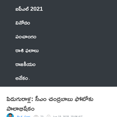
ఐపీఎల్ 2021
వినోదం
పంచాంగం
రాశి ఫలాలు
రాజకీయం
అనేకం
పిడుగురాళ్ల: సీఎం చంద్రబాబు ఫోటోకు
పాలాభిషేకం
By K. Gopi
73
Jun 15, 2025, 15:06 IST