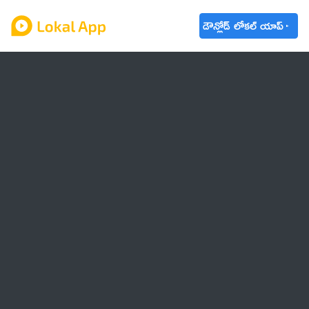
డౌన్లోడ్ లోకల్ యాప్
ఆంధ్రప్రదేశ్
తెలంగాణ
ఉద్యోగాలు
ట్రెండింగ్
వాతావరణం
బడ్జెట్ 2023-24
🌟 వాట్సాప్ STATUS