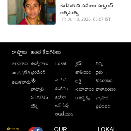
ఉరేసుకుని మహిళా సర్పంచ్
ఆత్మహత్య
Jul 13, 2026, 05:07 IST
రాష్ట్రాలు
ఇతర కేటగిరీలు
తెలంగాణ
ఉద్యోగాలు
Lokal
క్రైమ్
విద్య
-
ట్రెండింగ్
జాతీయం
రైతు
ఆంధ్రప్రదేశ్
మగువ
కుటుంబం
🌟
భక్తి
తమిళనాడు
వినోదం
వాట్సాప్
సమాచారం
వాతావరణం
STATUS
కరోనా
క్లాసిఫైడ్స్
వ్యాపార
అప్‌డేట్స్
టిప్స్
ప్రపంచం
రాజకీయం
OUR
LOKAL