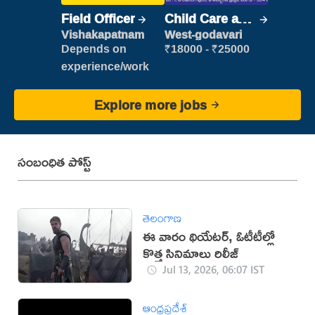
Field Officer
Child Care and
Patient care
Vishakapatnam
West-godavari
Depends on
₹18000 - ₹25000
experience/work
Explore more jobs
సంబంధిత పోస్ట్
తెలంగాణ
ఈ వారం థియేటర్, ఓటీటీల్లో
కొత్త సినిమాలు రిలీజ్
Jul 13, 2026, 06:07 IST
ఆంధ్రప్రదేశ్