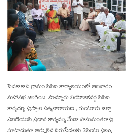
పెదకాకాని గ్రామం సిపిఐ కార్యాలయంలో ఆదివారం
మహాసభ జరిగింది. పొన్నూరు నియోజకవర్గ సిపిఐ
కార్యదర్శి పుప్పాల సత్యనారాయణ , గుంటూరు జిల్లా
ఎఐటియుసి ప్రధాన కార్యదర్శి మేడా హనుమంతరావు
మాట్లాడుతూ అర్హులైన నిరుపేదలకు 3సెంట్లు స్థలo,