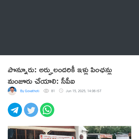
Thatstelugu
బిగ్ బాస్
అనేకం
పొన్నూరు: అర్హులందరికీ ఇళ్లు పింఛన్లు
మంజూరు చేయాలి: సీపీఐ
By Govathoti
81
Jun 15, 2025, 14:06 IST