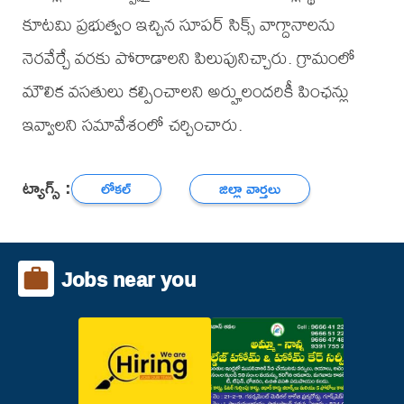
కూటమి ప్రభుత్వం ఇచ్చిన సూపర్ సిక్స్ వాగ్దానాలను
నెరవేర్చే వరకు పోరాడాలని పిలుపునిచ్చారు. గ్రామంలో
మౌలిక వసతులు కల్పించాలని అర్హులందరికీ పింఛన్లు
ఇవ్వాలని సమావేశంలో చర్చించారు.
ట్యాగ్స్ :
లోకల్
జిల్లా వార్తలు
Jobs near you