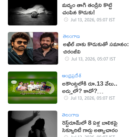
మద్యం తాగి తండ్రిని కొట్టి
చంపిన కొడుకు!
Jul 13, 2026, 05:07 IST
తెలంగాణ
అఖిల్‌ నాకు కొడుకుతో సమానం:
చిరంజీవి
Jul 13, 2026, 05:07 IST
ఆంధ్రప్రదేశ్
అకౌంట్లలోకి రూ.13 వేలు..
అర్హులో? కాదో?
తెలుసుకోండిలా..
Jul 13, 2026, 05:07 IST
తెలంగాణ
రెస్ట్‌రూమ్‌లో 8 ఏళ్ల బాలికపై
సెక్యూరిటీ గార్డు అత్యాచారం