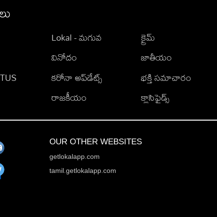
ీలు
Lokal - మగువ
క్రైమ్
వినోదం
జాతీయం
TATUS
కరోనా అప్‌డేట్స్
భక్తి సమాచారం
రాజకీయం
క్లాసిఫైడ్స్
OUR OTHER WEBSITES
getlokalapp.com
tamil.getlokalapp.com