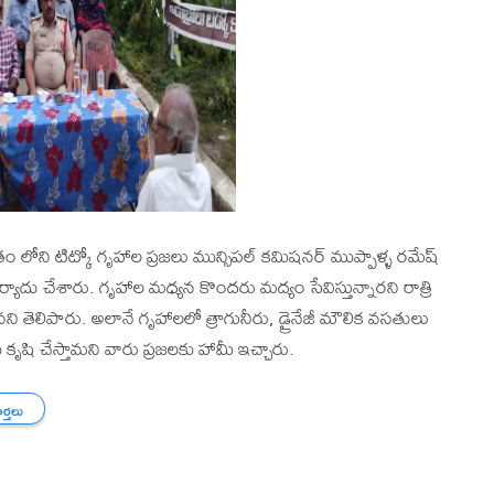
తం లోని టిట్కో గృహాల ప్రజలు మున్సిపల్ కమిషనర్ ముప్పాళ్ళ రమేష్
ాదు చేశారు. గృహాల మధ్యన కొందరు మద్యం సేవిస్తున్నారని రాత్రి
ిపారు. అలానే గృహాలలో త్రాగునీరు, డ్రైనేజీ మౌలిక వసతులు
కృషి చేస్తామని వారు ప్రజలకు హామీ ఇచ్చారు.
ార్తలు