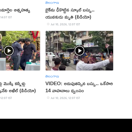
తెలంగాణ
 కుమార్తెల ఆత్మహత్య
బైక్‌ను ఢీకొట్టిన స్కూల్ బస్సు..
యువకుడు మృతి (వీడియో)
 14:07 IST
Jul 10, 2026, 12:07 IST
తెలంగాణ
ు మొక్కి కన్నీళ్లు
VIDEO: అదుపుతప్పిన బస్సు.. ఒకేసారి
క్కినేని అఖిల్ (వీడియో)
14 వాహనాలు ధ్వంసం
 12:07 IST
Jul 10, 2026, 12:07 IST