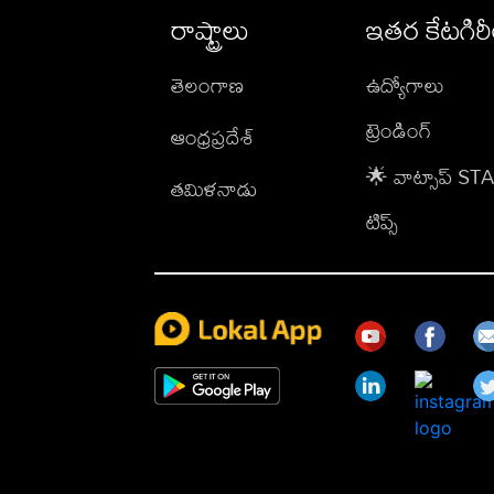
రాష్ట్రాలు
ఇతర కేటగిర
తెలంగాణ
ఉద్యోగాలు
ట్రెండింగ్
ఆంధ్రప్రదేశ్
🌟 వాట్సాప్ S
తమిళనాడు
టిప్స్