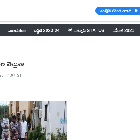
డౌన్లోడ్ లోకల్ యాప్
వాతావరణం
బడ్జెట్ 2023-24
🌟 వాట్సాప్ STATUS
ఐపీఎల్ 2021
ల వెల్లువా
25, 14:07 IST