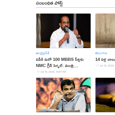
సంబంధిత పోస్ట్
ఆంధ్రప్రదేశ్
తెలంగాణ
ఏపీకి మరో 100 MBBS సీట్లకు
14 ఏళ్ల బాలు
NMC గ్రీన్ సిగ్నల్: మంత్రి
Jul 10, 2026,
సత్యకుమార్
Jul 10, 2026, 14:07 IST