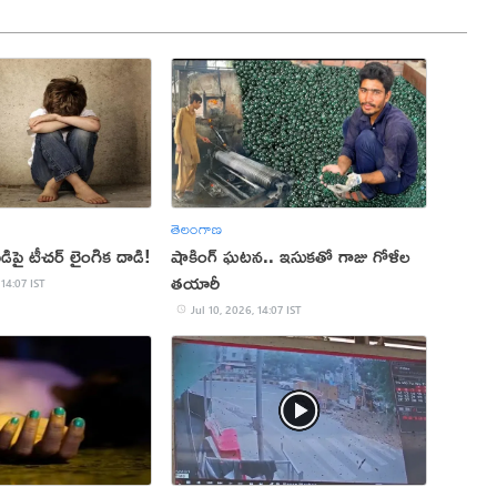
తెలంగాణ
డిపై టీచర్ లైంగిక దాడి!
షాకింగ్ ఘటన.. ఇసుకతో గాజు గోళీల
తయారీ
 14:07 IST
Jul 10, 2026, 14:07 IST