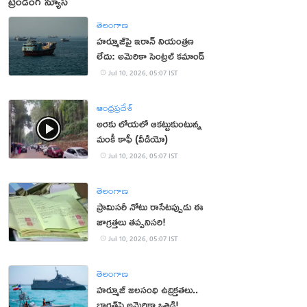
ట్రెండింగ్ న్యూస్
తెలంగాణ
హర్మూజ్‌పై ఇరాన్‌ నియంత్రణ
లేదు: అమెరికా సెంట్రల్‌ కమాండ్‌
Jul 10, 2026, 05:07 IST
ఆంధ్రప్రదేశ్
అరకు లోయలో ఆకట్టుకుంటున్న
మంకీ కాఫీ (వీడియో)
Jul 10, 2026, 05:07 IST
తెలంగాణ
ప్రామిసరీ నోటు రాసేటప్పుడు ఈ
జాగ్రత్తలు తప్పనిసరి!
Jul 10, 2026, 05:07 IST
తెలంగాణ
హర్మూజ్‌ జలసంధి ఉద్రిక్తతలు..
భారత్‌పై అమెరికా ఒత్తిడి!