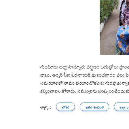
గుంటూరు జిల్లా పొన్నూరు పట్టణం నిడుబ్రోలు ప్రాం
బాబు, అర్బన్ సీఐ వీరనాయక్ కు బుధవారం పలు ఫిర్య
సమయాలలో తాము భయాందోళనకు గురవుతున్నావని తెల
కల్పించాలని కోరారు. సమస్యలను పరిష్కరించేందుకు 
ట్యాగ్స్ :
లోకల్
ఇతర కంటెంట్
జిల్లా వ