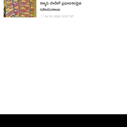
కళ్ళాపి పొడిలో ప్రమాదకరమైన
రసాయనాలుబ
Jul 10, 2026, 02:07 IST