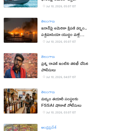
Jul 10, 2026, 05:07 IST
తెలంగాణ
ఇరాన్‌పై అమెరికా క్షిపణి వర్షం..
పశ్చిమాసియా యుద్ధం మళ్లీ
మొదటికి
Jul 10, 2026, 05:07 IST
తెలంగాణ
ప్రశ్న రావణ్ ఇంటిని తనిఖీ చేసిన
పోలీసులు
Jul 10, 2026, 04:07 IST
తెలంగాణ
మద్యం తయారీ సంస్థలకు
FSSAI షోకాజ్ నోటీసులు
Jul 10, 2026, 03:07 IST
ఆంధ్రప్రదేశ్