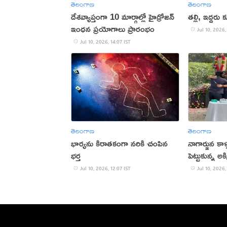
తెలంగాణ
తెలంగాణ
దేశవ్యాప్తంగా 10 మార్గాల్లో హైడ్రోజన్
తల్లి, ఇద్దరు
ఇంధన ప్రయోగాలు ప్రారంభం
Jul 10, 2026,
Jul 10, 2026, 14:07 IST
తెలంగాణ
తెలంగాణ
భార్యను కిరాతకంగా నరికి చంపిన
నాగార్జున కాళ్ల
భర్త
పెట్టుకున్న అ
Jul 10, 2026, 12:07 IST
Jul 10, 2026,