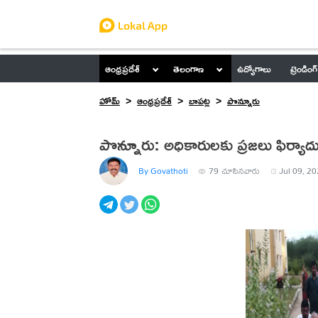
ఆంధ్రప్రదేశ్
తెలంగాణ
ఉద్యోగాలు
ట్రెండింగ్
హోమ్
ఆంధ్రప్రదేశ్
బాపట్ల
పొన్నూరు
పొన్నూరు: అధికారులకు ప్రజలు ఫిర్యాదు
By Govathoti
79
చూసినవారు
Jul 09, 20