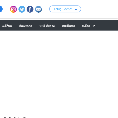
Telugu తెలుగు
వినోదం
పంచాంగం
రాశి ఫలాలు
రాజకీయం
అనేకం