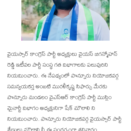
వైయస్సార్ కాంగ్రెస్ పార్టీ అధ్యక్షులు వైయస్ జగన్మోహన్
రెడ్డి ఇటీవల పార్టీ సంస్థ గత విభాగాలకు పలువురిని
నియమించారు. ఈ నేపథ్యంలో పొన్నూరు నియోజకవర్గ
సమన్వయకర్త అంబటి మురళీకృష్ణ సిఫార్సు మేరకు
పొన్నూరు మండలం వైఎస్ఆర్ కాంగ్రెస్ పార్టీ ముస్లిం
మైనార్టీ విభాగం అధ్యక్షునిగా షేక్ మౌలాలి ని
నియమించారు. పొన్నూరు నియోజకవర్గ వైయస్సార్ పార్టీ
శ్రేణులు మౌలాలి నీ ఈ సందర్భంగా శనివారం