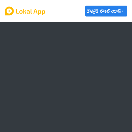
డౌన్లోడ్ లోకల్ యాప్
ఆంధ్రప్రదేశ్
తెలంగాణ
ఉద్యోగాలు
ట్రెండింగ్
వాతావరణం
🌟 వాట్సాప్ STATUS
వినోదం