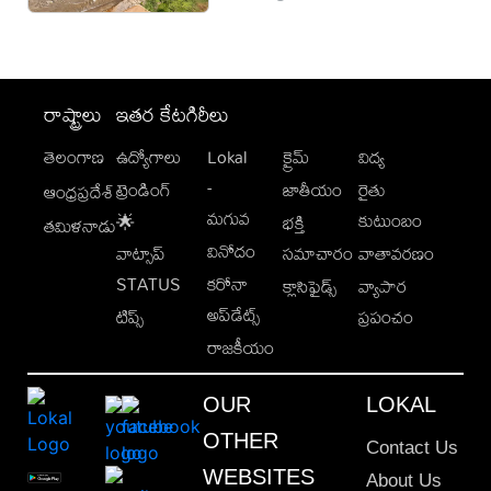
రాష్ట్రాలు
ఇతర కేటగిరీలు
తెలంగాణ
ఉద్యోగాలు
Lokal
క్రైమ్
విద్య
-
ట్రెండింగ్
జాతీయం
రైతు
ఆంధ్రప్రదేశ్
మగువ
కుటుంబం
🌟
భక్తి
తమిళనాడు
వినోదం
వాట్సాప్
సమాచారం
వాతావరణం
STATUS
కరోనా
క్లాసిఫైడ్స్
వ్యాపార
అప్‌డేట్స్
టిప్స్
ప్రపంచం
రాజకీయం
OUR
LOKAL
OTHER
Contact Us
WEBSITES
About Us