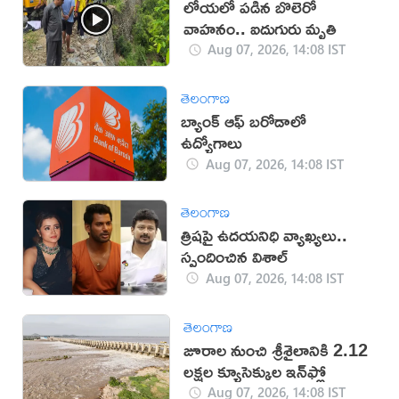
లోయలో పడిన బొలెరో
వాహనం.. ఐదుగురు మృతి
Aug 07, 2026, 14:08 IST
తెలంగాణ
బ్యాంక్ ఆఫ్ బరోడాలో
ఉద్యోగాలు
Aug 07, 2026, 14:08 IST
తెలంగాణ
త్రిషపై ఉదయనిధి వ్యాఖ్యలు..
స్పందించిన విశాల్
Aug 07, 2026, 14:08 IST
తెలంగాణ
జూరాల నుంచి శ్రీశైలానికి 2.12
లక్షల క్యూసెక్కుల ఇన్‌ఫ్లో
Aug 07, 2026, 14:08 IST