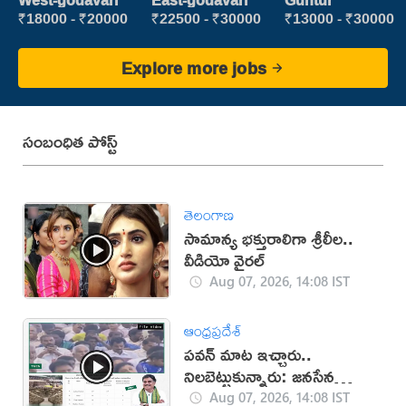
West-godavari
East-godavari
Guntur
₹18000 - ₹20000
₹22500 - ₹30000
₹13000 - ₹30000
Explore more jobs
సంబంధిత పోస్ట్
తెలంగాణ
సామాన్య భక్తురాలిగా శ్రీలీల..
వీడియో వైరల్
Aug 07, 2026, 14:08 IST
ఆంధ్రప్రదేశ్
పవన్ మాట ఇచ్చారు..
నిలబెట్టుకున్నారు: జనసేన
(వీడియో)
Aug 07, 2026, 14:08 IST