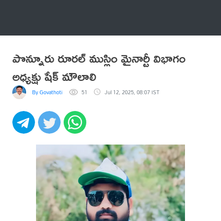
అనేకం
పొన్నూరు రూరల్ ముస్లిం మైనార్టీ విభాగం
అధ్యక్షు షేక్ మౌలాలి
By Govathoti
51
Jul 12, 2025, 08:07 IST