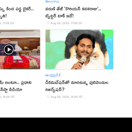
తెలంగాణ
 కింద పడ్డ బైకర్..
వరుణ్ తేజ్ 'కొరియన్ కనకరాజు'..
ృతి!
ట్విట్టర్ టాక్ ఇదే!
, 17:08 IST
Aug 06, 2026, 17:08 IST
ఆంధ్రప్రదేశ్
్ మీ అంటూ.. ప్రధాని
డీలిమిటేషన్‌తో మారనున్న పులివెందుల
‌స్టా వీడియో
రిజర్వేషన్?
, 16:08 IST
Aug 06, 2026, 16:08 IST