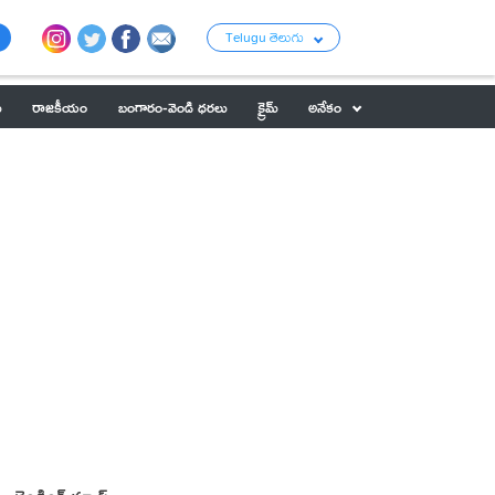
Telugu తెలుగు
ు
రాజకీయం
బంగారం-వెండి ధరలు
క్రైమ్
అనేకం