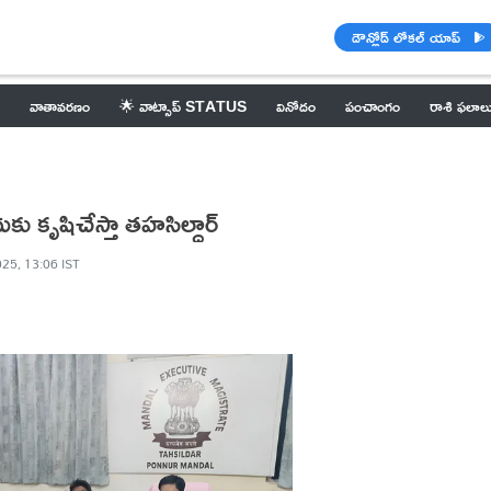
డౌన్లోడ్ లోకల్ యాప్
వాతావరణం
🌟 వాట్సాప్ STATUS
వినోదం
పంచాంగం
రాశి ఫలాల
కు కృషిచేస్తా తహసిల్దార్
025, 13:06 IST