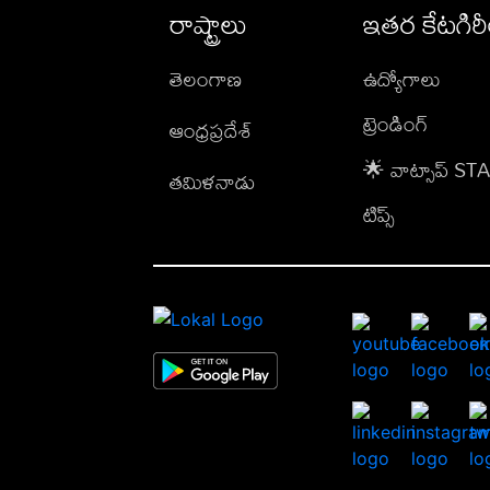
రాష్ట్రాలు
ఇతర కేటగిర
తెలంగాణ
ఉద్యోగాలు
ట్రెండింగ్
ఆంధ్రప్రదేశ్
🌟 వాట్సాప్ S
తమిళనాడు
టిప్స్