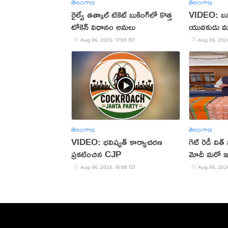
తెలంగాణ
తెలంగాణ
రైల్వే తత్కాల్ టికెట్ బుకింగ్‌లో కొత్త
VIDEO: బస్సు
టోకెన్ విధానం అమలు
యువకుడు మ
Aug 06, 2026, 17:08 IST
Aug 06, 2026
తెలంగాణ
తెలంగాణ
VIDEO: భవిష్యత్ కార్యాచరణ
గెట్ రెడీ విత
ప్రకటించిన CJP
మోదీ మరో ఇన్
Aug 06, 2026, 16:08 IST
Aug 06, 2026