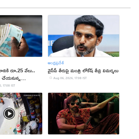
ఆంధ్రప్రదేశ్
ానికి రూ.25 వేలు..
వైసీపీ తీరుపై మంత్రి లోకేష్ తీవ్ర విమర్శలు
మ చేయ‌నున్న
Aug 06, 2026, 17:08 IST
, 17:08 IST