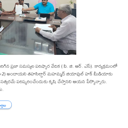
 ప్రజా సమస్యల పరిష్కార వేదిక ( పి. జి. ఆర్. ఎస్). కార్యక్రమంలో
 సర్వే=2) అందాయని తహసిల్దార్ మహమ్మద్ జియావుల్ హక్ మీడియాకు
సత్వరమే పరిష్కరించేందుకు కృషి చేస్తానని ఆయన పేర్కొన్నారు.
ు.
ార్తలు