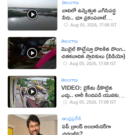
తెలంగాణ
బావిలో ఉవ్వెత్తున ఎగిసిపడ్డ
నీరు.. భూ ప్రకంపనాలే
కారణమా?
Aug 05, 2026, 17:08 IST
తెలంగాణ
మొబైల్ కొట్టేస్తూ దొరికిన దొంగ..
చితకబాదిన స్థానికులు (వీడియో)
Aug 05, 2026, 17:08 IST
తెలంగాణ
VIDEO: బైక్‌ను ఢీకొట్టిన
ఎద్దు.. లారీ కిందపడి యువకుడు
మృతి!
Aug 05, 2026, 17:08 IST
ఆంధ్రప్రదేశ్
ఏపీ బ్రాండ్ అంబాసిడర్‌గా
చిరంజీవి?