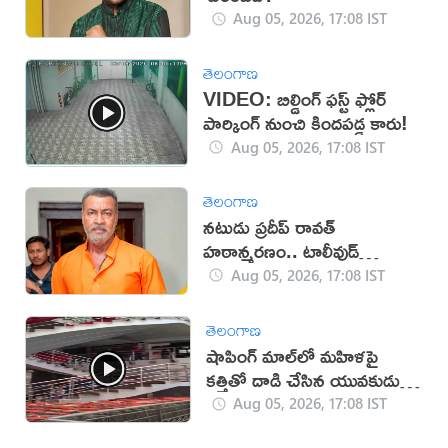
Aug 05, 2026, 17:08 IST
తెలంగాణ
VIDEO: బిల్డింగ్ ఫస్ట్ ఫ్లోర్
పార్కింగ్ నుంచి కిందపడ్డ కారు!
Aug 05, 2026, 17:08 IST
తెలంగాణ
నటుడు ప్రదీప్ రావత్
హఠాన్మరణం.. టాలీవుడ్
స్పందనపై విమర్శలు
Aug 05, 2026, 17:08 IST
తెలంగాణ
షాపింగ్ మాల్‌లో మహిళపై
కత్తితో దాడి చేసిన యువకుడు
(వీడియో)
Aug 05, 2026, 17:08 IST