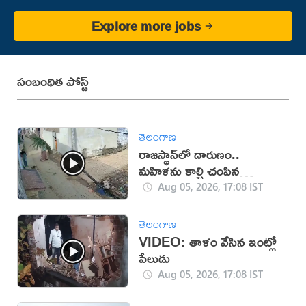
Explore more jobs
సంబంధిత పోస్ట్
తెలంగాణ
రాజస్థాన్‌లో దారుణం..
మహిళను కాల్చి చంపిన
యువకుడు (వీడియో)
Aug 05, 2026, 17:08 IST
తెలంగాణ
VIDEO: తాళం వేసిన ఇంట్లో
పేలుడు
Aug 05, 2026, 17:08 IST