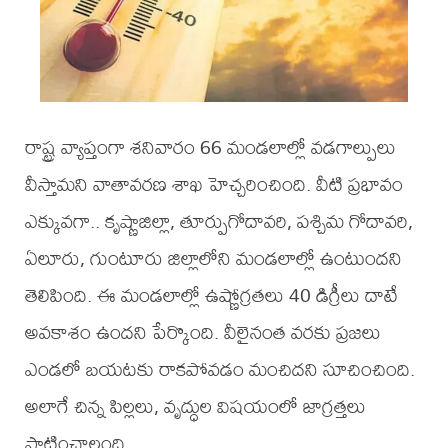
రాష్ట్ర వ్యాప్తంగా శనివారం 66 మండలాల్లో వడగాల్పులు
వీస్తామని వాతావరణ శాఖ హెచ్చరించింది. వీటి ప్రభావం
ఎక్కువగా.. కృష్ణాజిల్లా, తూర్పుగోదావరి, పశ్చిమ గోదావరి,
ఏలూరు, గుంటూరు జిల్లాలోని మండలాల్లో ఉంటుందని
తెలిపింది. ఈ మండలాల్లో ఉష్ణోగ్రతలు 40 డిగ్రీలు దాటే
అవకాశం ఉందని పేర్కొంది. వీలైనంత వరకు ప్రజలు
ఎండలో బయటకు రాకపోవడం మంచిదని సూచించింది.
అలాగే చిన్న పిల్లలు, వృద్ధుల విషయంలో జాగ్రత్తలు
పాటించాలంది.