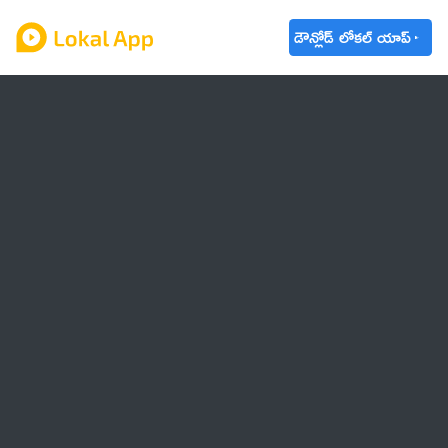
డౌన్లోడ్ లోకల్ యాప్
ఆంధ్రప్రదేశ్
తెలంగాణ
ఉద్యోగాలు
ట్రెండింగ్
వాతావరణం
🌟 వాట్సాప్ STATUS
వినోదం