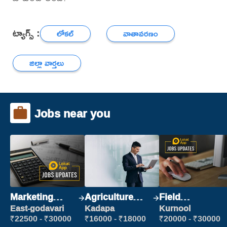
ట్యాగ్స్ :
లోకల్
వాతావరణం
జిల్లా వార్తలు
Jobs near you
Marketing
Agriculture
Field
Executive
Labour
Marketing
East-godavari
Kadapa
Kurnool
Executive
₹22500 - ₹30000
₹16000 - ₹18000
₹20000 - ₹30000