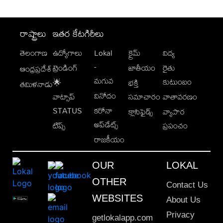
రాష్ట్రాలు
ఇతర కేటగిరీలు
తెలంగాణ
ఉద్యోగాలు
Lokal
క్రైమ్
విద్య
-
ట్రెండింగ్
జాతీయం
రైతు
ఆంధ్రప్రదేశ్
మగువ
కుటుంబం
🌟
భక్తి
తమిళనాడు
వినోదం
వాట్సాప్
సమాచారం
వాతావరణం
STATUS
కరోనా
క్లాసిఫైడ్స్
వ్యాపార
అప్‌డేట్స్
టిప్స్
ప్రపంచం
రాజకీయం
OUR
LOKAL
OTHER
Contact Us
WEBSITES
About Us
Privacy
getlokalapp.com