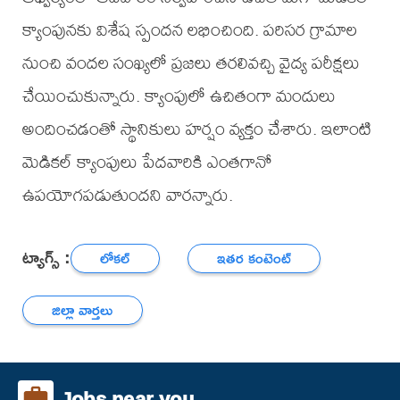
క్యాంపునకు విశేష స్పందన లభించింది. పరిసర గ్రామాల
నుంచి వందల సంఖ్యలో ప్రజలు తరలివచ్చి వైద్య పరీక్షలు
చేయించుకున్నారు. క్యాంపులో ఉచితంగా మందులు
అందించడంతో స్థానికులు హర్షం వ్యక్తం చేశారు. ఇలాంటి
మెడికల్ క్యాంపులు పేదవారికి ఎంతగానో
ఉపయోగపడుతుందని వారన్నారు.
ట్యాగ్స్ :
లోకల్
ఇతర కంటెంట్
జిల్లా వార్తలు
Jobs near you