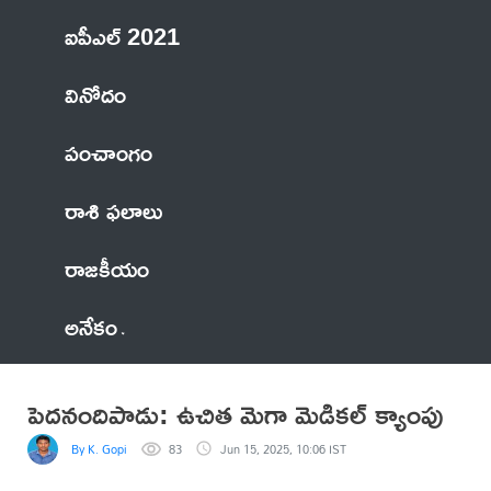
ఐపీఎల్ 2021
వినోదం
పంచాంగం
రాశి ఫలాలు
రాజకీయం
అనేకం
పెదనందిపాడు: ఉచిత మెగా మెడికల్ క్యాంపు
By K. Gopi
83
Jun 15, 2025, 10:06 IST