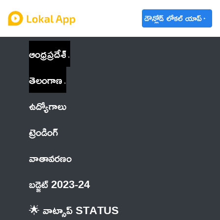
డౌన్లోడ్ లోకల్ యాప్
ఆంధ్రప్రదేశ్
తెలంగాణ
ఉద్యోగాలు
ట్రెండింగ్
వాతావరణం
బడ్జెట్ 2023-24
🌟 వాట్సాప్ STATUS