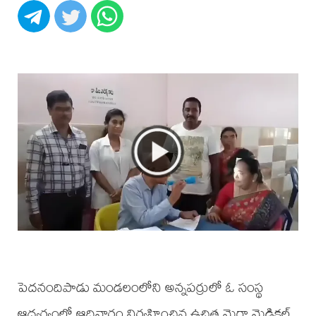
పెదనందిపాడు మండలంలోని అన్నపర్రులో ఓ సంస్థ
ఆధ్వర్యంలో ఆదివారం నిర్వహించిన ఉచిత మెగా మెడికల్