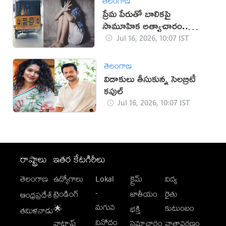
తెలంగాణ
ప్రేమ పేరుతో బాలికపై
సామూహిక అత్యాచారం..
నలుగురి అరెస్ట్
Jul 16, 2026, 10:07 IST
తెలంగాణ
విడాకులు తీసుకున్న సెలబ్రిటీ
కపుల్
Jul 16, 2026, 10:07 IST
రాష్ట్రాలు
ఇతర కేటగిరీలు
తెలంగాణ
ఉద్యోగాలు
Lokal
క్రైమ్
విద్య
-
ట్రెండింగ్
జాతీయం
రైతు
ఆంధ్రప్రదేశ్
మగువ
కుటుంబం
🌟
భక్తి
తమిళనాడు
వినోదం
వాట్సాప్
సమాచారం
వాతావరణం