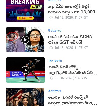
జులై 22న ఖాతాల్లోకి తల్లికి
వందనం డబ్బులు రూ.13,000
Jul 16, 2026, 11:07 IST
తెలంగాణ
లంచం తీసుకుంటూ ACBకి
చిక్కిన GST ఆఫీసర్!
Jul 16, 2026, 11:07 IST
తెలంగాణ
జపాన్ ఓపెన్ టోర్నీ..
క్వార్టర్స్‌లోకి దూసుకెళ్లిన పీవీ
సింధు
Jul 16, 2026, 10:07 IST
తెలంగాణ
అమెరికా ఫెడరల్ రిజర్వ్‌లో
ముగ్గురు భారతీయులకు కీలక