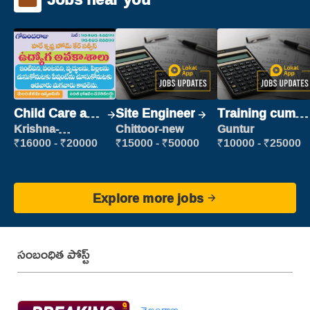
Child Care and
Site Engineer
Training cum
Patient care
Placement
Krishna-
Chittoor-new
Guntur
vijayawada
₹16000 - ₹20000
₹15000 - ₹50000
₹10000 - ₹25000
Explore more jobs
సంబంధిత పోస్ట్
తెలంగాణ