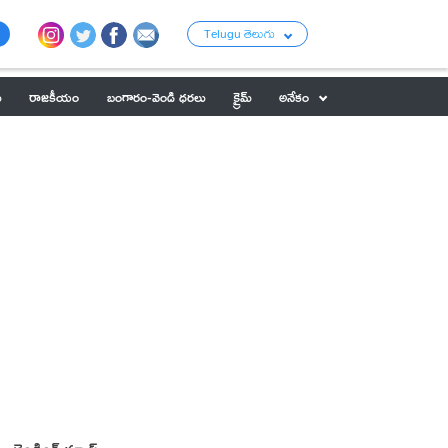
Telugu తెలుగు
ు
రాజకీయం
బంగారం-వెండి ధరలు
క్రైమ్
అనేకం