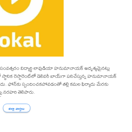
ుగో సంవత్సరం విద్యార్థి లావుడియా హనుమానాయక్ అదృశ్యమైనట్లు
్థానిక రెస్టారెంట్‌లో డెలివరీ బాయ్‌గా పనిచేస్తున్న హనుమానాయక్
ేదు. ఫోన్‌కు స్పందించకపోవడంతో తల్లి కమల ఫిర్యాదు మేరకు
స్సై నరహరి తెలిపారు.
జిల్లా వార్తలు