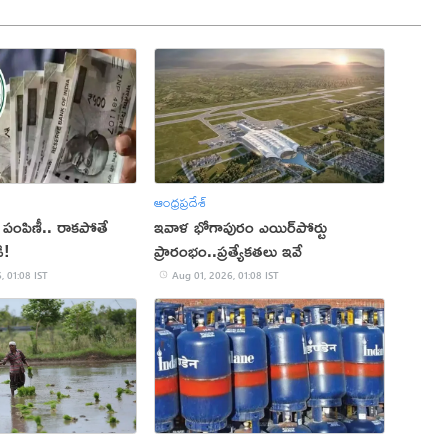
ఆంధ్రప్రదేశ్
్ల పంపిణీ.. రాకపోతే
ఇవాళ భోగాపురం ఎయిర్‌పోర్టు
ి!
ప్రారంభం..ప్ర‌త్యేక‌త‌లు ఇవే
, 01:08 IST
Aug 01, 2026, 01:08 IST