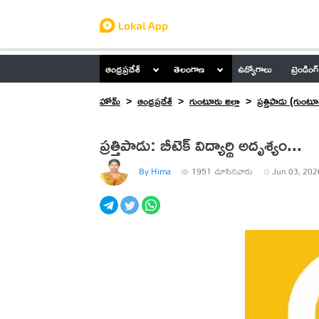
ఆంధ్రప్రదేశ్
తెలంగాణ
ఉద్యోగాలు
ట్రెండింగ్
హోమ్
ఆంధ్రప్రదేశ్
గుంటూరు జిల్లా
ప్రత్తిపాడు (గుంట
ప్రత్తిపాడు: బీటెక్ విద్యార్థి అదృశ్యం...
By Hima
1951
చూసినవారు
Jun 03, 202