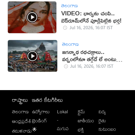
తెలంగాణ
VIDEO: భార్యను చంపి..
బెడ్‌రూమ్‌లోనే పూడ్చిపెట్టిన భర్త!
Jul 16, 2026, 16:07 IST
తెలంగాణ
జగన్నాథ రథచక్రాలు..
వర్షంలోనూ తగ్గేదే లే అంటున్న
భక్తులు
Jul 16, 2026, 16:07 IST
రాష్ట్రాలు
ఇతర కేటగిరీలు
తెలంగాణ
ఉద్యోగాలు
Lokal
క్రైమ్
విద్య
-
ట్రెండింగ్
జాతీయం
రైతు
ఆంధ్రప్రదేశ్
మగువ
కుటుంబం
🌟
భక్తి
తమిళనాడు