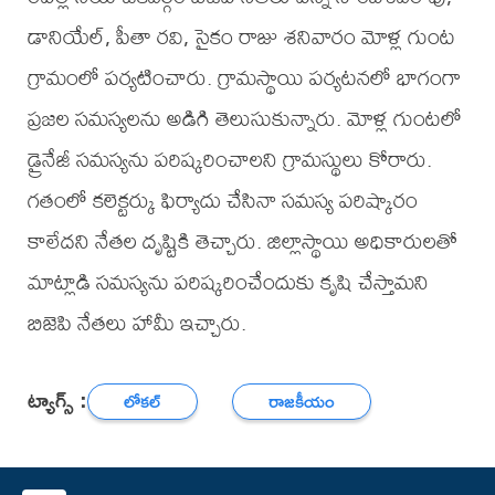
డానియేల్, పీతా రవి, సైకం రాజు శనివారం మోళ్ల గుంట
గ్రామంలో పర్యటించారు. గ్రామస్థాయి పర్యటనలో భాగంగా
ప్రజల సమస్యలను అడిగి తెలుసుకున్నారు. మోళ్ల గుంటలో
డ్రైనేజీ సమస్యను పరిష్కరించాలని గ్రామస్థులు కోరారు.
గతంలో కలెక్టర్కు ఫిర్యాదు చేసినా సమస్య పరిష్కారం
కాలేదని నేతల దృష్టికి తెచ్చారు. జిల్లాస్థాయి అధికారులతో
మాట్లాడి సమస్యను పరిష్కరించేందుకు కృషి చేస్తామని
బిజెపి నేతలు హామీ ఇచ్చారు.
ట్యాగ్స్ :
లోకల్
రాజకీయం