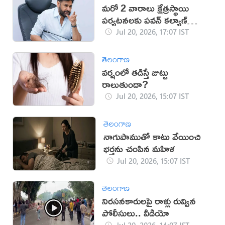
మరో 2 వారాలు క్షేత్రస్థాయి
పర్యటనలకు పవన్ కల్యాణ్
దూరం
Jul 20, 2026, 17:07 IST
తెలంగాణ
వర్షంలో తడిస్తే జుట్టు
రాలుతుందా?
Jul 20, 2026, 15:07 IST
తెలంగాణ
నాగుపాముతో కాటు వేయించి
భర్తను చంపిన మహిళ
Jul 20, 2026, 15:07 IST
తెలంగాణ
నిరసనకారులపై రాళ్లు రువ్విన
పోలీసులు.. వీడియో
Jul 20, 2026, 14:07 IST