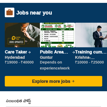
Jobs near you
Care Taker
Public Area
Training cum
Cleaner
Placement
Hyderabad
Guntur
Krishna-
vijayawada
₹19000 - ₹40000
Depends on
₹10000 - ₹25000
experience/work
Explore more jobs
సంబంధిత పోస్ట్