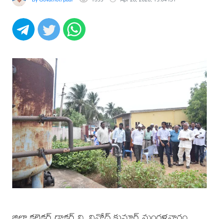
జిల్లా కలెక్టర్ డాక్టర్ వి. వినోద్ కుమార్ మంగళవారం