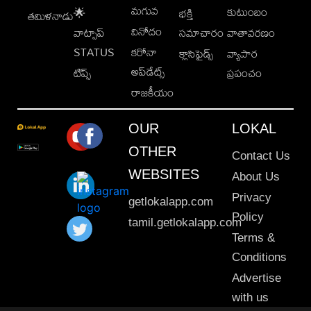
మగువ
కుటుంబం
🌟
భక్తి
తమిళనాడు
వినోదం
వాట్సాప్
సమాచారం
వాతావరణం
STATUS
కరోనా
క్లాసిఫైడ్స్
వ్యాపార
అప్‌డేట్స్
టిప్స్
ప్రపంచం
రాజకీయం
OUR
LOKAL
OTHER
Contact Us
WEBSITES
About Us
Privacy
getlokalapp.com
Policy
tamil.getlokalapp.com
Terms &
Conditions
Advertise
with us