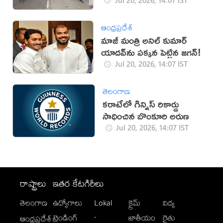
ఆంధ్రప్రదేశ్
మాజీ మంత్రి అనిల్ కుమార్
యాదవ్‌ను పక్కన పెట్టిన జగన్!
Jul 20, 2026, 14:07 IST
తెలంగాణ
కరాటేలో గిన్నిస్ రికార్డు
సాధించిన బొంకూరి అరుణ
Jul 20, 2026, 14:07 IST
రాష్ట్రాలు
ఇతర కేటగిరీలు
తెలంగాణ
ఉద్యోగాలు
Lokal
క్రైమ్
విద్య
-
ట్రెండింగ్
జాతీయం
రైతు
ఆంధ్రప్రదేశ్