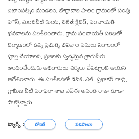
నిజాంపట్నం మండలం, బొర్రావారి పాలెం గ్రామంలో పంపు
హౌస్, మంచినీటి కుంట, విలేజీ క్లినిక్, పంచాయతీ
భవనాలను పరిశీలించారు. గ్రామ పంచాయతీ పరిధిలో
నిర్మాణంలో ఉన్న ప్రభుత్వ భవనాల పనులు సకాలంలో
పూర్తి చేయాలని, ప్రజలకు స్వచ్ఛమైన త్రాగునీరు
అందించేందుకు అధికారులు చర్యలు చేపట్టాలని ఆయన
ఆదేశించారు. ఈ పరిశీలనలో డిపిఓ ఎల్. ప్రభాకర్ రావు,
గ్రామీణ నీటి సరాఫరా శాఖ ఎస్ఈ అనంత రాజు కూడా
పాల్గొన్నారు.
ట్యాగ్స్ :
లోకల్
పరిపాలన