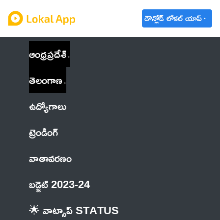
డౌన్లోడ్ లోకల్ యాప్
ఆంధ్రప్రదేశ్
తెలంగాణ
ఉద్యోగాలు
ట్రెండింగ్
వాతావరణం
బడ్జెట్ 2023-24
🌟 వాట్సాప్ STATUS