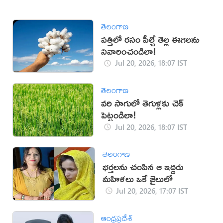
తెలంగాణ
పత్తిలో రసం పీల్చే తెల్ల ఈగలను
నివారించండిలా!
Jul 20, 2026, 18:07 IST
తెలంగాణ
వరి సాగులో తెగుళ్లకు చెక్
పెట్టండిలా!
Jul 20, 2026, 18:07 IST
తెలంగాణ
భర్తలను చంపిన ఆ ఇద్దరు
మహిళలు ఒకే జైలులో
Jul 20, 2026, 17:07 IST
ఆంధ్రప్రదేశ్