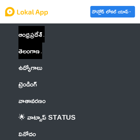
డౌన్లోడ్ లోకల్ యాప్
ఆంధ్రప్రదేశ్
తెలంగాణ
ఉద్యోగాలు
ట్రెండింగ్
వాతావరణం
🌟 వాట్సాప్ STATUS
వినోదం