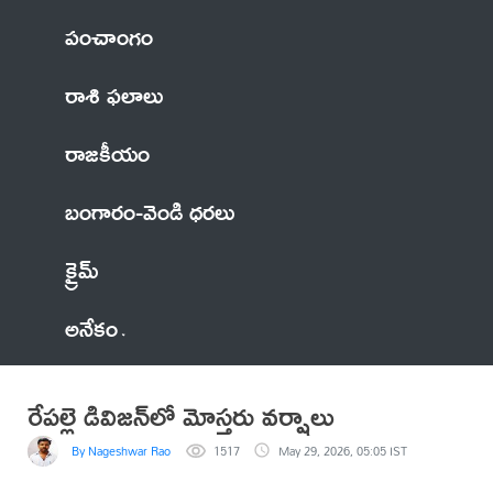
పంచాంగం
రాశి ఫలాలు
రాజకీయం
బంగారం-వెండి ధరలు
క్రైమ్
అనేకం
రేపల్లె డివిజన్‌లో మోస్తరు వర్షాలు
By Nageshwar Rao
1517
May 29, 2026, 05:05 IST