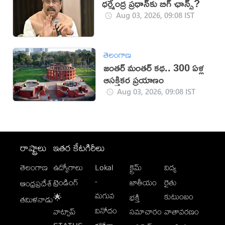
ధర్మేంద్ర ప్రధాన్‌కు బిగ్‌ ఛాన్స్?
Aug 03, 2026, 09:08 IST
తెలంగాణ
జంతర్‌ మంతర్‌ కథ.. 300 ఏళ్ల
ఆసక్తికర ప్రయాణం
Aug 03, 2026, 09:08 IST
రాష్ట్రాలు
ఇతర కేటగిరీలు
తెలంగాణ
ఉద్యోగాలు
Lokal
క్రైమ్
విద్య
-
ట్రెండింగ్
జాతీయం
రైతు
ఆంధ్రప్రదేశ్
మగువ
కుటుంబం
🌟
భక్తి
తమిళనాడు
వినోదం
వాట్సాప్
సమాచారం
వాతావరణం