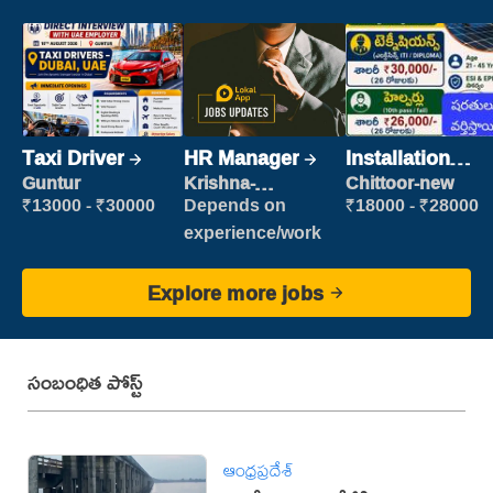
Taxi Driver
HR Manager
Installation
Engineer/
Guntur
Krishna-
Chittoor-new
vijayawada
Helper
₹13000 - ₹30000
Depends on
₹18000 - ₹28000
experience/work
Explore more jobs
సంబంధిత పోస్ట్
ఆంధ్రప్రదేశ్