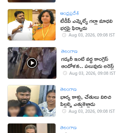
ఆంధ్రప్రదేశ్
టీడీపీ ఎమ్మెల్యే గ‌ల్లా మాధ‌వి
భ‌ర్త‌పై ఫిర్యాదు
Aug 03, 2026, 09:08 IST
తెలంగాణ
గడ్కరీ ఇంటి వద్ద కాంగ్రెస్
ఆందోళన.. పలువురు అరెస్ట్
Aug 03, 2026, 09:08 IST
తెలంగాణ
భార్య కాళ్లు, చేతులు విరిచి
పిల్లల్ని ఎత్తుకెళ్లాడు
Aug 03, 2026, 09:08 IST
తెలంగాణ