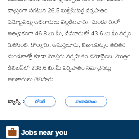
వ్యాప్తంగా సగటున 26.5 మిల్లీమీటర్ల వర్షపాతం
నమోదైనట్లు అధికారులు వెల్లడించారు. చుండూరులో
అత్యధికంగా 46.8 మి.మీ, వేమూరులో 43.6 మి.మీ వర్షం
కురిసింది. కొల్లూరు, అమర్తలూరు, నిజాంపట్నం తదితర
మండలాల్లో కూడా మోస్తరు వర్షపాతం నమోదైంది. మొత్తం
డివిజన్‌లో 238.6 మి.మీ వర్షపాతం నమోదైనట్లు
అధికారులు తెలిపారు.
ట్యాగ్స్ :
లోకల్
వాతావరణం
Jobs near you