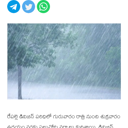
రేపల్లె డివిజన్ పరిధిలో గురువారం రాత్రి నుంచి శుక్రవారం
ఉదయం వరకు పలుచోట్ల వర్షాలు కురిశాయి. డివిజన్