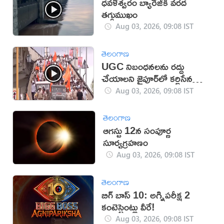
ధవళేశ్వరం బ్యారేజీకి వరద
తగ్గుముఖం
Aug 03, 2026, 09:08 IST
తెలంగాణ
UGC నిబంధనలను రద్దు
చేయాలని జైపూర్‌లో కర్ణిసేన
నిరసన (వీడియో)
Aug 03, 2026, 09:08 IST
తెలంగాణ
ఆగస్టు 12న సంపూర్ణ
సూర్యగ్రహణం
Aug 03, 2026, 09:08 IST
తెలంగాణ
బిగ్ బాస్ 10: అగ్నిపరీక్ష 2
కంటెస్టెంట్లు వీరే!
Aug 03, 2026, 09:08 IST