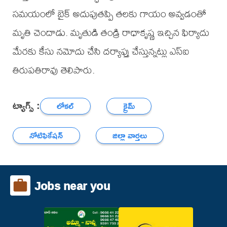
సమయంలో బైక్ అదుపుతప్పి తలకు గాయం అవ్వడంతో
మృతి చెందాడు. మృతుడి తండ్రి రాధాకృష్ణ ఇచ్చిన ఫిర్యాదు
మేరకు కేసు నమోదు చేసి దర్యాప్తు చేస్తున్నట్లు ఎస్ఐ
తిరుపతిరావు తెలిపారు.
ట్యాగ్స్ :
లోకల్
క్రైమ్
నోటిఫికేషన్
జిల్లా వార్తలు
Jobs near you