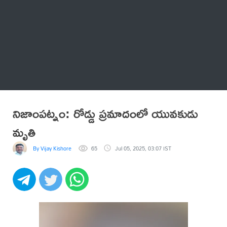
Thatstelugu
బిగ్ బాస్
అనేకం
నిజాంపట్నం: రోడ్డు ప్రమాదంలో యువకుడు
మృతి
By Vijay Kishore
65
Jul 05, 2025, 03:07 IST