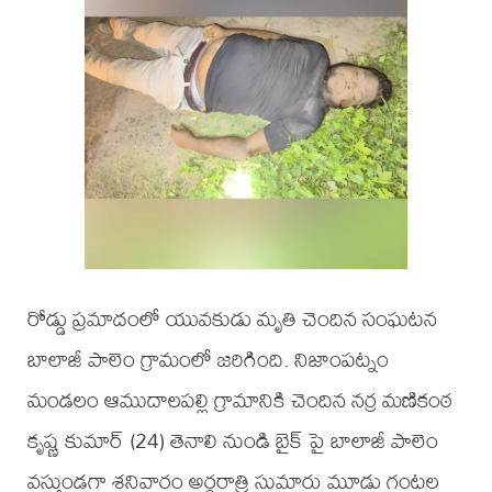
రోడ్డు ప్రమాదంలో యువకుడు మృతి చెందిన సంఘటన
బాలాజీ పాలెం గ్రామంలో జరిగింది. నిజాంపట్నం
మండలం ఆముదాలపల్లి గ్రామానికి చెందిన నర్ర మణికంఠ
కృష్ణ కుమార్ (24) తెనాలి నుండి బైక్ పై బాలాజీ పాలెం
వస్తుండగా శనివారం అర్ధరాత్రి సుమారు మూడు గంటల