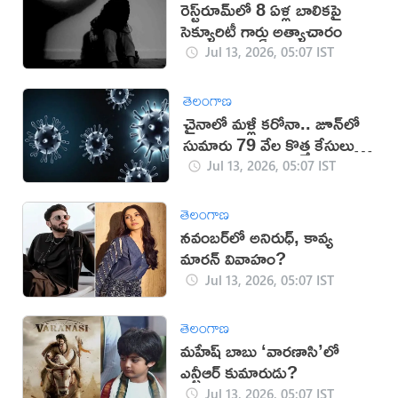
రెస్ట్‌రూమ్‌లో 8 ఏళ్ల బాలికపై
సెక్యూరిటీ గార్డు అత్యాచారం
Jul 13, 2026, 05:07 IST
తెలంగాణ
చైనాలో మళ్లీ కరోనా.. జూన్‌లో
సుమారు 79 వేల కొత్త కేసులు
నమోదు
Jul 13, 2026, 05:07 IST
తెలంగాణ
నవంబర్‌లో అనిరుధ్, కావ్య
మారన్ వివాహం?
Jul 13, 2026, 05:07 IST
తెలంగాణ
మహేష్ బాబు ‘వారణాసి’లో
ఎన్టీఆర్ కుమారుడు?
Jul 13, 2026, 05:07 IST