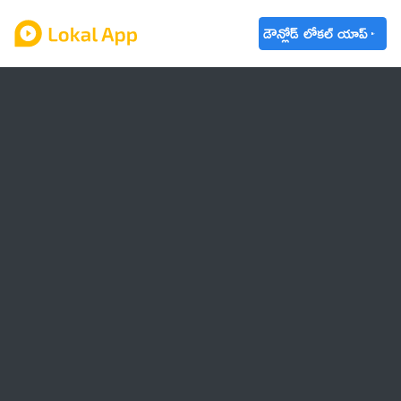
డౌన్లోడ్ లోకల్ యాప్
ఆంధ్రప్రదేశ్
తెలంగాణ
ఉద్యోగాలు
ట్రెండింగ్
వాతావరణం
బడ్జెట్ 2023-24
🌟 వాట్సాప్ STATUS