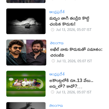
ఆంధ్రప్రదేశ్
మద్యం తాగి తండ్రిని కొట్టి
చంపిన కొడుకు!
Jul 13, 2026, 05:07 IST
తెలంగాణ
అఖిల్‌ నాకు కొడుకుతో సమానం:
చిరంజీవి
Jul 13, 2026, 05:07 IST
ఆంధ్రప్రదేశ్
అకౌంట్లలోకి రూ.13 వేలు..
అర్హులో? కాదో?
తెలుసుకోండిలా..
Jul 13, 2026, 05:07 IST
తెలంగాణ