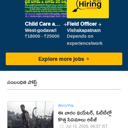
Child Care and
Field Officer
Patient care
West-godavari
Vishakapatnam
₹18000 - ₹25000
Depends on
experience/work
Explore more jobs
సంబంధిత పోస్ట్
తెలంగాణ
ఈ వారం థియేటర్, ఓటీటీల్లో
కొత్త సినిమాలు రిలీజ్
Jul 13, 2026, 06:07 IST