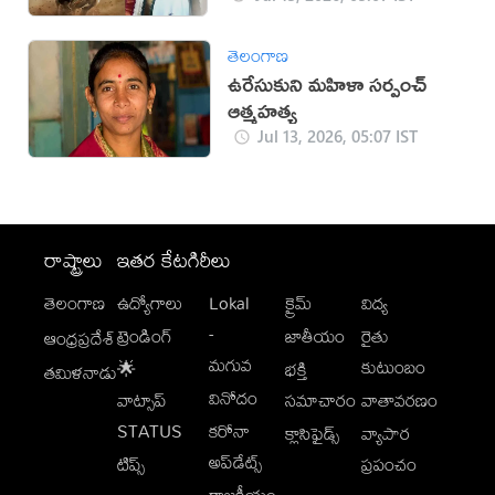
తెలంగాణ
ఉరేసుకుని మహిళా సర్పంచ్
ఆత్మహత్య
Jul 13, 2026, 05:07 IST
రాష్ట్రాలు
ఇతర కేటగిరీలు
తెలంగాణ
ఉద్యోగాలు
Lokal
క్రైమ్
విద్య
-
ట్రెండింగ్
జాతీయం
రైతు
ఆంధ్రప్రదేశ్
మగువ
కుటుంబం
🌟
భక్తి
తమిళనాడు
వినోదం
వాట్సాప్
సమాచారం
వాతావరణం
STATUS
కరోనా
క్లాసిఫైడ్స్
వ్యాపార
అప్‌డేట్స్
టిప్స్
ప్రపంచం
రాజకీయం