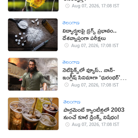
Aug 07, 2026, 17:08 IST
తెలంగాణ
విద్యార్థులపై డ్రగ్స్ ప్రభావం..
దేశవ్యాప్తంగా పరీక్షలు
Aug 07, 2026, 17:08 IST
తెలంగాణ
నెట్‌ఫ్లిక్స్‌లో వ్యూస్.. నాన్-
ఇంగ్లీష్ సినిమాగా ‘ధురంధర్’
రికార్డు
Aug 07, 2026, 17:08 IST
తెలంగాణ
పార్లమెంట్ క్యాంటీన్లలో 2003
నుంచే కూల్ డ్రింక్స్ నిషేధం!
Aug 07, 2026, 17:08 IST