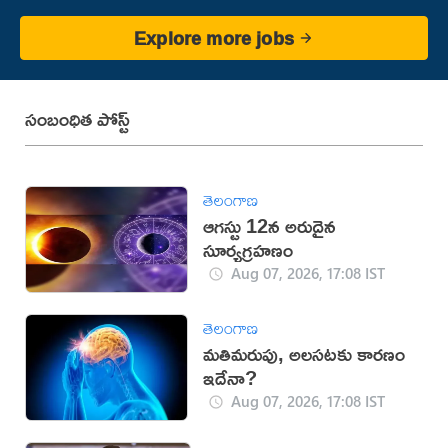
Explore more jobs
సంబంధిత పోస్ట్
తెలంగాణ
ఆగస్టు 12న అరుదైన
సూర్యగ్రహణం
Aug 07, 2026, 17:08 IST
తెలంగాణ
మతిమరుపు, అలసటకు కారణం
ఇదేనా?
Aug 07, 2026, 17:08 IST