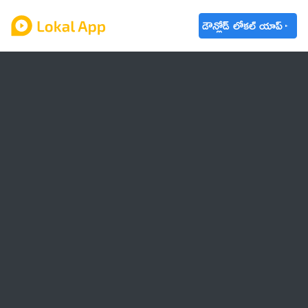
డౌన్లోడ్ లోకల్ యాప్
ఆంధ్రప్రదేశ్
తెలంగాణ
ఉద్యోగాలు
ట్రెండింగ్
వాతావరణం
🌟 వాట్సాప్ STATUS
వినోదం