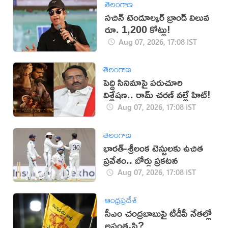
తెలంగాణ
సచిన్ టెండూల్కర్ బ్రాండ్ విలువ
రూ. 1,200 కోట్లు!
Aug 07, 2026, 17:08 IST
తెలంగాణ
పెద్ది సినిమాపై పరుచూరి
విశ్లేషణ.. రామ్ చరణ్ వల్లే హిట్!
Aug 07, 2026, 17:08 IST
తెలంగాణ
భారత్-శ్రీలంక టెస్టులకు ఉచిత
ప్రవేశం.. బోర్డు ప్రకటన
Aug 07, 2026, 17:08 IST
ఆంధ్రప్రదేశ్
సీఎం చంద్రబాబుపై టీడీపీ నేతల్లో
అసంతృప్తి?