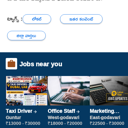
ట్యాగ్స్ :
లోకల్
ఇతర కంటెంట్
జిల్లా వార్తలు
Jobs near you
Taxi Driver
Office Staff
Marketing
Executive
Guntur
West-godavari
East-godavari
₹13000 - ₹30000
₹18000 - ₹20000
₹22500 - ₹30000