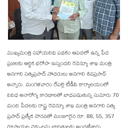
ముఖ్యమంత్రి సహాయనిధి పథకం ఆపదలో ఉన్న పేద
ప్రజలకు ఆర్థిక భరోసా ఇస్తుందని రెవెన్యూ శాఖ మంత్రి
అనగాని సత్యప్రసాద్ సోదరులు అనగాని శివప్రసాద్
అన్నారు. మంగళవారం రేపల్లె టీడీపి కార్యాలయంలో
వివిధ అనారోగ్య కారణాలతో బాధపడుతున్న సుమారు 70
మంది పేదలకు రాష్ట్ర రెవెన్యూ శాఖ మంత్రి అనగాని సత్య
ప్రసాద్ ప్రత్యేక చొరవతో మంజూరైన రూ. 88, 55, 357
రూపాయల చెక్కులను బాధితులకు అందజేశారు.