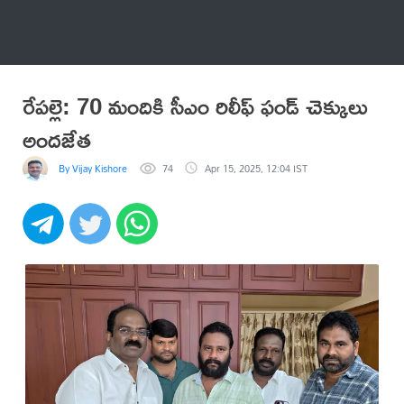
అనేకం
రేపల్లె: 70 మందికి సీఎం రిలీఫ్ ఫండ్ చెక్కులు
అందజేత
By Vijay Kishore
74
Apr 15, 2025, 12:04 IST