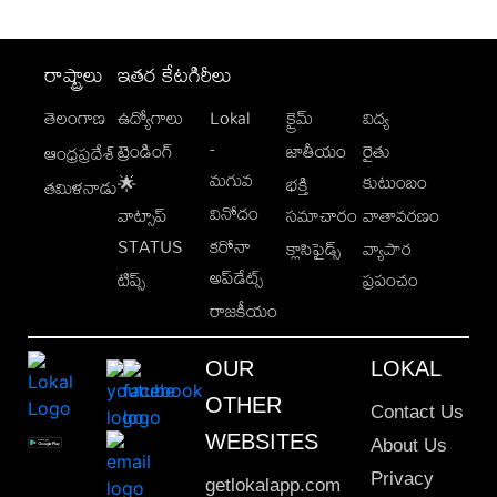
రాష్ట్రాలు
ఇతర కేటగిరీలు
తెలంగాణ
ఉద్యోగాలు
Lokal
క్రైమ్
విద్య
-
ట్రెండింగ్
జాతీయం
రైతు
ఆంధ్రప్రదేశ్
మగువ
కుటుంబం
🌟
భక్తి
తమిళనాడు
వినోదం
వాట్సాప్
సమాచారం
వాతావరణం
STATUS
కరోనా
క్లాసిఫైడ్స్
వ్యాపార
అప్‌డేట్స్
టిప్స్
ప్రపంచం
రాజకీయం
OUR
LOKAL
OTHER
Contact Us
WEBSITES
About Us
Privacy
getlokalapp.com