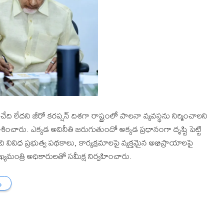
ి లేదని జీరో కరప్షన్ దిశగా రాష్ట్రంలో పాలనా వ్యవస్థను నిర్మించాలని
ారు. ఎక్కడ అవినీతి జరుగుతుందో అక్కడ ప్రధానంగా దృష్టి పెట్టి
ివిధ ప్రభుత్వ పథకాలు, కార్యక్రమాలపై వ్యక్తమైన అభిప్రాయాలపై
యమంత్రి అధికారులతో సమీక్ష నిర్వహించారు.
ు