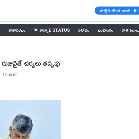
డౌన్లోడ్ లోకల్ యాప్
వాతావరణం
🌟 వాట్సాప్ STATUS
వినోదం
పంచాంగం
రాశి ఫలాల
రుజువైతే చర్యలు తప్పవు
, 15:06 IST