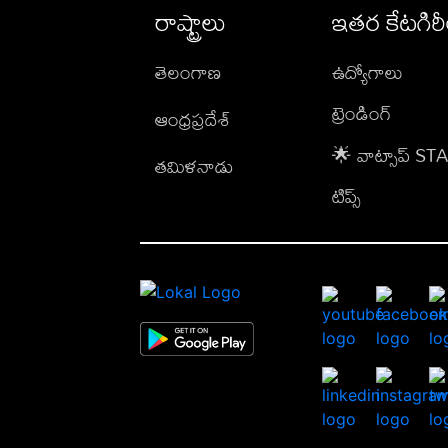
రాష్ట్రాలు
ఇతర కేటగిర
తెలంగాణ
ఉద్యోగాలు
ట్రెండింగ్
ఆంధ్రప్రదేశ్
🌟 వాట్సాప్ S
తమిళనాడు
టిప్స్