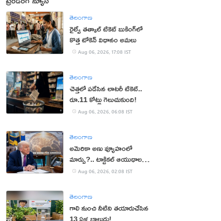
ట్రెండింగ్ న్యూస్
తెలంగాణ
రైల్వే తత్కాల్ టికెట్ బుకింగ్‌లో
కొత్త టోకెన్ విధానం అమలు
Aug 06, 2026, 17:08 IST
తెలంగాణ
చెత్తలో పడేసిన లాటరీ టికెట్..
రూ.11 కోట్లు గెలుచుకుంది!
Aug 06, 2026, 06:08 IST
తెలంగాణ
అమెరికా అణు వ్యూహంలో
మార్పు?.. టాక్టికల్ ఆయుధాలకు
ప్రాధాన్యం!
Aug 06, 2026, 02:08 IST
తెలంగాణ
గాలి నుంచి నీటిని తయారుచేసిన
13 ఏళ్ల బాలుడు!