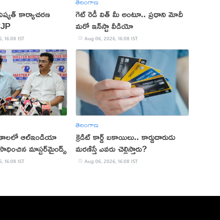
తెలంగాణ
ష్యత్ కార్యాచరణ
గెట్ రెడీ విత్ మీ అంటూ.. ప్రధాని మోదీ
CJP
మరో ఇన్‌స్టా వీడియో
, 16:08 IST
Aug 06, 2026, 16:08 IST
తెలంగాణ
ితాలలో ఆల్ఇండియా
క్రెడిట్ కార్డ్ బకాయిలు.. కార్డుదారుడు
ాధించిన మాస్టర్‌మైండ్స్
మరణిస్తే ఎవరు చెల్లిస్తారు?
, 16:08 IST
Aug 06, 2026, 16:08 IST