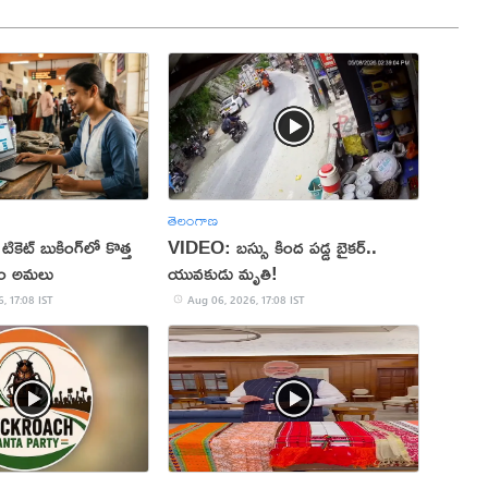
తెలంగాణ
 టికెట్ బుకింగ్‌లో కొత్త
VIDEO: బస్సు కింద పడ్డ బైకర్..
నం అమలు
యువకుడు మృతి!
, 17:08 IST
Aug 06, 2026, 17:08 IST