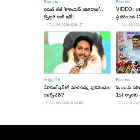
తెలంగాణ
తెలంగాణ
వరుణ్ తేజ్ 'కొరియన్ కనకరాజు'..
VIDEO: భవి
ట్విట్టర్ టాక్ ఇదే!
ప్రకటించిన 
Aug 06, 2026, 17:08 IST
Aug 06, 2026
ఆంధ్రప్రదేశ్
తెలంగాణ
డీలిమిటేషన్‌తో మారనున్న పులివెందుల
సి.ఎం.ఏ ఫల
రిజర్వేషన్?
1st ర్యాంకు స
Aug 06, 2026, 16:08 IST
Aug 06, 2026