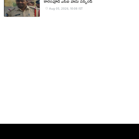
కారంపూడి ఎస్ఐ వాసు స‌స్పెండ్‌
Aug 05, 2026, 10:08 IST