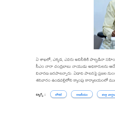
ఏ శాఖలో, ఎక్కడ, ఎవరు అవినీతికి పాల్పడినా సహించేద
సీఎం నారా చంద్రబాబు నాయుడు అధికారులను ఆదేశించ
విచారణ జరపాలన్నారు. ఏడాది పాలనపై ప్రజల నుంచి వ
శనివారం ఉండవల్లిలోని క్యాంపు కార్యాలయంలో ముఖ్
ట్యాగ్స్ :
లోకల్
రాజకీయం
జిల్లా వార్తల