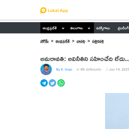
ఆంధ్రప్రదేశ్
తెలంగాణ
ఉద్యోగాలు
ట్రెండింగ్
హోమ్
ఆంధ్రప్రదేశ్
బాపట్ల
సత్తెనపల్లి
అమరావతి: అవినీతిని సహించేది లేదు.. 
By K. Gopi
69
చూసినవారు
Jun 14, 2025