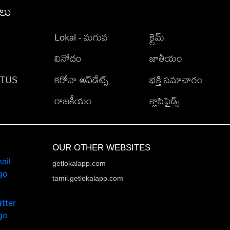
ీలు
Lokal - మగువ
క్రైమ్
వినోదం
జాతీయం
TATUS
కరోనా అప్‌డేట్స్
భక్తి సమాచారం
రాజకీయం
క్లాసిఫైడ్స్
OUR OTHER WEBSITES
getlokalapp.com
tamil.getlokalapp.com