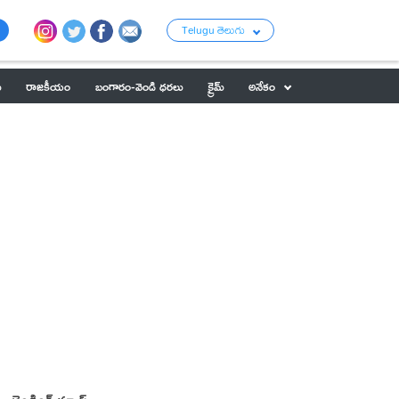
Telugu తెలుగు
ు
రాజకీయం
బంగారం-వెండి ధరలు
క్రైమ్
అనేకం