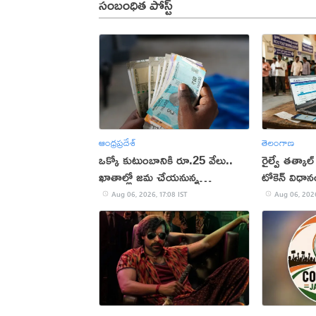
సంబంధిత పోస్ట్
ఆంధ్రప్రదేశ్
తెలంగాణ
ఒక్కో కుటుంబానికి రూ.25 వేలు..
రైల్వే తత్కాల్
ఖాతాల్లో జ‌మ చేయ‌నున్న
టోకెన్ విధా
ప్ర‌భుత్వం..!
Aug 06, 2026, 17:08 IST
Aug 06, 2026