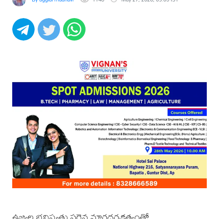
ఉజ్వల భవిష్యత్తు సరైన మార్గదర్శకత్వంతో