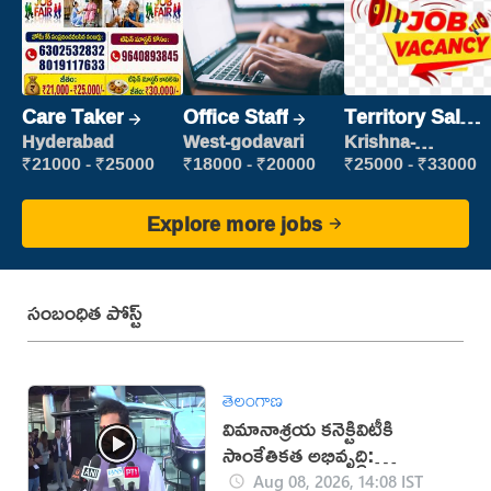
Care Taker
Office Staff
Territory Sales
Manager
Hyderabad
West-godavari
Krishna-
vijayawada
₹21000 - ₹25000
₹18000 - ₹20000
₹25000 - ₹33000
Explore more jobs
సంబంధిత పోస్ట్
తెలంగాణ
విమానాశ్రయ కనెక్టివిటీకి
సాంకేతికత అభివృద్ధి:
రామ్మోహన్ నాయుడు
Aug 08, 2026, 14:08 IST