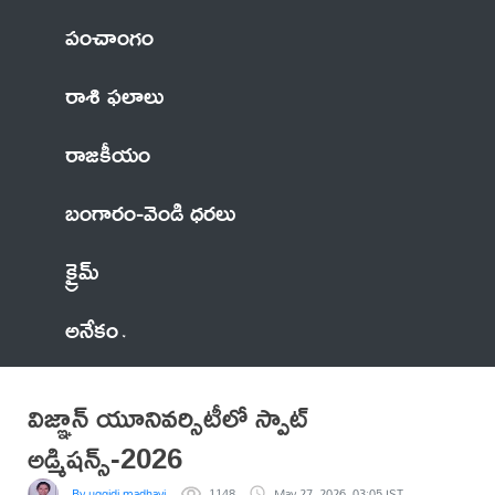
పంచాంగం
రాశి ఫలాలు
రాజకీయం
బంగారం-వెండి ధరలు
క్రైమ్
అనేకం
విజ్ఞాన్ యూనివర్సిటీలో స్పాట్
అడ్మిషన్స్-2026
By uggidi madhavi
1148
May 27, 2026, 03:05 IST