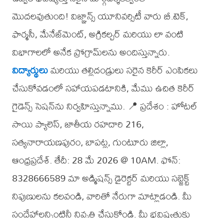
మొదలవుతుంది! విజ్ఞాన్స్ యూనివర్సిటీ వారు బీ.టెక్,
ఫార్మసీ, మేనేజ్‌మెంట్, అగ్రికల్చర్ మరియు లా వంటి
విభాగాలలో అనేక ప్రోగ్రామ్‌లను అందిస్తున్నారు.
విద్యార్థులు
మరియు తల్లిదండ్రులు సరైన కెరీర్ ఎంపికలు
చేసుకోవడంలో సహాయపడటానికి, మేము ఉచిత కెరీర్
గైడెన్స్ సెషన్‌ను నిర్వహిస్తున్నాము. 📍 ప్రదేశం : హోటల్
సాయి ప్యాలెస్, జాతీయ రహదారి 216,
సత్యనారాయణపురం, బాపట్ల, గుంటూరు జిల్లా,
ఆంధ్రప్రదేశ్. తేదీ: 28 మే 2026 @ 10AM. ఫోన్:
8328666589 మా అడ్మిషన్స్ డైరెక్టర్ మరియు సబ్జెక్ట్
నిపుణులను కలవండి, వారితో నేరుగా మాట్లాడండి. మీ
సందేహాలన్నింటినీ నివృత్తి చేసుకోండి. మీ భవిష్యత్తుకు