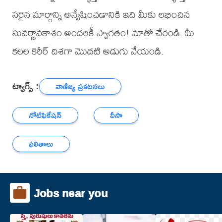
సరైన మార్గాన్ని అన్వేషించడానికి ఇది మీకు లభించిన
సువర్ణావకాశం.అందరికీ స్వాగతం! మాతో చేరండి. మీ
కలల కెరీర్ దిశగా మొదటి అడుగు వేయండి.
ట్యాగ్స్ :
వాణిజ్య ప్రకటనలు
నోటిఫికేషన్
వీసా
ఫలితాలు
Jobs near you