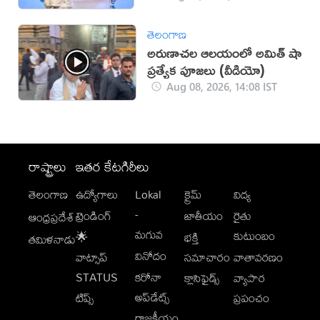
తెలంగాణ
అరుణాచల ఆలయంలో అమిత్ షా
ప్రత్యేక పూజలు (వీడియో)
Aug 08, 2026, 14:08 IST
రాష్ట్రాలు
ఇతర కేటగిరీలు
తెలంగాణ
ఉద్యోగాలు
Lokal
క్రైమ్
విద్య
-
ట్రెండింగ్
జాతీయం
రైతు
ఆంధ్రప్రదేశ్
మగువ
కుటుంబం
🌟
భక్తి
తమిళనాడు
వినోదం
వాట్సాప్
సమాచారం
వాతావరణం
STATUS
కరోనా
క్లాసిఫైడ్స్
వ్యాపార
అప్‌డేట్స్
టిప్స్
ప్రపంచం
రాజకీయం