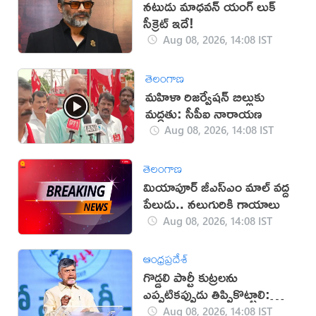
నటుడు మాధవన్ యంగ్ లుక్
సీక్రెట్ ఇదే!
Aug 08, 2026, 14:08 IST
తెలంగాణ
మహిళా రిజర్వేషన్ బిల్లుకు
మద్దతు: సీపీఐ నారాయణ
Aug 08, 2026, 14:08 IST
తెలంగాణ
మియాపూర్‌ జీఎస్‌ఎం మాల్‌ వద్ద
పేలుడు.. నలుగురికి గాయాలు
Aug 08, 2026, 14:08 IST
ఆంధ్రప్రదేశ్
గొడ్డలి పార్టీ కుట్రలను
ఎప్పటికప్పుడు తిప్పికొట్టాలి:
చంద్రబాబు
Aug 08, 2026, 14:08 IST