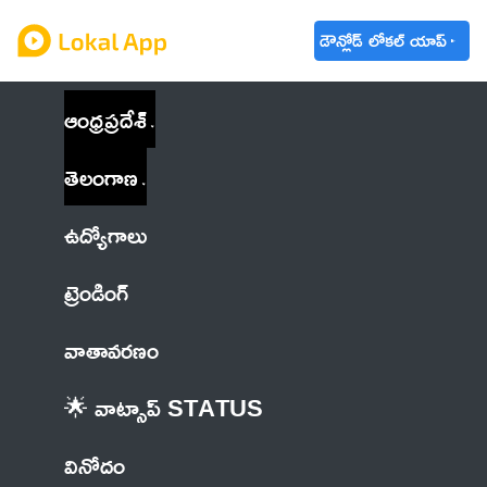
డౌన్లోడ్ లోకల్ యాప్
ఆంధ్రప్రదేశ్
తెలంగాణ
ఉద్యోగాలు
ట్రెండింగ్
వాతావరణం
🌟 వాట్సాప్ STATUS
వినోదం