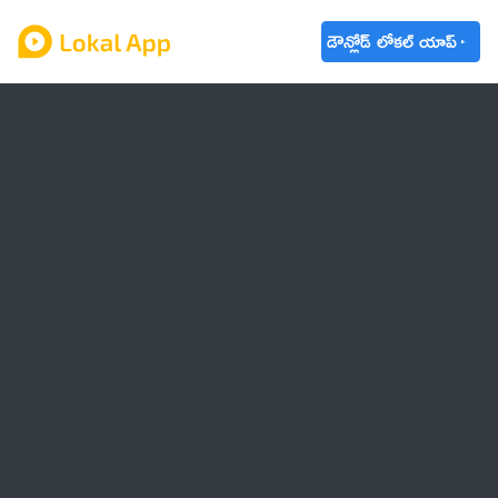
డౌన్లోడ్ లోకల్ యాప్
ఆంధ్రప్రదేశ్
తెలంగాణ
ఉద్యోగాలు
ట్రెండింగ్
వాతావరణం
🌟 వాట్సాప్ STATUS
వినోదం