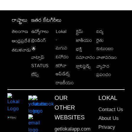
రాష్ట్రాలు
ఇతర కేటగిరీలు
తెలంగాణ
ఉద్యోగాలు
Lokal
క్రైమ్
విద్య
-
ట్రెండింగ్
జాతీయం
రైతు
ఆంధ్రప్రదేశ్
మగువ
కుటుంబం
🌟
భక్తి
తమిళనాడు
వినోదం
వాట్సాప్
సమాచారం
వాతావరణం
STATUS
కరోనా
క్లాసిఫైడ్స్
వ్యాపార
అప్‌డేట్స్
టిప్స్
ప్రపంచం
రాజకీయం
OUR
LOKAL
OTHER
Contact Us
WEBSITES
About Us
Privacy
getlokalapp.com