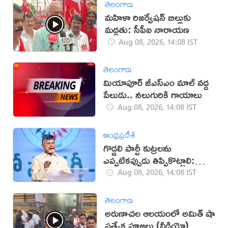
తెలంగాణ
మహిళా రిజర్వేషన్ బిల్లుకు
మద్దతు: సీపీఐ నారాయణ
Aug 08, 2026, 14:08 IST
తెలంగాణ
మియాపూర్‌ జీఎస్‌ఎం మాల్‌ వద్ద
పేలుడు.. నలుగురికి గాయాలు
Aug 08, 2026, 14:08 IST
ఆంధ్రప్రదేశ్
గొడ్డలి పార్టీ కుట్రలను
ఎప్పటికప్పుడు తిప్పికొట్టాలి:
చంద్రబాబు
Aug 08, 2026, 14:08 IST
తెలంగాణ
అరుణాచల ఆలయంలో అమిత్ షా
ప్రత్యేక పూజలు (వీడియో)