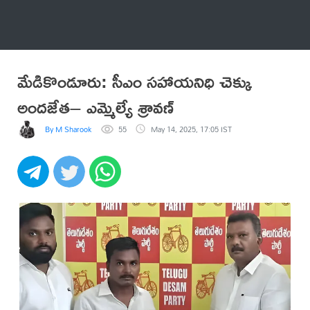
అనేకం
మేడికొండూరు: సీఎం సహాయనిధి చెక్కు
అందజేత– ఎమ్మెల్యే శ్రావణ్
By M Sharook
55
May 14, 2025, 17:05 IST