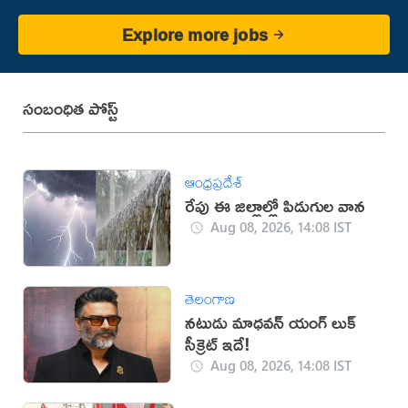
Explore more jobs
సంబంధిత పోస్ట్
ఆంధ్రప్రదేశ్
రేపు ఈ జిల్లాల్లో పిడుగుల వాన
Aug 08, 2026, 14:08 IST
తెలంగాణ
నటుడు మాధవన్ యంగ్ లుక్
సీక్రెట్ ఇదే!
Aug 08, 2026, 14:08 IST