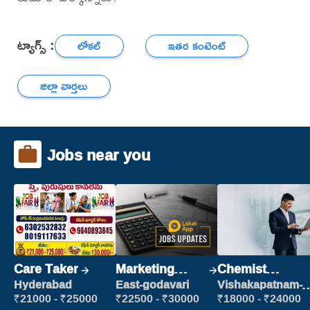
ట్యాగ్స్ :
లోకల్
ఇతర కంటెంట్
జిల్లా వార్తలు
Jobs near you
Care Taker
Marketing
Chemist
Executive
Production
Hyderabad
East-godavari
Vishakapatnam-
new
Executive
₹21000 - ₹25000
₹22500 - ₹30000
₹18000 - ₹24000