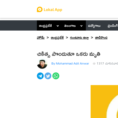
ఆంధ్రప్రదేశ్
తెలంగాణ
ఉద్యోగాలు
ట్రెండింగ్
హోమ్
ఆంధ్రప్రదేశ్
గుంటూరు జిల్లా
తాడికొండ
చికిత్స పొందుతూ ఒకరు మృతి
By Mohammad Adil Anwar
1317
చూసినవార