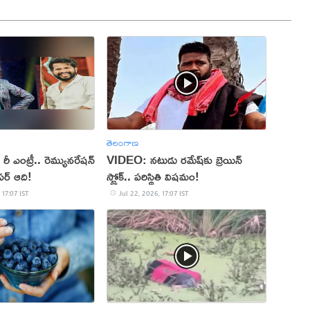
తెలంగాణ
కి రీ ఎంట్రీ.. రెమ్యునరేషన్
VIDEO: నటుడు రమేష్‌‌కు బ్రెయిన్
పర్ ఆది!
స్ట్రోక్.. పరిస్థితి విషమం!
 17:07 IST
Jul 22, 2026, 17:07 IST