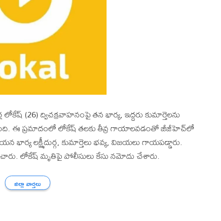
ోకేష్ (26) ద్విచక్రవాహనంపై తన భార్య, ఇద్దరు కుమార్తెలను
ొట్టింది. ఈ ప్రమాదంలో లోకేష్ తలకు తీవ్ర గాయాలవడంతో జీజీహెచ్‌లో
ార్య లక్ష్మీదుర్గ, కుమార్తెలు భవ్య, విజయలు గాయపడ్డారు.
లించారు. లోకేష్ మృతిపై పోలీసులు కేసు నమోదు చేశారు.
జిల్లా వార్తలు