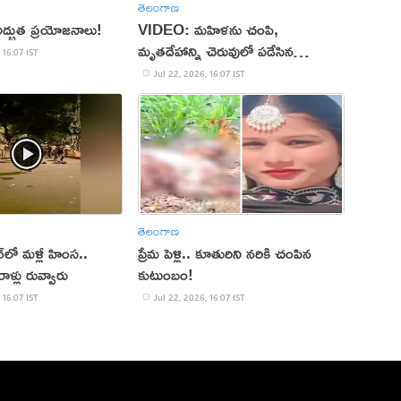
తెలంగాణ
ో అద్భుత ప్రయోజనాలు!
VIDEO: మహిళను చంపి,
మృతదేహాన్ని చెరువులో పడేసిన
 16:07 IST
దుండగులు!
Jul 22, 2026, 16:07 IST
తెలంగాణ
‌లో మళ్లీ హింస..
ప్రేమ పెళ్లి.. కూతురిని నరికి చంపిన
ాళ్లు రువ్వారు
కుటుంబం!
 16:07 IST
Jul 22, 2026, 16:07 IST