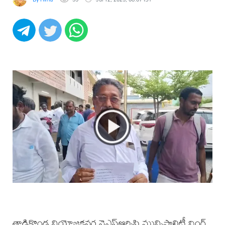
తాడికొండ నియోజకవర్గ వైఎస్ఆర్సిపి మున్సిపాలిటీ వింగ్