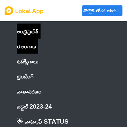
డౌన్లోడ్ లోకల్ యాప్
ఆంధ్రప్రదేశ్
తెలంగాణ
ఉద్యోగాలు
ట్రెండింగ్
వాతావరణం
బడ్జెట్ 2023-24
🌟 వాట్సాప్ STATUS