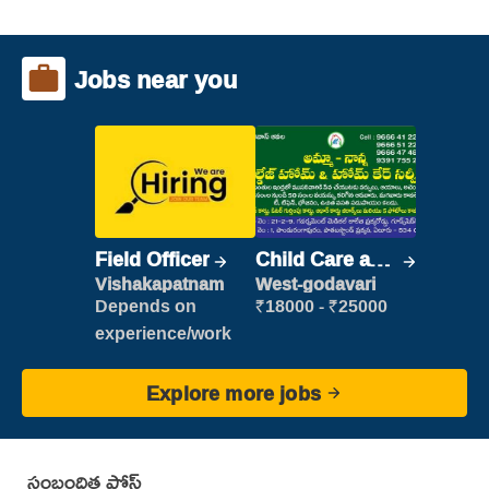
Jobs near you
Field Officer
Child Care and
Patient care
Vishakapatnam
West-godavari
Depends on
₹18000 - ₹25000
experience/work
Explore more jobs
సంబంధిత పోస్ట్