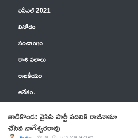
ఐపీఎల్ 2021
వినోదం
పంచాంగం
రాశి ఫలాలు
రాజకీయం
అనేకం
తాడికొండ: వైసిపి పార్టీ పదవికి రాజీనామా
చేసిన నాగేశ్వరరావు
By Hima
55
Jul 12, 2025, 08:07 IST