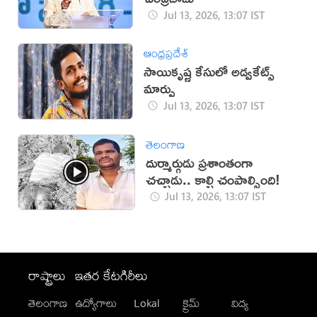
Jul 13, 2026, 13:07 IST
ఆంధ్రప్రదేశ్
సాయికృష్ణ కేసులో అడ్వకేట్స్
మార్పు
Jul 13, 2026, 13:07 IST
తెలంగాణ
దుర్మార్గుడు ప్రశాంతంగా
చచ్చాడు.. కాల్చి చంపాల్సింది!
Jul 13, 2026, 13:07 IST
రాష్ట్రాలు
ఇతర కేటగిరీలు
తెలంగాణ
ఉద్యోగాలు
Lokal
క్రైమ్
విద్య