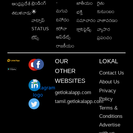
-
ట్రెండింగ్
జాతీయం
రైతు
ఆంధ్రప్రదేశ్
మగువ
కుటుంబం
🌟
భక్తి
తమిళనాడు
వినోదం
వాట్సాప్
సమాచారం
వాతావరణం
STATUS
కరోనా
క్లాసిఫైడ్స్
వ్యాపార
అప్‌డేట్స్
టిప్స్
ప్రపంచం
రాజకీయం
OUR
LOKAL
OTHER
Contact Us
WEBSITES
About Us
Privacy
getlokalapp.com
Policy
tamil.getlokalapp.com
Terms &
Conditions
Advertise