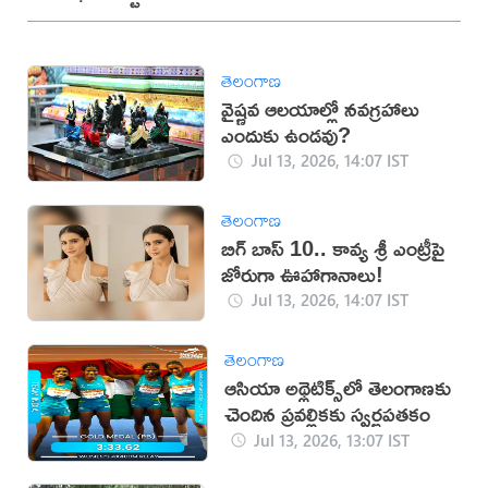
తెలంగాణ
వైష్ణవ ఆలయాల్లో నవగ్రహాలు
ఎందుకు ఉండవు?
Jul 13, 2026, 14:07 IST
తెలంగాణ
బిగ్ బాస్ 10.. కావ్య శ్రీ ఎంట్రీపై
జోరుగా ఊహాగానాలు!
Jul 13, 2026, 14:07 IST
తెలంగాణ
ఆసియా అథ్లెటిక్స్‌లో తెలంగాణకు
చెందిన ప్రవల్లికకు స్వర్ణపతకం
Jul 13, 2026, 13:07 IST