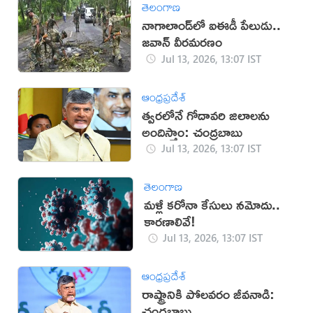
తెలంగాణ
నాగాలాండ్‌లో ఐఈడీ పేలుడు..
జవాన్ వీరమరణం
Jul 13, 2026, 13:07 IST
ఆంధ్రప్రదేశ్
త్వరలోనే గోదావరి జిలాలను
అందిస్తాం: చంద్రబాబు
Jul 13, 2026, 13:07 IST
తెలంగాణ
మళ్లీ కరోనా కేసులు నమోదు..
కారణాలివే!
Jul 13, 2026, 13:07 IST
ఆంధ్రప్రదేశ్
రాష్ట్రానికి పోలవరం జీవనాడి:
చంద్రబాబు