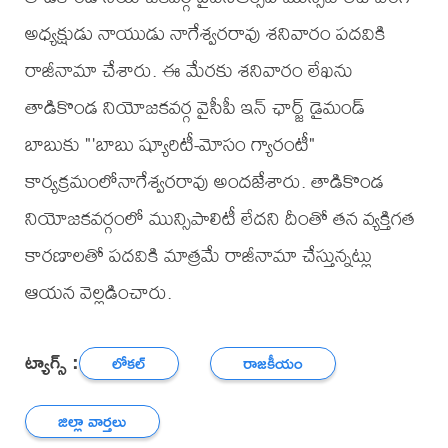
అధ్యక్షుడు నాయుడు నాగేశ్వరరావు శనివారం పదవికి
రాజీనామా చేశారు. ఈ మేరకు శనివారం లేఖను
తాడికొండ నియోజకవర్గ వైసీపీ ఇన్ ఛార్జ్ డైమండ్
బాబుకు "'బాబు ష్యూరిటీ-మోసం గ్యారంటీ"
కార్యక్రమంలోనాగేశ్వరరావు అందజేశారు. తాడికొండ
నియోజకవర్గంలో మున్సిపాలిటీ లేదని దీంతో తన వ్యక్తిగత
కారణాలతో పదవికి మాత్రమే రాజీనామా చేస్తున్నట్లు
ఆయన వెల్లడించారు.
ట్యాగ్స్ :
లోకల్
రాజకీయం
జిల్లా వార్తలు