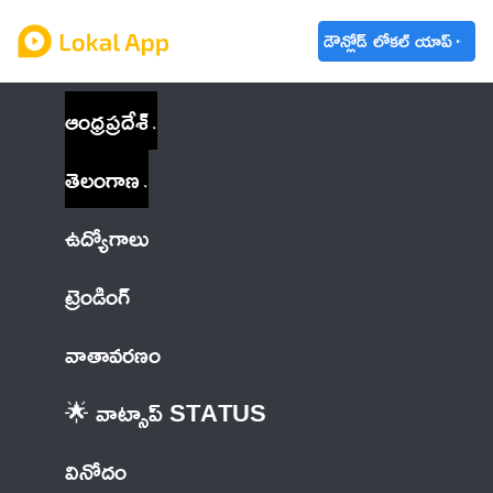
డౌన్లోడ్ లోకల్ యాప్
ఆంధ్రప్రదేశ్
తెలంగాణ
ఉద్యోగాలు
ట్రెండింగ్
వాతావరణం
🌟 వాట్సాప్ STATUS
వినోదం