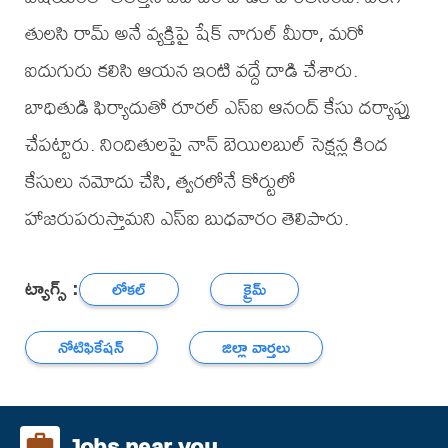
తులసి రామ్ అనే వ్యక్తిపై షేక్ నాగుల్ మీరా, మరో
ఐదుగురు కలిసి ఆయన ఇంటి వద్దే దాడి చేశారు.
బాధితుడి ఫిర్యాదుతో రూరల్ ఎస్ఐ ఆనంద్ కేసు దర్యాప్తు
చేపట్టారు. నిందితులపై నాన్ బెయిలబుల్ సెక్షన్ల కింద
కేసులు నమోదు చేసి, త్వరలోనే కోర్టులో
హాజరుపరుస్తామని ఎస్ఐ బుధవారం తెలిపారు.
ట్యాగ్స్ :
లోకల్
క్రైమ్
నోటిఫికేషన్
జిల్లా వార్తలు
Jobs near you