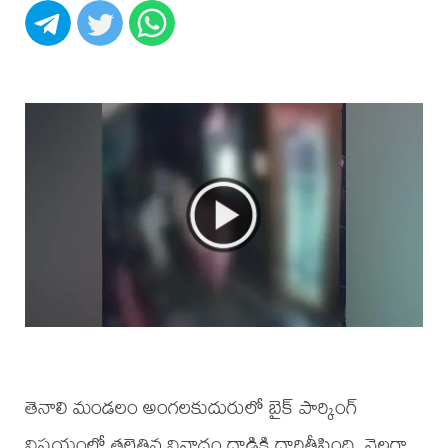
తెనాలి మండలం అంగలకుదురులో బైక్ పార్కింగ్
విషయంలో తలెత్తిన వివాదం దాడికి దారితీసింది. వెలగా