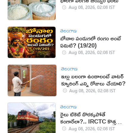
భారీగా పెరిగిన బియ్యం ధరలు
Aug 08, 2026, 02:08 IST
తెలంగాణ
బోనాల పండుగలో రంగం అంటే
ఏమిటి? (19/20)
Aug 08, 2026, 02:08 IST
తెలంగాణ
ఇల్లు బలంగా ఉండాలంటే వాటర్
క్యూరింగ్ ఎన్ని రోజులు చేయాలి?
Aug 08, 2026, 02:08 IST
తెలంగాణ
రైలు టికెట్ దొరక్కపోతే
కంగారేలా?.. IRCTC కొత్త
సదుపాయంతో టెన్షన్‌కు చెక్
Aug 08, 2026, 02:08 IST