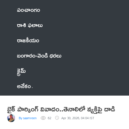
పంచాంగం
రాశి ఫలాలు
రాజకీయం
బంగారం-వెండి ధరలు
క్రైమ్
అనేకం
బైక్ పార్కింగ్ వివాదం..తెనాలిలో వ్యక్తిపై దాడి
By saamreen
62
Apr 30, 2026, 04:04 IST