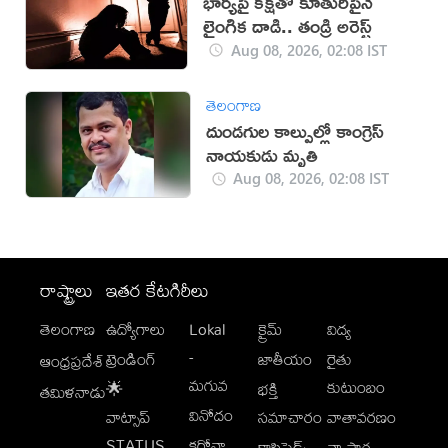
భార్యపై కక్షతో కూతురిపైనే
లైంగిక దాడి.. తండ్రి అరెస్ట్
Aug 08, 2026, 02:08 IST
తెలంగాణ
దుండగుల కాల్పుల్లో కాంగ్రెస్
నాయకుడు మృతి
Aug 08, 2026, 02:08 IST
రాష్ట్రాలు
ఇతర కేటగిరీలు
తెలంగాణ
ఉద్యోగాలు
Lokal
క్రైమ్
విద్య
-
ట్రెండింగ్
జాతీయం
రైతు
ఆంధ్రప్రదేశ్
మగువ
కుటుంబం
🌟
భక్తి
తమిళనాడు
వినోదం
వాట్సాప్
సమాచారం
వాతావరణం
STATUS
కరోనా
క్లాసిఫైడ్స్
వ్యాపార