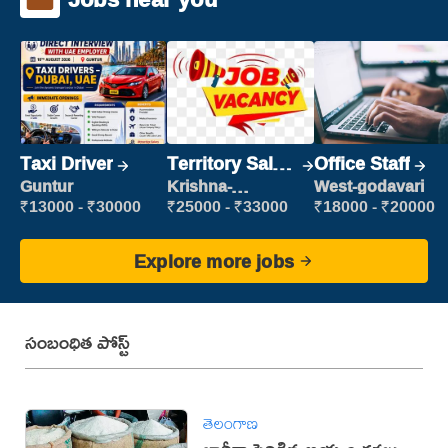
Taxi Driver
Territory Sales
Office Staff
Manager
Guntur
Krishna-
West-godavari
vijayawada
₹13000 - ₹30000
₹25000 - ₹33000
₹18000 - ₹20000
Explore more jobs
సంబంధిత పోస్ట్
తెలంగాణ