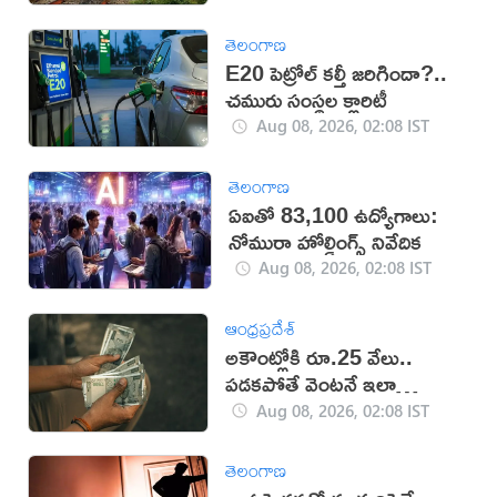
తెలంగాణ
E20 పెట్రోల్ కల్తీ జరిగిందా?..
చమురు సంస్థల క్లారిటీ
Aug 08, 2026, 02:08 IST
తెలంగాణ
ఏఐతో 83,100 ఉద్యోగాలు:
నోమురా హోల్డింగ్స్ నివేదిక
Aug 08, 2026, 02:08 IST
ఆంధ్రప్రదేశ్
అకౌంట్లోకి రూ.25 వేలు..
పడకపోతే వెంటనే ఇలా
చేయండి!
Aug 08, 2026, 02:08 IST
తెలంగాణ