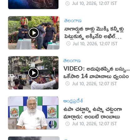
Jul 10, 2026, 12:07 IST
తెలంగాణ
నాగార్జున కాళ్లు మొక్కి కన్నీళ్లు
పెట్టుకున్న అక్కినేని అఖిల్
(వీడియో)
Jul 10, 2026, 12:07 IST
తెలంగాణ
VIDEO: అదుపుతప్పిన బస్సు..
ఒకేసారి 14 వాహనాలు ధ్వంసం
Jul 10, 2026, 12:07 IST
ఆంధ్రప్రదేశ్
ఉపా చట్టాన్ని ఉప్మా చట్టంగా
మార్చారు: అంబటి రాంబాబు
Jul 10, 2026, 12:07 IST