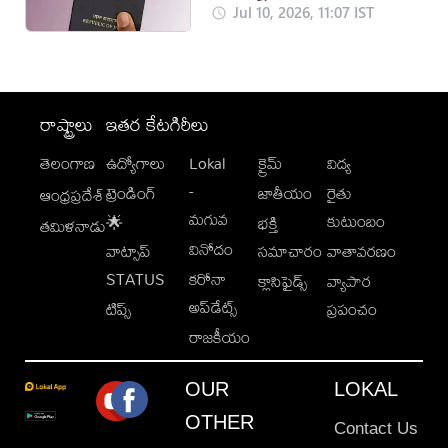
Jul 10, 2026, 11:07 IST
రాష్ట్రాలు
ఇతర కేటగిరీలు
తెలంగాణ
ఉద్యోగాలు
Lokal
క్రైమ్
విద్య
-
ట్రెండింగ్
జాతీయం
రైతు
ఆంధ్రప్రదేశ్
మగువ
కుటుంబం
🌟
భక్తి
తమిళనాడు
వినోదం
వాట్సాప్
సమాచారం
వాతావరణం
STATUS
కరోనా
క్లాసిఫైడ్స్
వ్యాపార
అప్‌డేట్స్
టిప్స్
ప్రపంచం
రాజకీయం
OUR
LOKAL
OTHER
Contact Us