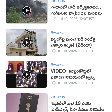
తెలంగాణ
గోదాంలో భారీ అగ్నిప్రమాదం..
గుడిసెలకు వ్యాపించిన మంటలు
Jul 10, 2026, 12:07 IST
తెలంగాణ
బిల్డింగ్‌పై నుంచి పడి రెండేళ్ల
చిన్నారి మృతి! (వీడియో)
Jul 10, 2026, 12:07 IST
తెలంగాణ
VIDEO: సుప్రీంకోర్టులో
విచారణ సమయంలో స్వల్ప
ఉద్రిక్తత
Jul 10, 2026, 12:07 IST
తెలంగాణ
కువైట్‌లో జులై 19 వరకు
పాస్‌పోర్ట్‌, వీసా సేవలు నిలిపివేత