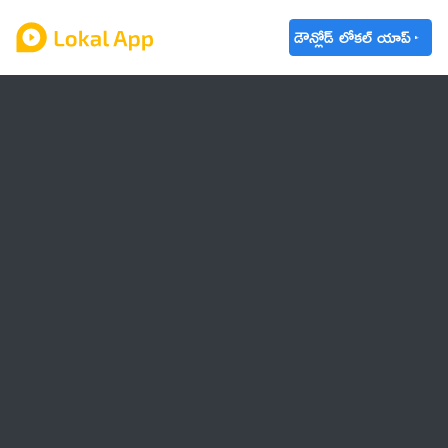
డౌన్లోడ్ లోకల్ యాప్
ఆంధ్రప్రదేశ్
తెలంగాణ
ఉద్యోగాలు
ట్రెండింగ్
వాతావరణం
బడ్జెట్ 2023-24
🌟 వాట్సాప్ STATUS