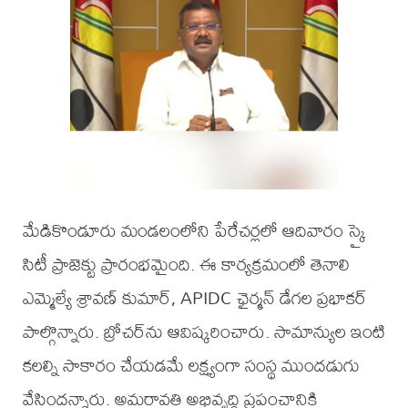
మేడికొండూరు మండలంలోని పేరేచర్లలో ఆదివారం స్కై
సిటీ ప్రాజెక్టు ప్రారంభమైంది. ఈ కార్యక్రమంలో తెనాలి
ఎమ్మెల్యే శ్రావణ్ కుమార్, APIDC ఛైర్మన్ డేగల ప్రభాకర్
పాల్గొన్నారు. బ్రోచర్‌ను ఆవిష్కరించారు. సామాన్యుల ఇంటి
కలల్ని సాకారం చేయడమే లక్ష్యంగా సంస్థ ముందడుగు
వేసిందన్నారు. అమరావతి అభివృద్ధి ప్రపంచానికి