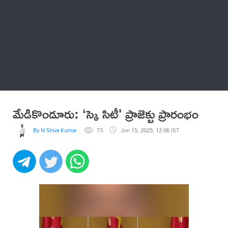
Thatstelugu
బిగ్ బాస్
అనేకం
మేడికొండూరు: ‘స్కై సిటీ' ప్రాజెక్టు ప్రారంభం
By N Shiva Kumar
73
Jun 15, 2025, 12:06 IST