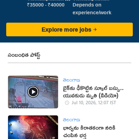
new
₹35000 - ₹40000
Depends on
experience/work
Explore more jobs
సంబంధిత పోస్ట్
తెలంగాణ
బైక్‌ను ఢీకొట్టిన స్కూల్ బస్సు..
యువకుడు మృతి (వీడియో)
Jul 10, 2026, 12:07 IST
తెలంగాణ
భార్యను కిరాతకంగా నరికి
చంపిన భర్త