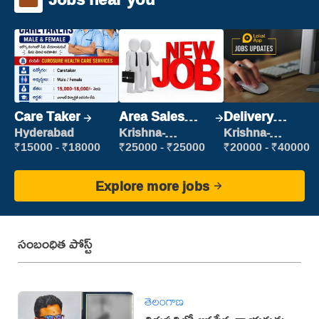
Care Taker
Area Sales
Delivery
Manager (Field
Executive
Hyderabad
Krishna-
Krishna-
vijayawada
vijayawada
Sales)
₹15000 - ₹18000
₹25000 - ₹25000
₹20000 - ₹40000
Explore more jobs
సంబంధిత పోస్ట్
తెలంగాణ