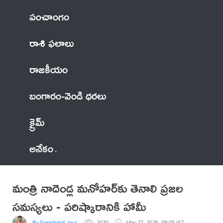
పంచాంగం
రాశి ఫలాలు
రాజకీయం
బంగారం-వెండి ధరలు
క్రైమ్
అనేకం
మంత్రి నాదెండ్ల మనోహర్‌కు తెనాలి ప్రజల
సమస్యలు - పరిష్కారానికి హామీ
By Gopichand Journalist
2030
May 27, 2026, 09:05 IST