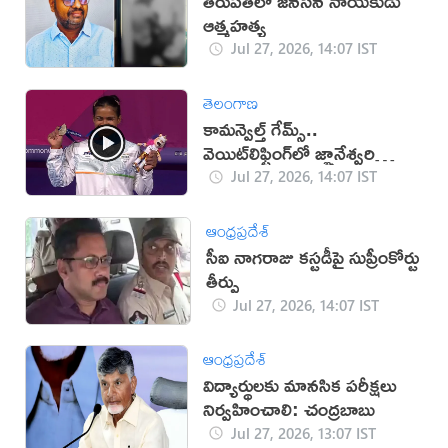
తిరుపతిలో జనసేన నాయకుడు
ఆత్మహత్య
Jul 27, 2026, 14:07 IST
తెలంగాణ
కామన్వెల్త్ గేమ్స్..
వెయిట్‌లిఫ్టింగ్‌లో జ్ఞానేశ్వరి
యాదవ్‌కు రజతం
Jul 27, 2026, 14:07 IST
ఆంధ్రప్రదేశ్
సీఐ నాగరాజు కస్టడీపై సుప్రీంకోర్టు
తీర్పు
Jul 27, 2026, 14:07 IST
ఆంధ్రప్రదేశ్
విద్యార్థులకు మానసిక పరీక్షలు
నిర్వహించాలి: చంద్రబాబు
Jul 27, 2026, 13:07 IST