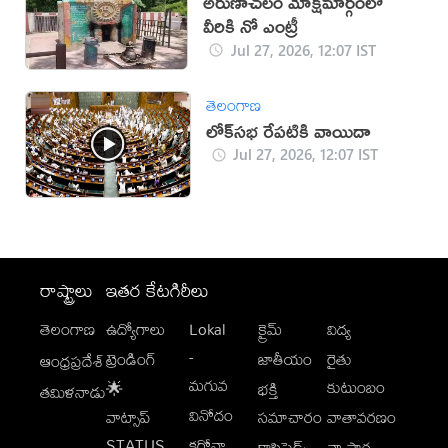
అరుణాచలం మోక్షమార్గంలో
వీరికి నో ఎంట్రీ
Jul 27, 2026, 12:07 IST
తెలంగాణ
లోక్‌సభ రేపటికి వాయిదా
Jul 27, 2026, 12:07 IST
రాష్ట్రాలు
ఇతర కేటగిరీలు
తెలంగాణ
ఉద్యోగాలు
Lokal
క్రైమ్
విద్య
-
ట్రెండింగ్
జాతీయం
రైతు
ఆంధ్రప్రదేశ్
మగువ
కుటుంబం
🌟
భక్తి
తమిళనాడు
వినోదం
వాట్సాప్
సమాచారం
వాతావరణం
STATUS
కరోనా
క్లాసిఫైడ్స్
వ్యాపార