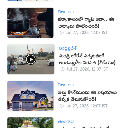
తెలంగాణ
వర్షాకాలంలో గ్యాస్ ఆదా.. ఈ
చిట్కాలు పాటించండి!
Jul 27, 2026, 12:07 IST
ఆంధ్రప్రదేశ్
మంత్రి లోకేశ్ పర్యటనలో
అంగన్వాడీల నిరసన (వీడియో)
Jul 27, 2026, 12:07 IST
తెలంగాణ
ఇల్లు కొనేముందు ఈ విషయాలు
తప్పక తెలుసుకోండి!
Jul 27, 2026, 12:07 IST
తెలంగాణ