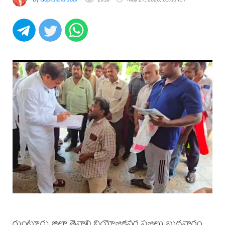
గుంటూరు జిల్లా తెనాలి నియోజకవర్గ ప్రజలు బుధవారం