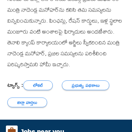
మంత్రి నాదెండ్ల మనోహర్‌ను కలిసి తమ సమస్యలను
విన్నవించుకున్నారు. పింఛన్లు, రేషన్ కార్డులు, ఇళ్ల స్థలాల
మంజూరు వంటి అంశాలపై ఫిర్యాదులు అందజేశారు.
తెనాలి క్యాంప్ కార్యాలయంలో అర్జీలు స్వీకరించిన మంత్రి
నాదెండ్ల మనోహర్, ప్రజల సమస్యలను పరిశీలించి
పరిష్కరిస్తామని హామీ ఇచ్చారు.
ట్యాగ్స్ :
లోకల్
ప్రభుత్వ పథకాలు
జిల్లా వార్తలు
Jobs near you