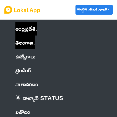
డౌన్లోడ్ లోకల్ యాప్
ఆంధ్రప్రదేశ్
తెలంగాణ
ఉద్యోగాలు
ట్రెండింగ్
వాతావరణం
🌟 వాట్సాప్ STATUS
వినోదం