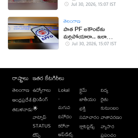
Jul 30, 2026, 15:07 IST
తెలంగాణ
పాత PF అకౌంట్‌ను
మర్చిపోయారా.. ఇలా
తెలుసుకోండి!
Jul 30, 2026, 15:07 IST
రాష్ట్రాలు
ఇతర కేటగిరీలు
తెలంగాణ
ఉద్యోగాలు
Lokal
క్రైమ్
విద్య
-
ట్రెండింగ్
జాతీయం
రైతు
ఆంధ్రప్రదేశ్
మగువ
కుటుంబం
🌟
భక్తి
తమిళనాడు
వినోదం
వాట్సాప్
సమాచారం
వాతావరణం
STATUS
కరోనా
క్లాసిఫైడ్స్
వ్యాపార
అప్‌డేట్స్
టిప్స్
ప్రపంచం