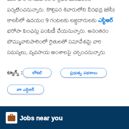
పర్యటించనున్నారు. కొల్లిపర శివారులోని వీరభద్ర (బీసీ)
కాలనీలో ఉదయం 9 గంటలకు లబ్ధిదారులకు
ఎన్టీఆర్
భరోసా పింఛన్లు పంపిణీ చేయనున్నారు. అనంతరం
బొమ్మువానిపాలెంలో రైతులతో సమావేశమై వారి
సమస్యలు, వ్యవసాయ అంశాలపై చర్చించనున్నారు.
ట్యాగ్స్ :
లోకల్
ప్రభుత్వ పథకాలు
జూ ఎన్టీఆర్
Jobs near you