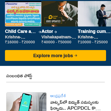
Child Care and
Actor
Training cum
Patient care
Placement
Krishna-
Vishakapatnam-
Krishna-
vijayawada
new
vijayawada
₹16000 - ₹20000
₹40000 - ₹50000
₹10000 - ₹25000
Explore more jobs
సంబంధిత పోస్ట్
ఆంధ్రప్రదేశ్
వాట్సప్‌లో విద్యుత్ సమస్యలకు
ఫిర్యాదు.. APCPDCL కొత్త