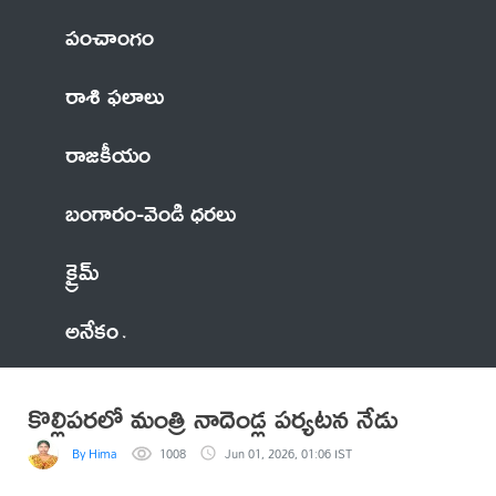
పంచాంగం
రాశి ఫలాలు
రాజకీయం
బంగారం-వెండి ధరలు
క్రైమ్
అనేకం
కొల్లిపరలో మంత్రి నాదెండ్ల పర్యటన నేడు
By Hima
1008
Jun 01, 2026, 01:06 IST