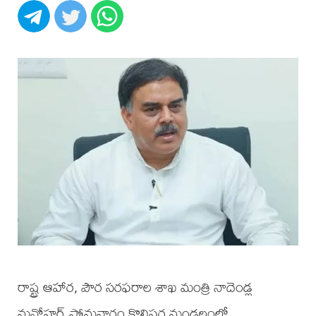
రాష్ట్ర ఆహార, పౌర సరఫరాల శాఖ మంత్రి నాదెండ్ల
మనోహర్ సోమవారం కొల్లిపర మండలంలో