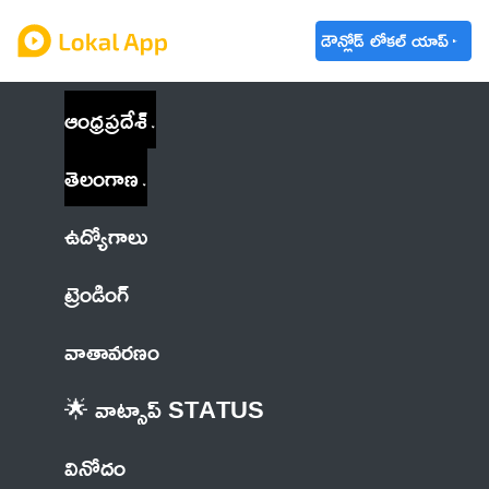
డౌన్లోడ్ లోకల్ యాప్
ఆంధ్రప్రదేశ్
తెలంగాణ
ఉద్యోగాలు
ట్రెండింగ్
వాతావరణం
🌟 వాట్సాప్ STATUS
వినోదం