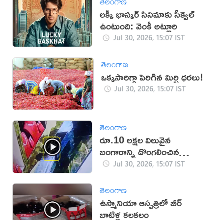
తెలంగాణ
లక్కీ భాస్కర్ సినిమాకు సీక్వెల్
ఉంటుంది: వెంకీ అట్లూరి
Jul 30, 2026, 15:07 IST
తెలంగాణ
ఒక్కసారిగ్గా పెరిగిన మిర్చి ధరలు!
Jul 30, 2026, 15:07 IST
తెలంగాణ
రూ.10 లక్షల విలువైన
బంగారాన్ని దొంగలించిన
‘ఎలుక’ (వీడియో)
Jul 30, 2026, 15:07 IST
తెలంగాణ
ఉస్మానియా ఆస్పత్రిలో బీర్
బాటిళ్ల కలకలం