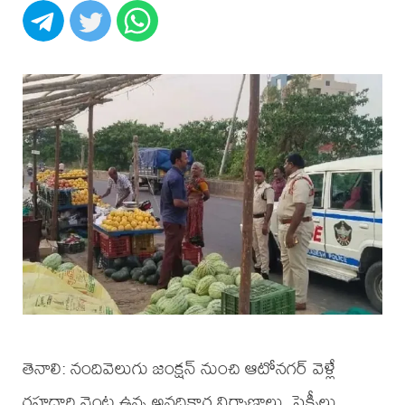
తెనాలి: నందివెలుగు జంక్షన్ నుంచి ఆటోనగర్ వెళ్లే
రహదారి వెంట ఉన్న అనధికార నిర్మాణాలు, ఫ్లెక్సీలు,