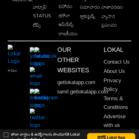
వినోదం
వాట్సాప్
సమాచారం
వాతావరణం
STATUS
కరోనా
క్లాసిఫైడ్స్
వ్యాపార
అప్‌డేట్స్
టిప్స్
ప్రపంచం
రాజకీయం
OUR
LOKAL
OTHER
Contact Us
WEBSITES
About Us
Privacy
getlokalapp.com
Policy
tamil.getlokalapp.com
Terms &
Conditions
Advertise
with us
Sitemap
తాజా వార్తలు & ఉద్యోగాలను పొందడానికి Lokal
డౌన్లోడ్ Lokal App