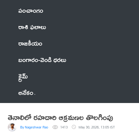
పంచాంగం
రాశి ఫలాలు
రాజకీయం
బంగారం-వెండి ధరలు
క్రైమ్
అనేకం
తెనాలిలో రహదారి ఆక్రమణల తొలగింపు
By Nageshwar Rao
1413
May 30, 2026, 13:05 IST