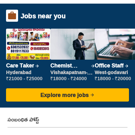
Jobs near you
Care Taker
Chemist
Office Staff
Production
Hyderabad
Vishakapatnam-
West-godavari
new
Executive
₹21000 - ₹25000
₹18000 - ₹24000
₹18000 - ₹20000
Explore more jobs
సంబంధిత పోస్ట్