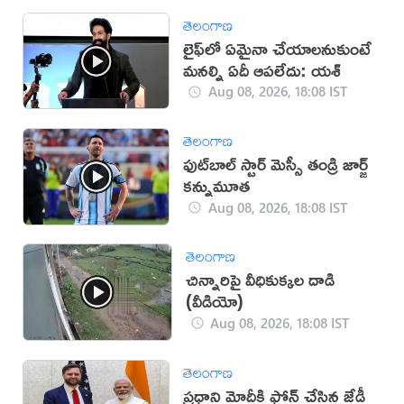
తెలంగాణ
లైఫ్‌లో ఏమైనా చేయాలనుకుంటే
మనల్ని ఏదీ ఆపలేదు: యశ్
Aug 08, 2026, 18:08 IST
తెలంగాణ
ఫుట్‌బాల్ స్టార్ మెస్సీ తండ్రి జార్జ్
కన్నుమూత
Aug 08, 2026, 18:08 IST
తెలంగాణ
చిన్నారిపై వీధికుక్కల దాడి
(వీడియో)
Aug 08, 2026, 18:08 IST
తెలంగాణ
ప్రధాని మోదీకి ఫోన్ చేసిన జేడీ