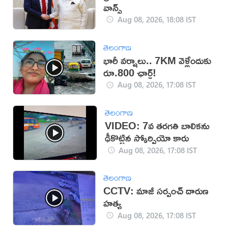
వాన్స్
Aug 08, 2026, 18:08 IST
తెలంగాణ
భారీ వర్షాలు.. 7KM వెళ్లేందుకు
రూ.800 ఛార్జ్!
Aug 08, 2026, 17:08 IST
తెలంగాణ
VIDEO: 7వ తరగతి బాలికను
ఢీకొట్టిన స్కోర్పియో కారు
Aug 08, 2026, 17:08 IST
తెలంగాణ
CCTV: మాజీ సర్పంచ్ దారుణ
హత్య
Aug 08, 2026, 17:08 IST