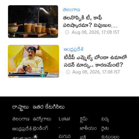
తెలంగాణ
తలనొప్పికి టీ, కాఫీ
పరిష్కారమా? నిపుణుల
సూచనలు ఇవే!
Aug 08, 2026, 17:08 IST
ఆంధ్రప్రదేశ్
టీడీపీ ఎమ్మెల్యే బోండా ఉమాలో
సడన్‌ మార్పు.. కారణమేంటి?
Aug 08, 2026, 17:08 IST
రాష్ట్రాలు
ఇతర కేటగిరీలు
తెలంగాణ
ఉద్యోగాలు
Lokal
క్రైమ్
విద్య
-
ట్రెండింగ్
జాతీయం
రైతు
ఆంధ్రప్రదేశ్
మగువ
కుటుంబం
🌟
భక్తి
తమిళనాడు