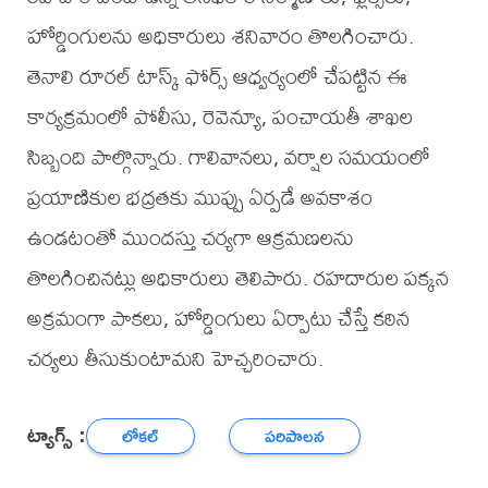
హోర్డింగులను అధికారులు శనివారం తొలగించారు.
తెనాలి రూరల్ టాస్క్ ఫోర్స్ ఆధ్వర్యంలో చేపట్టిన ఈ
కార్యక్రమంలో పోలీసు, రెవెన్యూ, పంచాయతీ శాఖల
సిబ్బంది పాల్గొన్నారు. గాలివానలు, వర్షాల సమయంలో
ప్రయాణికుల భద్రతకు ముప్పు ఏర్పడే అవకాశం
ఉండటంతో ముందస్తు చర్యగా ఆక్రమణలను
తొలగించినట్లు అధికారులు తెలిపారు. రహదారుల పక్కన
అక్రమంగా పాకలు, హోర్డింగులు ఏర్పాటు చేస్తే కఠిన
చర్యలు తీసుకుంటామని హెచ్చరించారు.
ట్యాగ్స్ :
లోకల్
పరిపాలన