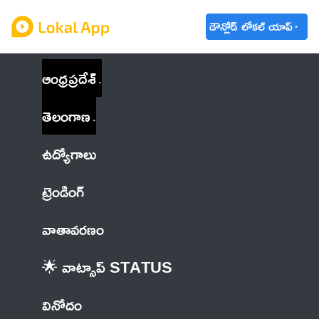
డౌన్లోడ్ లోకల్ యాప్
ఆంధ్రప్రదేశ్
తెలంగాణ
ఉద్యోగాలు
ట్రెండింగ్
వాతావరణం
🌟 వాట్సాప్ STATUS
వినోదం