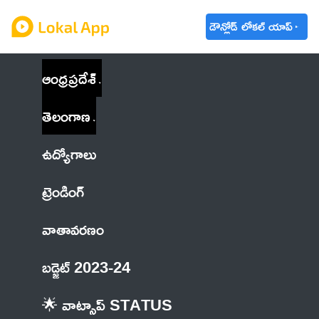
డౌన్లోడ్ లోకల్ యాప్
ఆంధ్రప్రదేశ్
తెలంగాణ
ఉద్యోగాలు
ట్రెండింగ్
వాతావరణం
బడ్జెట్ 2023-24
🌟 వాట్సాప్ STATUS