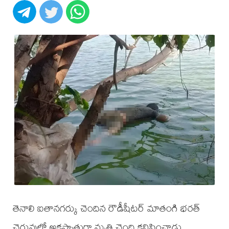
తెనాలి ఐతానగర్కు చెందిన రౌడీషీటర్ మాతంగి భరత్
చెరువులో అకస్మాత్తుగా మృతి చెంది కనిపించాడు.