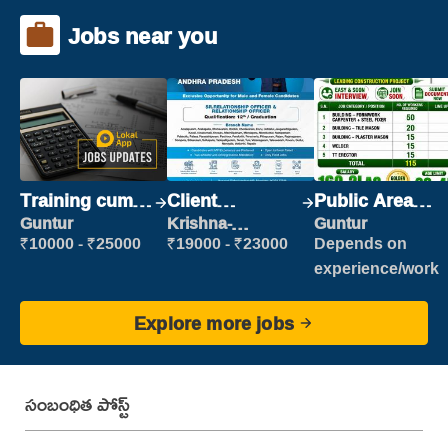
Jobs near you
Training cum
Client
Public Area
Placement
Relationship
Cleaner
Guntur
Krishna-
Guntur
vijayawada
Executive
₹10000 - ₹25000
₹19000 - ₹23000
Depends on
experience/work
Explore more jobs
సంబంధిత పోస్ట్