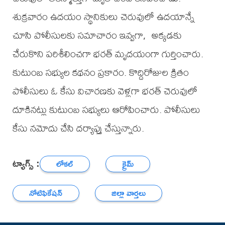
శుక్రవారం ఉదయం స్థానికులు చెరువులో ఉదయాన్నే
చూసి పోలీసులకు సమాచారం ఇవ్వగా, అక్కడకు
చేరుకొని పరిశీలించగా భరత్ మృదయంగా గుర్తించారు.
కుటుంబ సభ్యుల కథనం ప్రకారం. కొద్దిరోజుల క్రితం
పోలీసులు ఓ కేసు విచారణకు వెళ్లగా భరత్ చెరువులో
దూకినట్లు కుటుంబ సభ్యులు ఆరోపించారు. పోలీసులు
కేసు నమోదు చేసి దర్యాప్తు చేస్తున్నారు.
ట్యాగ్స్ :
లోకల్
క్రైమ్
నోటిఫికేషన్
జిల్లా వార్తలు