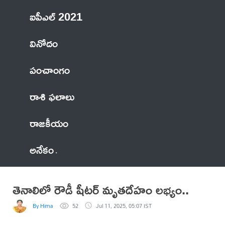
ఐపీఎల్ 2021
వినోదం
పంచాంగం
రాశి ఫలాలు
రాజకీయం
అనేకం
తెనాలిలో రౌడీ షీటర్ మృతదేహం లభ్యం..
By Hima
52
Jul 11, 2025, 05:07 IST