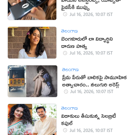
ప్రైవసీకి ముప్పు
Jul 16, 2026, 10:07 IST
తెలంగాణ
బెంగళూరులో లా విద్యార్థిని
దారుణ హత్య
Jul 16, 2026, 10:07 IST
తెలంగాణ
ప్రేమ పేరుతో బాలికపై సామూహిక
అత్యాచారం.. నలుగురి అరెస్ట్
Jul 16, 2026, 10:07 IST
తెలంగాణ
విడాకులు తీసుకున్న సెలబ్రిటీ
కపుల్
Jul 16, 2026, 10:07 IST