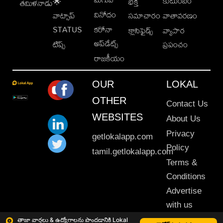
కుటుంబం
🌟
భక్తి
తమిళనాడు
వినోదం
వాట్సాప్
సమాచారం
వాతావరణం
STATUS
కరోనా
క్లాసిఫైడ్స్
వ్యాపార
అప్‌డేట్స్
టిప్స్
ప్రపంచం
రాజకీయం
OUR
LOKAL
OTHER
Contact Us
WEBSITES
About Us
Privacy
getlokalapp.com
Policy
tamil.getlokalapp.com
Terms &
Conditions
Advertise
with us
Sitemap
తాజా వార్తలు & ఉద్యోగాలను పొందడానికి Lokal