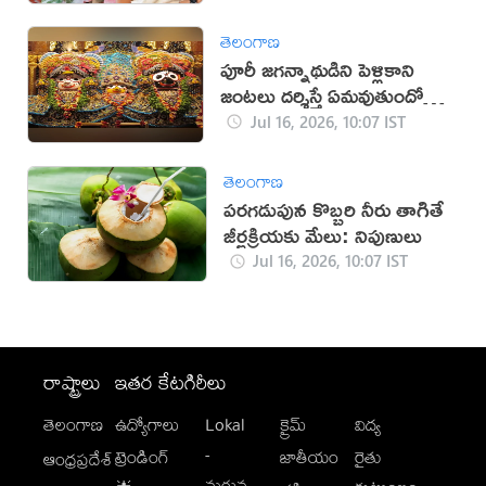
తెలంగాణ
పూరీ జగన్నాథుడిని పెళ్లికాని
జంటలు దర్శిస్తే ఏమవుతుందో
తెలుసా?
Jul 16, 2026, 10:07 IST
తెలంగాణ
పరగడుపున కొబ్బరి నీరు తాగితే
జీర్ణక్రియకు మేలు: నిపుణులు
Jul 16, 2026, 10:07 IST
రాష్ట్రాలు
ఇతర కేటగిరీలు
తెలంగాణ
ఉద్యోగాలు
Lokal
క్రైమ్
విద్య
-
ట్రెండింగ్
జాతీయం
రైతు
ఆంధ్రప్రదేశ్
మగువ