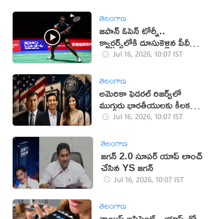
తెలంగాణ
జపాన్ ఓపెన్ టోర్నీ..
క్వార్టర్స్‌లోకి దూసుకెళ్లిన పీవీ
సింధు
Jul 16, 2026, 10:07 IST
తెలంగాణ
అమెరికా ఫెడరల్ రిజర్వ్‌లో
ముగ్గురు భారతీయులకు కీలక
పదవులు
Jul 16, 2026, 10:07 IST
తెలంగాణ
జగన్‌ 2.0 సూపర్‌ యాప్‌ లాంచ్
చేసిన YS జగన్‌
Jul 16, 2026, 10:07 IST
తెలంగాణ
వాయిస్ అసిస్టెంట్స్, యాప్స్‌తో