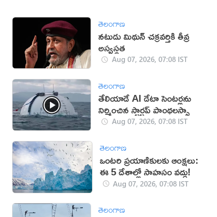
తెలంగాణ
నటుడు మిథున్ చక్రవర్తికి తీవ్ర
అస్వస్థత
Aug 07, 2026, 07:08 IST
తెలంగాణ
తేలియాడే AI డేటా సెంటర్లను
నిర్మించిన స్టార్టప్ పాంథలస్సా
Aug 07, 2026, 07:08 IST
తెలంగాణ
ఒంటరి ప్రయాణికులకు ఆంక్షలు:
ఈ 5 దేశాల్లో సాహసం వద్దు!
Aug 07, 2026, 07:08 IST
తెలంగాణ