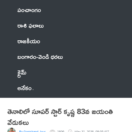
పంచాంగం
రాశి ఫలాలు
రాజకీయం
బంగారం-వెండి ధరలు
క్రైమ్
అనేకం
తెనాలిలో సూపర్ స్టార్ కృష్ణ 83వ జయంతి
వేడుకలు
By Gopichand Journalist
1606
May 31, 2026, 09:05 IST