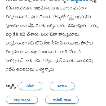
83వ జయంతిని అభిమానులు ఆదివారం ఘనంగా
నిర్వహించారు. నందివెలుగు రోడ్డులో కృష్ణ విగ్రహానికి
పూలమాలలు వేసి నివాళి అర్పించారు. చినరావూరు పార్కు
వద్ద కేక్ కట్ చేశారు. పలు సేవా కార్యక్రమాలు
నిర్వహించగా వన్ టౌన్ సీఐ సీహెచ్ రాంబాబు పాల్గొని
నిర్వాహకులను అభినందించారు. తాడిబోయిన
హరిప్రసాద్, కాళిదాసు సత్యం, మైక్ మురళి, నాగసరపు
గణేష్ తదితరులు పాల్గొన్నారు.
ట్యాగ్స్ :
లోకల్
సినిమా
జిల్లా వార్తలు
మహేష్ బాబు