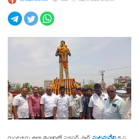
గుంటూరు జిల్లా తెనాలిలో సూపర్ స్టార్
ఘట్టమనేని
కృష్ణ