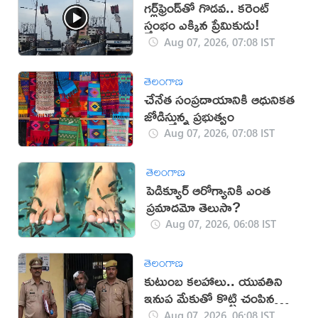
గర్ల్‌ఫ్రెండ్‌తో గొడవ.. కరెంట్
స్తంభం ఎక్కిన ప్రేమికుడు!
Aug 07, 2026, 07:08 IST
తెలంగాణ
చేనేత సంప్రదాయానికి ఆధునికత
జోడిస్తున్న ప్రభుత్వం
Aug 07, 2026, 07:08 IST
తెలంగాణ
పెడిక్యూర్ ఆరోగ్యానికి ఎంత
ప్రమాదమో తెలుసా?
Aug 07, 2026, 06:08 IST
తెలంగాణ
కుటుంబ కలహాలు.. యువతిని
ఇనుప మేకుతో కొట్టి చంపిన
తండ్రి
Aug 07, 2026, 06:08 IST