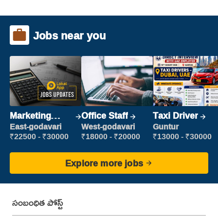
Jobs near you
Marketing
Office Staff
Taxi Driver
Executive
East-godavari
West-godavari
Guntur
₹22500 - ₹30000
₹18000 - ₹20000
₹13000 - ₹30000
Explore more jobs
సంబంధిత పోస్ట్