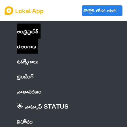
డౌన్లోడ్ లోకల్ యాప్
ఆంధ్రప్రదేశ్
తెలంగాణ
ఉద్యోగాలు
ట్రెండింగ్
వాతావరణం
🌟 వాట్సాప్ STATUS
వినోదం