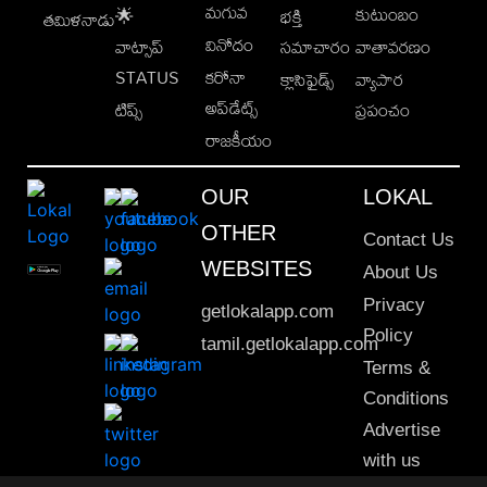
మగువ
కుటుంబం
🌟
భక్తి
తమిళనాడు
వినోదం
వాట్సాప్
సమాచారం
వాతావరణం
STATUS
కరోనా
క్లాసిఫైడ్స్
వ్యాపార
అప్‌డేట్స్
టిప్స్
ప్రపంచం
రాజకీయం
OUR
LOKAL
OTHER
Contact Us
WEBSITES
About Us
Privacy
getlokalapp.com
Policy
tamil.getlokalapp.com
Terms &
Conditions
Advertise
with us