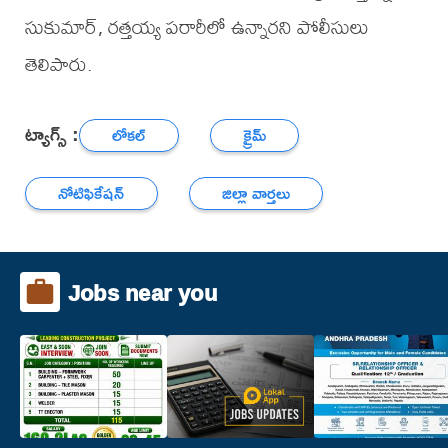
సుకుమార్, రత్తయ్య పరారీలో ఉన్నారని పోలీసులు
తెలిపారు.
ట్యాగ్స్ :
లోకల్
క్రైమ్
నోటిఫికేషన్
జిల్లా వార్తలు
Jobs near you