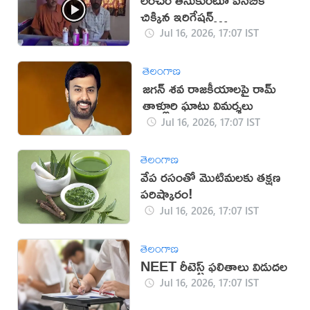
చిక్కిన ఇరిగేషన్
అధికారులు(వీడియో)
Jul 16, 2026, 17:07 IST
తెలంగాణ
జగన్ శవ రాజకీయాలపై రామ్
తాళ్లూరి ఘాటు విమర్శలు
Jul 16, 2026, 17:07 IST
తెలంగాణ
వేప రసంతో మొటిమలకు తక్షణ
పరిష్కారం!
Jul 16, 2026, 17:07 IST
తెలంగాణ
NEET రీటెస్ట్ ఫలితాలు విడుదల
Jul 16, 2026, 17:07 IST