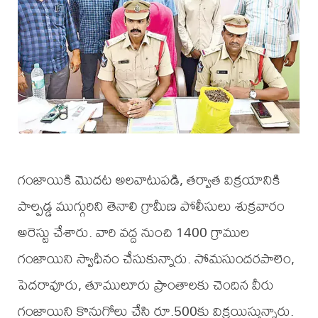
గంజాయికి మొదట అలవాటుపడి, తర్వాత విక్రయానికి
పాల్పడ్డ ముగ్గురిని తెనాలి గ్రామీణ పోలీసులు శుక్రవారం
అరెస్టు చేశారు. వారి వద్ద నుంచి 1400 గ్రాముల
గంజాయిని స్వాధీనం చేసుకున్నారు. సోమసుందరపాలెం,
పెదరావూరు, తూములూరు ప్రాంతాలకు చెందిన వీరు
గంజాయిని కొనుగోలు చేసి రూ.500కు విక్రయిస్తున్నారు.