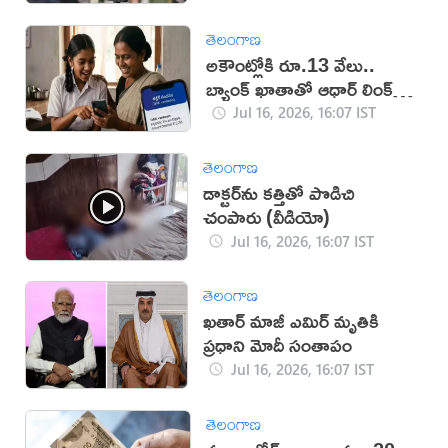
తెలంగాణ
అకౌంట్లోకి రూ.13 వేలు..
బ్యాంక్ ఖాతాతో ఆధార్ లింక్
తప్పనిసరి!
Jul 16, 2026, 16:07 IST
తెలంగాణ
డాక్టర్‌ను కత్తితో పొడిచి
చంపారు (వీడియో)
Jul 16, 2026, 16:07 IST
తెలంగాణ
ఖతార్ మాజీ ఎమిర్ మృతికి
ప్రధాని మోదీ సంతాపం
Jul 16, 2026, 16:07 IST
తెలంగాణ