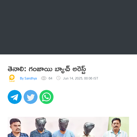
Thatstelugu
బిగ్ బాస్
అనేకం
తెనాలి: గంజాయి బ్యాచ్ అరెస్ట్
By Sandhya
64
Jun 14, 2025, 00:06 IST