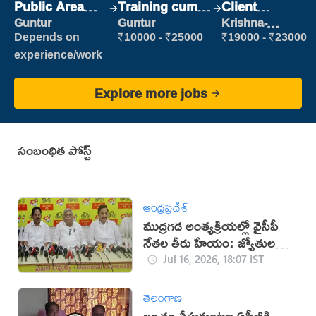
Public Area
Training cum
Client
Cleaner
Placement
Relationship
Guntur
Guntur
Krishna-
vijayawada
Executive
Depends on
₹10000 - ₹25000
₹19000 - ₹23000
experience/work
Explore more jobs
సంబంధిత పోస్ట్
ఆంధ్రప్రదేశ్
ముద్రగడ అంత్యక్రియల్లో వైసీపీ
నేతల తీరు హేయం: జ్యోతుల
నెహ్రూ
Jul 16, 2026, 18:07 IST
తెలంగాణ
లంచం తీసుకుంటూ ఏసీబీకి