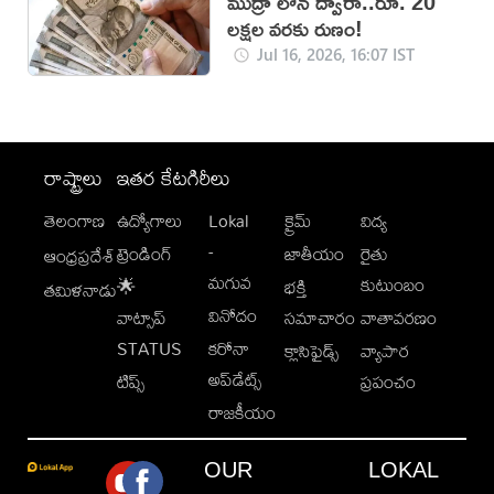
ముద్రా లోన్ ద్వారా..రూ. 20
లక్షల వరకు రుణం!
Jul 16, 2026, 16:07 IST
రాష్ట్రాలు
ఇతర కేటగిరీలు
తెలంగాణ
ఉద్యోగాలు
Lokal
క్రైమ్
విద్య
-
ట్రెండింగ్
జాతీయం
రైతు
ఆంధ్రప్రదేశ్
మగువ
కుటుంబం
🌟
భక్తి
తమిళనాడు
వినోదం
వాట్సాప్
సమాచారం
వాతావరణం
STATUS
కరోనా
క్లాసిఫైడ్స్
వ్యాపార
అప్‌డేట్స్
టిప్స్
ప్రపంచం
రాజకీయం
OUR
LOKAL