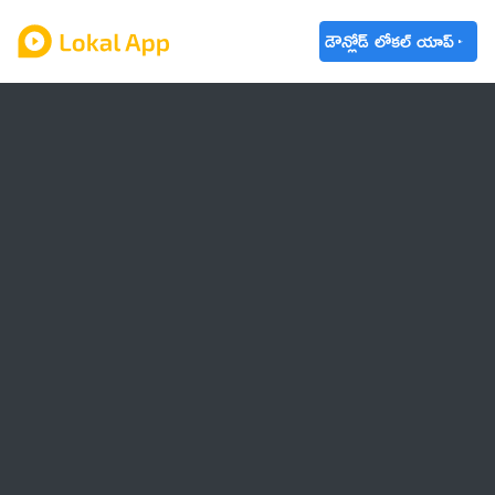
డౌన్లోడ్ లోకల్ యాప్
ఆంధ్రప్రదేశ్
తెలంగాణ
ఉద్యోగాలు
ట్రెండింగ్
వాతావరణం
బడ్జెట్ 2023-24
🌟 వాట్సాప్ STATUS