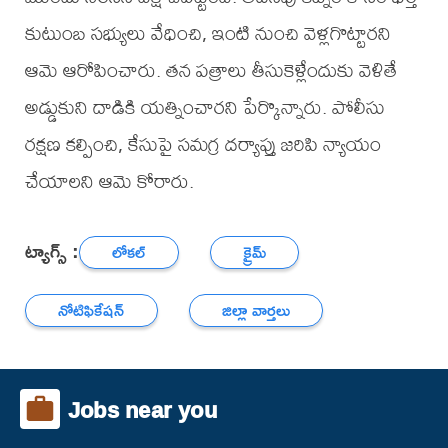
కుటుంబ సభ్యులు వేధించి, ఇంటి నుంచి వెళ్లగొట్టారని
ఆమె ఆరోపించారు. తన పత్రాలు తీసుకెళ్లేందుకు వెళితే
అడ్డుకుని దాడికి యత్నించారని పేర్కొన్నారు. పోలీసు
రక్షణ కల్పించి, కేసుపై సమగ్ర దర్యాప్తు జరిపి న్యాయం
చేయాలని ఆమె కోరారు.
ట్యాగ్స్ :
లోకల్
క్రైమ్
నోటిఫికేషన్
జిల్లా వార్తలు
Jobs near you