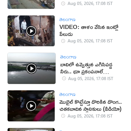
యువకుడు (వీడియో)
Aug 05, 2026, 17:08 IST
తెలంగాణ
VIDEO: తాళం వేసిన ఇంట్లో
పేలుడు
Aug 05, 2026, 17:08 IST
తెలంగాణ
బావిలో ఉవ్వెత్తున ఎగిసిపడ్డ
నీరు.. భూ ప్రకంపనాలే
కారణమా?
Aug 05, 2026, 17:08 IST
తెలంగాణ
మొబైల్ కొట్టేస్తూ దొరికిన దొంగ..
చితకబాదిన స్థానికులు (వీడియో)
Aug 05, 2026, 17:08 IST