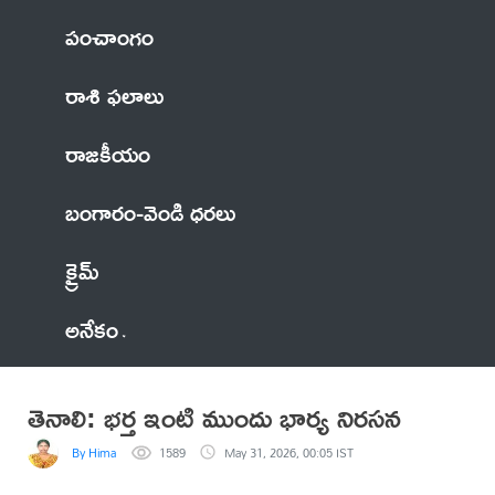
పంచాంగం
రాశి ఫలాలు
రాజకీయం
బంగారం-వెండి ధరలు
క్రైమ్
అనేకం
తెనాలి: భర్త ఇంటి ముందు భార్య నిరసన
By Hima
1589
May 31, 2026, 00:05 IST