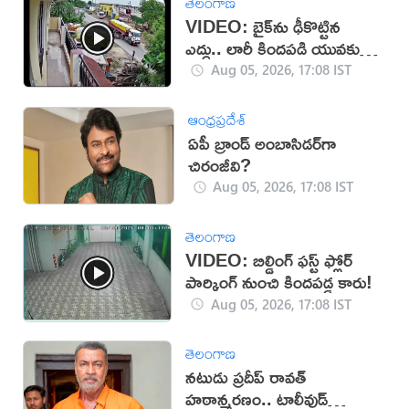
తెలంగాణ
VIDEO: బైక్‌ను ఢీకొట్టిన
ఎద్దు.. లారీ కిందపడి యువకుడు
మృతి!
Aug 05, 2026, 17:08 IST
ఆంధ్రప్రదేశ్
ఏపీ బ్రాండ్ అంబాసిడర్‌గా
చిరంజీవి?
Aug 05, 2026, 17:08 IST
తెలంగాణ
VIDEO: బిల్డింగ్ ఫస్ట్ ఫ్లోర్
పార్కింగ్ నుంచి కిందపడ్డ కారు!
Aug 05, 2026, 17:08 IST
తెలంగాణ
నటుడు ప్రదీప్ రావత్
హఠాన్మరణం.. టాలీవుడ్