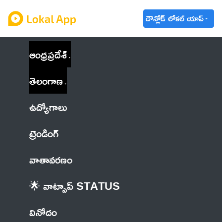
డౌన్లోడ్ లోకల్ యాప్
ఆంధ్రప్రదేశ్
తెలంగాణ
ఉద్యోగాలు
ట్రెండింగ్
వాతావరణం
🌟 వాట్సాప్ STATUS
వినోదం