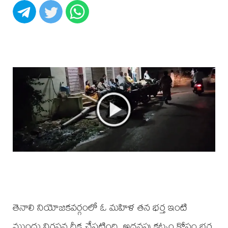
తెనాలి నియోజకవర్గంలో ఓ మహిళ తన భర్త ఇంటి
ముందు నిరసన దీక్ష చేపట్టింది. అదనపు కట్నం కోసం భర్త